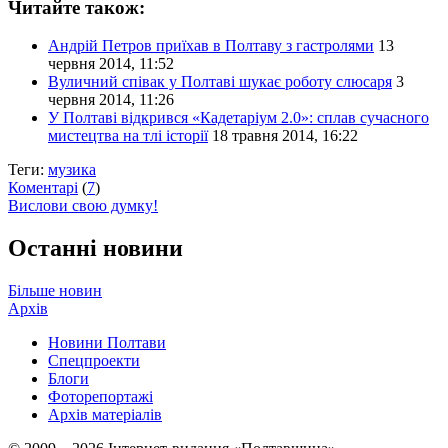
Читайте також:
Андрій Петров приїхав в Полтаву з гастролями
13
червня 2014, 11:52
Вуличний співак у Полтаві шукає роботу слюсаря
3
червня 2014, 11:26
У Полтаві відкрився «Кадетаріум 2.0»: сплав сучасного
мистецтва на тлі історії
18 травня 2014, 16:22
Теги:
музика
Коментарі
(
7
)
Вислови свою думку!
Останні новини
Більше новин
Архів
Новини Полтави
Спецпроекти
Блоги
Фоторепортажі
Архів матеріалів