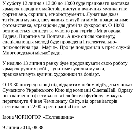
У суботу 12 липня з 13:00 до 18:00 буде працювати виставка-
ярмарок народних майстрів, виступи вуличних музикантів:
фортепіано, скрипки, етноінструменти. Лунатиме джаз
та гітарна музика, шоу живих статуй та мімів, працюватиме
фотовиставка, атракціони для дітей та буккросінг. О 18:00
розпочнеться концерт за участю рок гуртів з Миргорода,
Гадяча, Пирятина та Полтави. А вже опісля концерту,
спеціально для молоді буде проведена інтелектуально-
психологічна гра «Мафія». Про це повідомили в прес-службі
Миргородської міської ради.
У неділю 13 липня з ранку буде продовжувати свою роботу
ярмарок ручних робіт, лунатиме вулична музика,
працюватимуть вуличні художники та бодіарт.
О 19:30 посеред площі під відкритим небом відбудеться показ
Сучасного Українського Кіно від компанії CinemaHall. Одразу
по закінченню фестивалю всі любителі футболу зможуть
переглянути Фінал Чемпіонату Світу, від організаторів
фестивалю о 22:00 в ресторані «Гоголь».
Ілона ЧОРНОГОР
, «Полтавщина»
9 липня 2014, 08:38