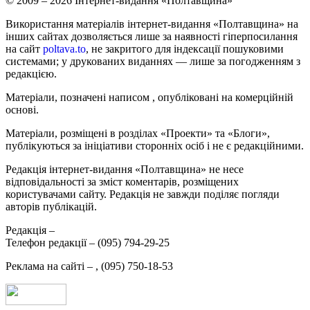
© 2009 – 2026 Інтернет-видання «Полтавщина»
Використання матеріалів інтернет-видання «Полтавщина» на
інших сайтах дозволяється лише за наявності гіперпосилання
на сайт
poltava.to
, не закритого для індексації пошуковими
системами; у друкованих виданнях — лише за погодженням з
редакцією.
Матеріали, позначені написом
, опубліковані на комерційній
основі.
Матеріали, розміщені в розділах «Проекти» та «Блоги»,
публікуються за ініціативи сторонніх осіб і не є редакційними.
Редакція інтернет-видання «Полтавщина» не несе
відповідальності за зміст коментарів, розміщених
користувачами сайту. Редакція не завжди поділяє погляди
авторів публікацій.
Редакція –
Телефон редакції –
(095) 794-29-25
Реклама на сайті –
,
(095) 750-18-53