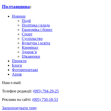
Полтавщина
:
Новини
Події
Політика і влада
Економіка і бізнес
Спорт
Суспільство
Культура і освіта
Кримінал
Здоров’я
Цікавинки
Проекти
Блоги
Фоторепортажі
Архів
Наш e-mail:
Телефон редакції:
(095) 794-29-25
Реклама на сайті:
(095) 750-18-53
Запропонувати тему