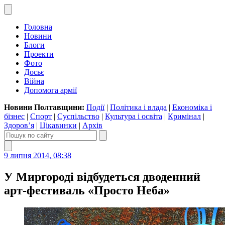
Головна
Новини
Блоги
Проекти
Фото
Досьє
Війна
Допомога армії
Новини Полтавщини:
Події
|
Політика і влада
|
Економіка і
бізнес
|
Спорт
|
Суспільство
|
Культура і освіта
|
Кримінал
|
Здоров’я
|
Цікавинки
|
Архів
9 липня 2014, 08:38
У Миргороді відбудеться дводенний
арт-фестиваль «Просто Неба»