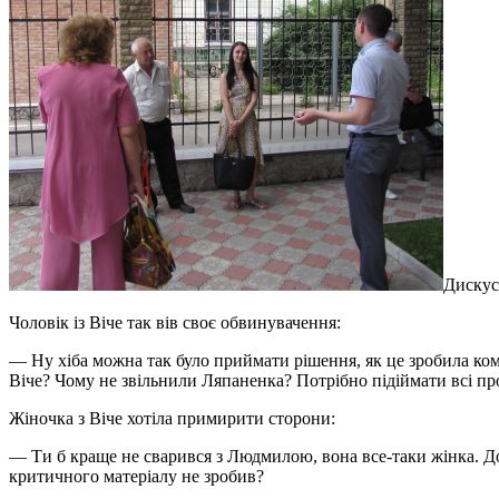
Дискус
Чоловік із Віче так вів своє обвинувачення:
— Ну хіба можна так було приймати рішення, як це зробила комі
Віче? Чому не звільнили Ляпаненка? Потрібно підіймати всі пр
Жіночка з Віче хотіла примирити сторони:
— Ти б краще не сварився з Людмилою, вона все-таки жінка. Дом
критичного матеріалу не зробив?