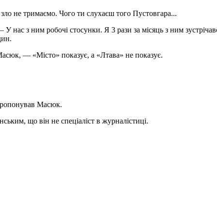
 зло не тримаємо. Чого ти слухаєш того Пустовгара...
нас з ним робочі стосунки. Я 3 рази за місяць з ним зустрічав
дин.
асюк, — «Місто» показує, а «Лтава» не показує.
 пропонував Масюк.
нським, що він не спеціаліст в журналістиці.