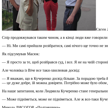
Євген 
Спір продовжувався таким чином, а в кінці люди вже говорили 
— Ні. Ми самі прийшли розібратися, самі нічого ще точно не зн
Як підсумував Масюк:
— Я просто за те, щоб розібрався суд, і все. Я не на чиїй сторон
Але чоловіка із Віче все таки-хвилював досвід:
— Я вважаю, що в Кучеренко досвід більше. За порадою треба йт
— це дуже добре, їй можна довіряти. Потрібно може було обом
На наше запитання, коли Людмила Кучеренко стане генеральним 
— Може підніметься, може не підніметься. Але ж все-таки Кучере
Микола ЛИСОГОР
, «Полтавщина»