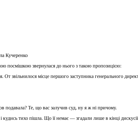
а Кучеренко
рою посмішкою звернулася до нього з такою пропозицією:
. От звільнилося місце першого заступника генерального дире
в подавала? Те, що вас залучив суд, ну я ж ні причому.
 і кудись тихо пішла. Що її немає — згадали лише в кінці дискусії