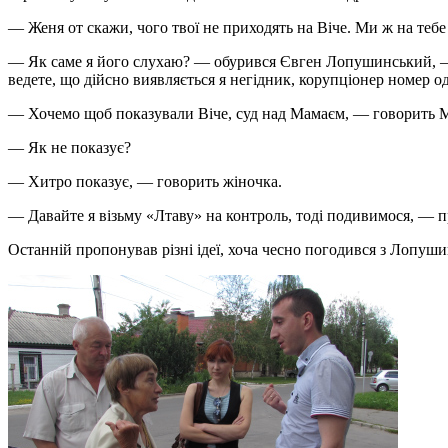
— Женя от скажи, чого твої не приходять на Віче. Ми ж на тебе
— Як саме я його слухаю? — обурився Євген Лопушинський, — У 
ведете, що дійсно виявляється я негідник, корупціонер номер о
— Хочемо щоб показували Віче, суд над Мамаєм, — говорить М
— Як не показує?
— Хитро показує, — говорить жіночка.
— Давайте я візьму «Лтаву» на контроль, тоді подивимося, —
Останній пропонував різні ідеї, хоча чесно погодився з Лопуши