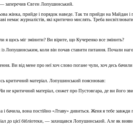
 — заперечив Євген Лопушинський.
ова жінка, прийде і порядок наведе. Так ти прийди на Майдан і п
аві немає журналістів, які критично мислять. Треба висвітлювати
и я щось міг змінити? Ви вірите, що Кучеренко все змінить?
із Лопушинським, коли він почав ставити питання. Почали нагол
чення. Ви від мене про неї хоч слово погане чули, хоч десь бачил
ийсь критичний матеріал. Лопушинський пояснював:
 Чи не критичний матеріал, сюжет про Пустовгара, де ви його зв
а і бачила, вона постійно «Лтаву» дивиться. Женя я тебе завжди п
ріал до цієї бібліотеки, — захищався Лопушинський. Але як вияви