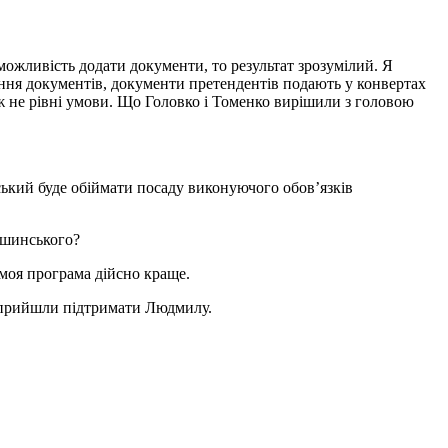
можливість додати документи, то результат зрозумілий. Я
ння документів, документи претендентів подають у конвертах
е ж не рівні умови. Що Головко і Томенко вирішили з головою
кий буде обіймати посаду виконуючого обов’язків
ушинського?
 моя програма дійсно краще.
 прийшли підтримати Людмилу.