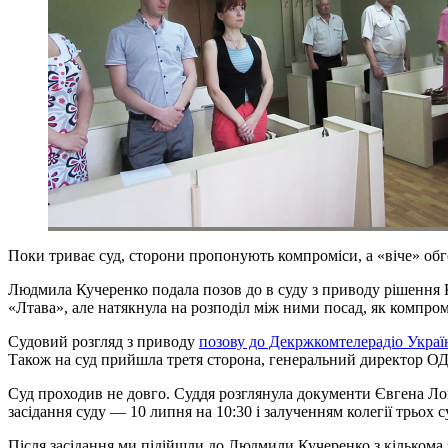
Поки триває суд, сторони пропонують компроміси, а «віче» обг
Людмила Кучеренко подала позов до в суду з приводу рішення
«Лтава», але натякнула на розподіл між ними посад, як компром
Судовий розгляд з приводу
позову до Декржкомтелерадіо Украї
Також на суд прийшла третя сторона, генеральний директор 
Суд проходив не довго. Суддя розглянула документи Євгена Лоп
засідання суду — 10 липня на 10:30 і залученням колегії трьох 
Після засідання ми підійшли до Людмили Кучеренко з кількома