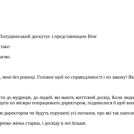
Лопушинський дискутує з представницею Віче
таке:
аємо.
і, мені без різниці. Головне щоб по справедливості і по закону! Як
и до мудреців, до людей, які мають життєвий досвід. Коли людин
 дати по місяцю попрацювати директором, подивилися б щоб вон
директором чи будуть порушені усі питання, про які так наполе
нко жінка старша, і досвіду в неї більше.