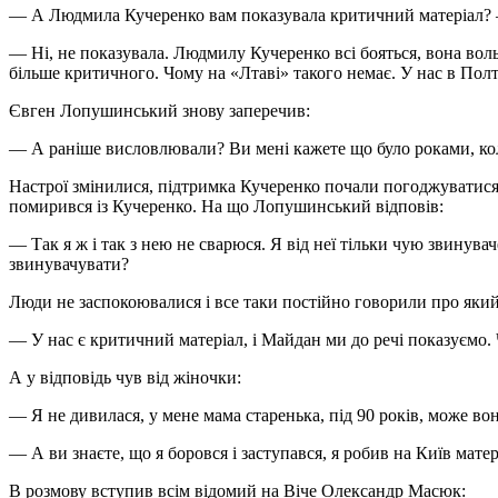
— А Людмила Кучеренко вам показувала критичний матеріал?
— Ні, не показувала. Людмилу Кучеренко всі бояться, вона воль
більше критичного. Чому на «Лтаві» такого немає. У нас в Полт
Євген Лопушинський знову заперечив:
— А раніше висловлювали? Ви мені кажете що було роками, кол
Настрої змінилися, підтримка Кучеренко почали погоджуватися 
помирився із Кучеренко. На що Лопушинський відповів:
— Так я ж і так з нею не сварюся. Я від неї тільки чую звинува
звинувачувати?
Люди не заспокоювалися і все таки постійно говорили про як
— У нас є критичний матеріал, і Майдан ми до речі показуємо.
А у відповідь чув від жіночки:
— Я не дивилася, у мене мама старенька, під 90 років, може вон
— А ви знаєте, що я боровся і заступався, я робив на Київ мате
В розмову вступив всім відомий на Віче Олександр Масюк: