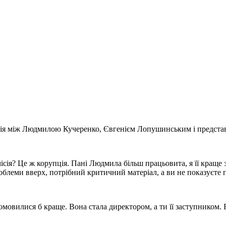
ія між Людмилою Кучеренко, Євгенієм Лопушинським і предста
сія? Це ж корупція. Пані Людмила більш працьовита, я її краще 
облеми вверх, потрібний критичний матеріал, а ви не показуєте 
овилися б краще. Вона стала директором, а ти її заступником. В