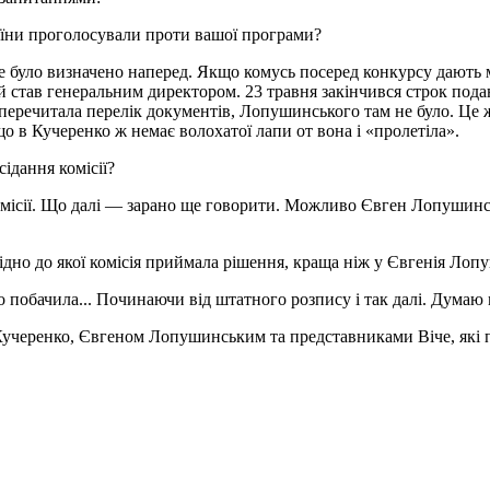
раїни проголосували проти вашої програми?
се було визначено наперед. Якщо комусь посеред конкурсу дають 
став генеральним директором. 23 травня закінчився строк пода
. Я перечитала перелік документів, Лопушинського там не було. Ц
що в Кучеренко ж немає волохатої лапи от вона і «пролетіла».
ідання комісії?
місії. Що далі — зарано ще говорити. Можливо Євген Лопушинсь
но до якої комісія приймала рішення, краща ніж у Євгенія Лоп
о побачила... Починаючи від штатного розпису і так далі. Думаю
Кучеренко, Євгеном Лопушинським та представниками Віче, які