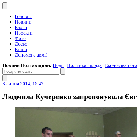
Головна
Новини
Блоги
Проекти
Фото
Досьє
Війна
Допомога армії
Новини Полтавщини:
Події
|
Політика і влада
|
Економіка і біз
3 липня 2014, 16:47
Людмила Кучеренко запропонувала Євг