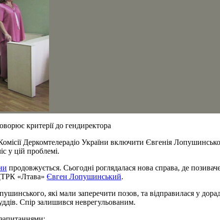
оворює критерії до гендиректора
 Комісії Деркомтелерадіо України включити Євгенія Лопушинськ
іс у цій проблемі.
ни
продовжується. Сьогодні роглядалася нова справа, де позивач
ОДТРК «Лтава»
Євген Лопушинський
.
ушинського, які мали заперечити позов, та відправилася у дорад
суддів. Спір залишився неврегульованим.
 запитаннями: