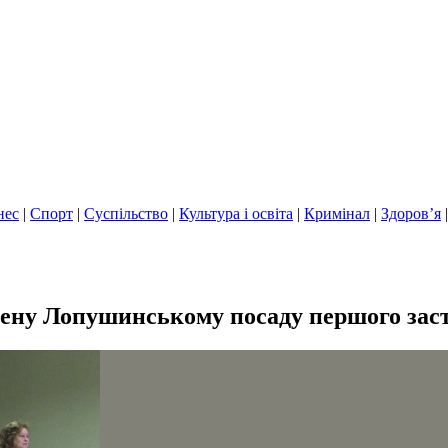
нес
|
Спорт
|
Суспільство
|
Культура і освіта
|
Кримінал
|
Здоров’я
ену Лопушинському посаду першого зас