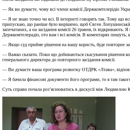
— Як ви думаєте, чому всі члени комісії Держкомтелерідіо Ук
— Я не знаю точно чи всі. В інтернеті говорять так. Тому що в
припускаю, що раніше було вирішено, щоб Євген Лопушинській 
запечатаних, а на засідання комісії 26 травня, їх відкривають
Держкомтелерадіо, ото вам і всі комісія. В коментарях пишуть, 
— Якщо суд прийме рішення на вашу користь, буде повторне зас
— Важко сказати. Поки що добиваються скасування рішення ко
генерального директора до повторного засідання комісії.
— Ви думаєте ваша програма розвитку ОТДРК «Лтава», відповід
— Я бачила фінансові документи його програми, то я там таког
Суть справи почала роз’яснюватись в дискусії між Людмилою 