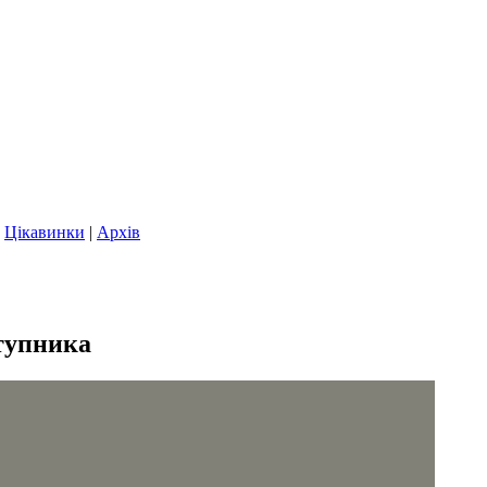
|
Цікавинки
|
Архів
тупника