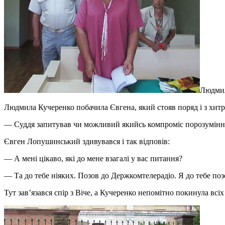
Людмил
Людмила Кучеренко побачила Євгена, який стояв поряд і з хит
— Суддя запитував чи можливий якийсь компроміс порозуміння
Євген Лопушинський здивувався і так відповів:
— А мені цікаво, які до мене взагалі у вас питання?
— Та до тебе ніяких. Позов до Держкомтелерадіо. Я до тебе позо
Тут зав’язався спір з Віче, а Кучеренко непомітно покинула всіх