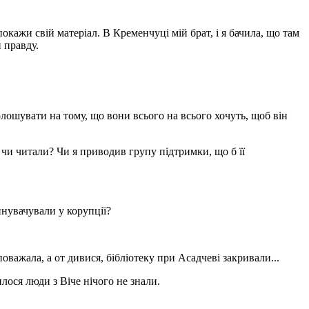
окажи свій матеріал. В Кременчуці мій брат, і я бачила, що там
 правду.
ошувати на тому, що вони всього на всього хочуть, щоб він
и чи читали? Чи я приводив групу підтримки, що б її
инувачували у корупції?
оважала, а от дивися, бібліотеку при Асадчеві закривали...
лося люди з Віче нічого не знали.