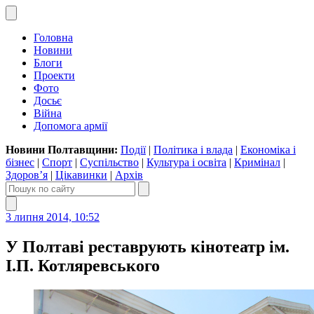
Головна
Новини
Блоги
Проекти
Фото
Досьє
Війна
Допомога армії
Новини Полтавщини:
Події
|
Політика і влада
|
Економіка і
бізнес
|
Спорт
|
Суспільство
|
Культура і освіта
|
Кримінал
|
Здоров’я
|
Цікавинки
|
Архів
3 липня 2014, 10:52
У Полтаві реставрують кінотеатр ім.
І.П. Котляревського