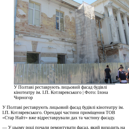
У Полтаві реставрують лицьовий фасад будівлі
кінотеатру ім. І.П. Котляревського | Фото: Ілона
Чорногор
У Полтаві реставрують лицьовий фасад будівлі кінотеатру ім.
І.П. Котляревського. Орендарі частини приміщення ТОВ
«Стар Найт» вже відреставрували дах та частину фасаду.
— У цьому році почали ремонтувати фасад, який виходить на