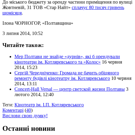
До міського бюджету за оренду частини приміщення по вулиці
Жовтневій, 31 ТОВ «Стар Найт»
сплачує 80 тисяч гривень
щомісяця
.
Ілона ЧОРНОГОР
, «Полтавщина»
3 липня 2014, 10:52
Читайте також:
Мер Полтави не знайде «дурнів», які б орендували
кінотеатри ім. Котляревського та «Колос»
16 червня
2014, 15:23
Сергій Чередніченко: Громада не бачить обіцяного
ремонту будівлі кінотеатру ім. Котляревського
10 червня
2014, 13:11
Concert-Hall Versal — центр светской жизни Полтавы
3
лютого 2014, 12:40
Теги:
Кінотеатр ім. І.П. Котляревського
Коментарі
(
40
)
Вислови свою думку!
Останні новини