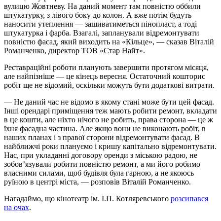
вулицю Жовтневу. На даний момент там повністю оббили
штукатурку, з лівого боку до колон. А вже потім будуть
наносити утеплення — зашиватиметься пінопласт, а тоді
штукатурка і фарба. Взагалі, запланували відремонтувати
повністю фасад, який виходить на «Кільце», — сказав Віталій
Романченко, директор ТОВ «Стар Найт».
Реставраційні роботи планують завершити протягом місяця,
але найпізніше — це кінець вересня. Остаточний кошторис
робіт ще не відомий, оскільки можуть бути додаткові витрати.
— Не даний час не відомо в якому стані може бути цей фасад.
Інші орендарі приміщення теж мають робити ремонт, вкладати
в це кошти, але ніхто нічого не робить, права сторона — це ж
їхня фасадна частина. Але якщо вони не виконають робіт, в
наших планах і з правої сторони відремонтувати фасад. В
найближчі роки плануємо і кришу капітально відремонтувати.
Нас, при укладанні договору оренди з міською радою, не
зобов’язували робити повністю ремонт, а ми його робимо
власними силами, щоб будівля була гарною, а не якоюсь
руїною в центрі міста, — розповів Віталій Романченко.
Нагадаймо, що кінотеатр ім. І.П. Котляревського
розсипався
на очах
.