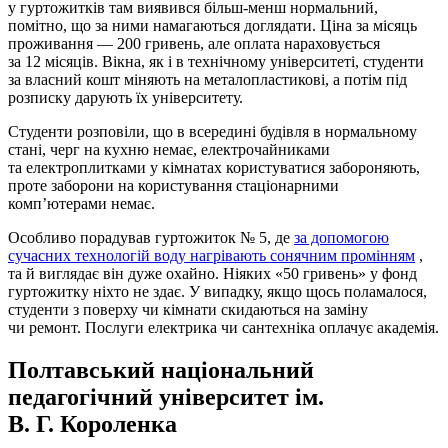
у гуртожитків там виявився більш-менш нормальний,
помітно, що за ними намагаються доглядати. Ціна за місяць
проживання — 200 гривень, але оплата нараховується
за 12 місяців. Вікна, як і в технічному університеті, студенти
за власний кошт міняють на металопластикові, а потім під
розписку дарують їх університету.
Студенти розповіли, що в всередині будівля в нормальному
стані, черг на кухню немає, електрочайниками
та електроплитками у кімнатах користуватися забороняють,
проте заборони на користування стаціонарними
комп’ютерами немає.
Особливо порадував гуртожиток № 5, де
за допомогою
сучасних технологій воду нагрівають сонячним промінням
,
та й виглядає він дуже охайно. Ніяких «50 гривень» у фонд
гуртожитку ніхто не здає. У випадку, якщо щось поламалося,
студенти з поверху чи кімнати скидаються на заміну
чи ремонт. Послуги електрика чи сантехніка оплачує академія.
Полтавський національний
педагогічний університет ім.
В. Г. Короленка