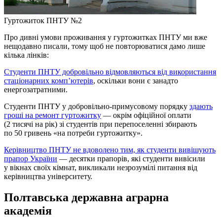
Гуртожиток ПНТУ №2
Про дивні умови проживання у гуртожитках ПНТУ ми вже
нещодавно писали, тому щоб не повторюватися дамо лише
кілька лінків:
Студенти ПНТУ добровільно відмовляються від використання
стаціонарних комп’ютерів
, оскільки вони є занадто
енергозатратними.
Студенти ПНТУ у добровільно-примусовому порядку
здають
гроші на ремонт гуртожитку
— окрім офіційної оплати
(2 тисячі на рік) зі студентів при перепоселенні збирають
по 50 гривень «на потреби гуртожитку».
Керівництво ПНТУ не вдоволено тим, як студенти вивішують
прапор України
— десятки прапорів, які студенти вивісили
у вікнах своїх кімнат, викликали незрозумілі питання від
керівництва університету.
Полтавська державна аграрна
академія