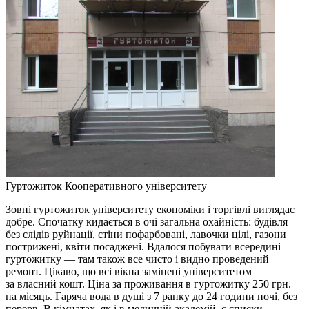
Гуртожиток Кооперативного університету
Зовні гуртожиток університету економіки і торгівлі виглядає
добре. Спочатку кидається в очі загальна охайність: будівля
без слідів руйнації, стіни пофарбовані, лавочки цілі, газони
пострижені, квіти посаджені. Вдалося побувати всередині
гуртожитку — там також все чисто і видно проведений
ремонт. Цікаво, що всі вікна замінені університетом
за власний кошт. Ціна за проживання в гуртожитку 250 грн.
на місяць. Гаряча вода в душі з 7 ранку до 24 години ночі, без
перерв. В кімнатах, як і в медичній академій, є списки