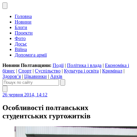
Головна
Новини
Блоги
Проекти
Фото
Досьє
Війна
Допомога армії
Новини Полтавщини:
Події
|
Політика і влада
|
Економіка і
бізнес
|
Спорт
|
Суспільство
|
Культура і освіта
|
Кримінал
|
Здоров’я
|
Цікавинки
|
Архів
26 червня 2014, 14:12
Особливості полтавських
студентських гуртожитків