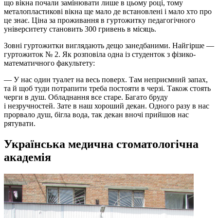
що вікна почали замінювати лише в цьому році, тому
металопластикові вікна ще мало де встановлені і мало хто про
це знає. Ціна за проживання в гуртожитку педагогічного
університету становить 300 гривень в місяць.
Зовні гуртожитки виглядають дещо занедбаними. Найгірше —
гуртожиток № 2. Як розповіла одна із студенток з фізико-
математичного факультету:
— У нас один туалет на весь поверх. Там неприємний запах,
та й щоб туди потрапити треба постояти в черзі. Також стоять
черги в душ. Обладнання все старе. Багато бруду
і незручностей. Зате в наш хороший декан. Одного разу в нас
прорвало душ, бігла вода, так декан вночі прийшов нас
рятувати.
Українська медична стоматологічна
академія