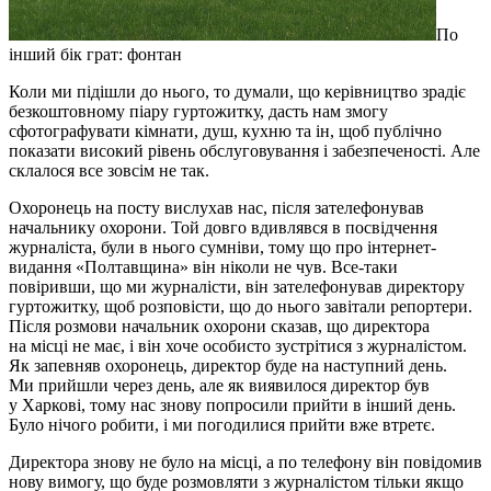
По
інший бік грат: фонтан
Коли ми підішли до нього, то думали, що керівництво зрадіє
безкоштовному піару гуртожитку, дасть нам змогу
сфотографувати кімнати, душ, кухню та ін, щоб публічно
показати високий рівень обслуговування і забезпеченості. Але
склалося все зовсім не так.
Охоронець на посту вислухав нас, після зателефонував
начальнику охорони. Той довго вдивлявся в посвідчення
журналіста, були в нього сумніви, тому що про інтернет-
видання «Полтавщина» він ніколи не чув. Все-таки
повіривши, що ми журналісти, він зателефонував директору
гуртожитку, щоб розповісти, що до нього завітали репортери.
Після розмови начальник охорони сказав, що директора
на місці не має, і він хоче особисто зустрітися з журналістом.
Як запевняв охоронець, директор буде на наступний день.
Ми прийшли через день, але як виявилося директор був
у Харкові, тому нас знову попросили прийти в інший день.
Було нічого робити, і ми погодилися прийти вже втретє.
Директора знову не було на місці, а по телефону він повідомив
нову вимогу, що буде розмовляти з журналістом тільки якщо