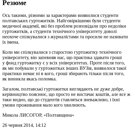
Резюме
Ось такими, різними за характерами виявилися студенти
полтавських гуртожитків. Найговіркішими були студенти
медичної академії, які без проблем розповідали про недоліки
гуртожитків, а студенти технічного університету доволі
неохоче спілкувалися з журналістами та просили не називати
їх імена.
Коли ми спілкувалися з старостою гуртожитку технічного
університету, він запевняв нас, що практика здавати гроші
у фонд гуртожитку є у всіх університетах. Проте після того,
як ми побували у гуртожитках інших ВУЗів, виявилося такої
практики немає ні в кого, гроші збирають тільки після того,
як виникла якась поломка.
Загалом, полтавські гуртожитки виглядають не дуже добре,
керівництво пояснює, що просто не вистачає коштів, але все ж
таки видно, що до студентів ставляться зневажливо, і їхні
умови проживання мало кого хвилюють.
Микола ЛИСОГОР
, «Полтавщина»
26 червня 2014, 14:12