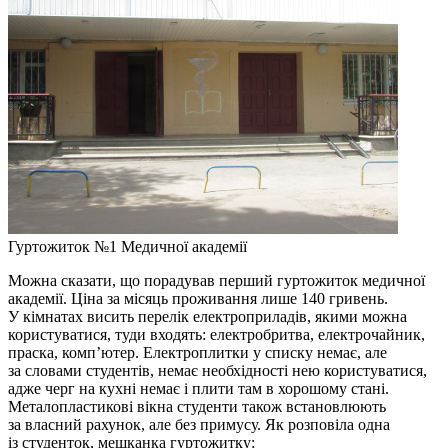
Гуртожиток №1 Медичної академії
Можна сказати, що порадував перший гуртожиток медичної
академії. Ціна за місяць проживання лише 140 гривень.
У кімнатах висить перелік електроприладів, якими можна
користуватися, туди входять: електробритва, електрочайник,
праска, комп’ютер. Електроплитки у списку немає, але
за словами студентів, немає необхідності нею користуватися,
адже черг на кухні немає і плити там в хорошому стані.
Металопластикові вікна студенти також встановлюють
за власний рахунок, але без примусу. Як розповіла одна
із студенток, мешканка гуртожитку: