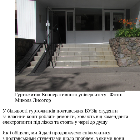
Гуртожиток Кооперативного університету | Фото:
Микола Лисогор
У більшості гуртожитків полтавських ВУЗів студенти
за власний кошт роблять ремонти, ховають від коменданта
електроплити під ліжко та стоять у черзі до душу
Як і обіцяли, ми й далі продовжуємо спілкуватися
з полтавськими студентами щодо проблем, з якими вони