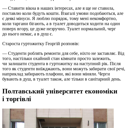
— Ставити вікна в наших інтересах, але я ще не ставила,
поставлю коли будуть кошти. Взагалі умови подобаються, але
є деякі мінуси. Я люблю порядок, тому мені некомфортно,
коли таргани бігають, а в туалет доводиться ходити на один
поверх вгору, це дуже незручно. Туалет нормальний, черг
до нього немає, а в душ є.
Староста гуртожитку Георгій розповів:
— Студенти роблять ремонти для себе, ніхто не заставляє. Від
того, настільки охайний стан кімнати просто залежить,
чи залишати студента в гуртожитку на наступний рік. Після
того як студенти виїжджають, вони можуть забирати свої речі,
наприклад забирають плафони, які вони міняли. Черги
бувають в душ, в туалет також, але тільки в санітарний день.
Полтавський університет економіки
і торгівлі