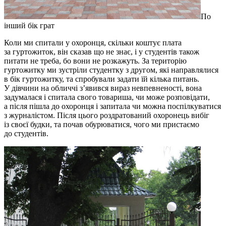
По
інший бік грат
Коли ми спитали у охоронця, скільки коштує плата
за гуртожиток, він сказав що не знає, і у студентів також
питати не треба, бо вони не розкажуть. За територію
гуртожитку ми зустріли студентку з другом, які направлялися
в бік гуртожитку, та спробували задати їй кілька питань.
У дівчини на обличчі з’явився вираз невпевненості, вона
задумалася і спитала свого товариша, чи може розповідати,
а після пішла до охоронця і запитала чи можна поспілкуватися
з журналістом. Після цього роздратований охоронець вибіг
із своєї будки, та почав обурюватися, чого ми пристаємо
до студентів.