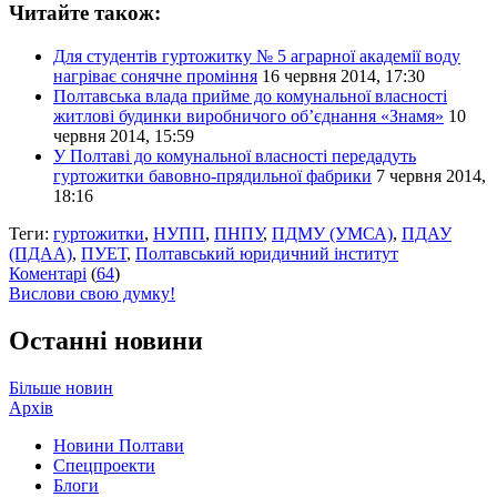
Читайте також:
Для студентів гуртожитку № 5 аграрної академії воду
нагріває сонячне проміння
16 червня 2014, 17:30
Полтавська влада прийме до комунальної власності
житлові будинки виробничого об’єднання «Знамя»
10
червня 2014, 15:59
У Полтаві до комунальної власності передадуть
гуртожитки бавовно-прядильної фабрики
7 червня 2014,
18:16
Теги:
гуртожитки
,
НУПП
,
ПНПУ
,
ПДМУ (УМСА)
,
ПДАУ
(ПДАА)
,
ПУЕТ
,
Полтавський юридичний інститут
Коментарі
(
64
)
Вислови свою думку!
Останні новини
Більше новин
Архів
Новини Полтави
Спецпроекти
Блоги