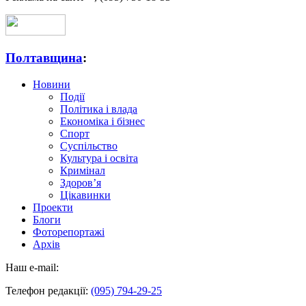
Полтавщина
:
Новини
Події
Політика і влада
Економіка і бізнес
Спорт
Суспільство
Культура і освіта
Кримінал
Здоров’я
Цікавинки
Проекти
Блоги
Фоторепортажі
Архів
Наш e-mail:
Телефон редакції:
(095) 794-29-25