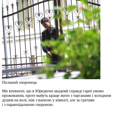
Пильний охоронець
Ми впевнені, що в Юридичні академії справді гарні умови
проживання, проте мабуть краще жити з тарганами і холодним
душем на волі, ніж з ванною у кімнаті, але за гратами
і з параноїдальною охороною.