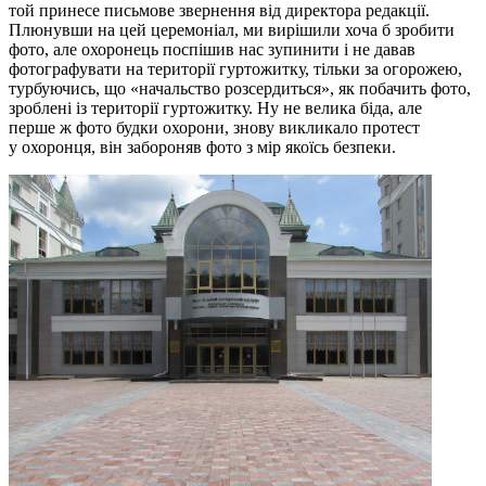
той принесе письмове звернення від директора редакції.
Плюнувши на цей церемоніал, ми вирішили хоча б зробити
фото, але охоронець поспішив нас зупинити і не давав
фотографувати на території гуртожитку, тільки за огорожею,
турбуючись, що «начальство розсердиться», як побачить фото,
зроблені із території гуртожитку. Ну не велика біда, але
перше ж фото будки охорони, знову викликало протест
у охоронця, він забороняв фото з мір якоїсь безпеки.