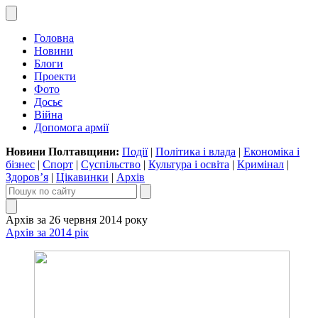
Головна
Новини
Блоги
Проекти
Фото
Досьє
Війна
Допомога армії
Новини Полтавщини:
Події
|
Політика і влада
|
Економіка і
бізнес
|
Спорт
|
Суспільство
|
Культура і освіта
|
Кримінал
|
Здоров’я
|
Цікавинки
|
Архів
Архів за 26 червня 2014 року
Архів за 2014 рік