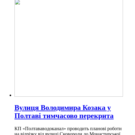
Вулиця Володимира Козака у
Полтаві тимчасово перекрита
КП «Полтававодоканал» проводить планові роботи
на відрізку від вулиці Сковороди до Монастирської