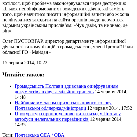
хотілося, щоб проблема законсервувалася через деструкцію
кількох непоінформованих громадських діячів, які замість
того, щоб навчитися писати інформаційні запити або ж хоча
не лінуватися заходити на сайти органів влади керуються
відомим українським прислів’ям: «Чув дзвін, та не знаю, де
він».
Олег ПУСТОВГАР
, директор департаменту інформаційної
діяльності та комунікацій з громадськістю, член Президії Ради
обласної ГО «Майдан»
15 червня 2014, 10:22
Читайте також:
Громадськість Полтави здивована оцифруванням
документів архіву за мільйон гривень
14 червня 2014,
14:48
Найближчим часом призначать нового голову
Полтавської облдержадміністрації
12 червня 2014, 17:52
Прокуратура пропонує повертати назад у Полтаву
автобуси нелегальних перевізників
12 червня 2014,
14:35
Теги:
Полтавська ОДА / ОВА