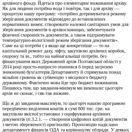
архівного фонду. Йдеться про елементарне виживання архіву.
Як для людини потрібна вода і повітря, так і для архіву —
процитую нашу програму: «потрібно дотримуватися режиму
зберігання документів відповідно до встановлених
нормативних вимог, створювати належні санітарних умов для
зберігання документів в архівосховищах, забезпечувати
фізичної схоронність документів, а також підтримувати
температурно-вологісний режим зберігання документів».
Саме на ці потреби ( а якщо ще конкретніше — то на
капітальний ремонт даху, ліфту, закупівлю архівних коробок,
охорону та ін., тобто на найнагальніші потреби, без
фінансування яких Державний архів Полтавської області у
2014 році просто-напросто опинився б перед загрозою
зникнення) бухгалтерія Департаменту й спрямувала понад
мільйон гривень як субвенцію з місцевого бюджету
державному. Фактично мова йде про бюджет виживання.
Пишаюсь тим, що завдання-мінімум ми виконали: цьогоріч
архів не сконає, і сяк-так виживе.
Що ж до завдання-максимум, то цьогоріч нашою програмою
передбачено виділення коштів в сумі 800 тис. грн. на
закупівлю якісної установки з оцифрування архівних
документів (п.3.2.1. — створення цифрових копій документів
з метою збереженості оригіналів). Пропозицію надіслано
департаменту фінансів ОДА та керівництву облради. У деяких