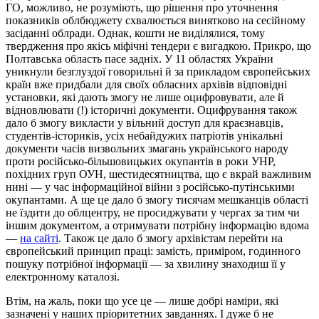
ГО, можливо, не розуміють, що рішення про уточнення
показників облбюджету схвалюється винятково на сесійному
засіданні облради. Однак, кошти не виділялися, тому
твердження про якісь міфічні тендери є вигадкою. Прикро, що
Полтавська область пасе задніх. У 11 областях України
уникнули безглуздої говорильні й за прикладом європейських
країн вже придбали для своїх обласних архівів відповідні
установки, які дають змогу не лише оцифровувати, але й
відновлювати (!) історичні документи. Оцифрування також
дало б змогу викласти у вільний доступ для краєзнавців,
студентів-істориків, усіх небайдужих патріотів унікальні
документи часів визвольних змагань українського народу
проти російсько-більшовицьких окупантів в роки УНР,
похідних груп ОУН, шестидесятництва, що є вкрай важливим
нині — у час інформаційної війни з російсько-путінськими
окупантами. А ще це дало б змогу тисячам мешканців області
не їздити до облцентру, не просиджувати у чергах за тим чи
іншим документом, а отримувати потрібну інформацію вдома
—
на сайті
. Також це дало б змогу архівістам перейти на
європейський принцип праці: замість, приміром, годинного
пошуку потрібної інформації — за хвилину знаходиш її у
електронному каталозі.
Втім, на жаль, поки що усе це — лише добрі наміри, які
зазначені у наших пріоритетних завданнях. І дуже б не