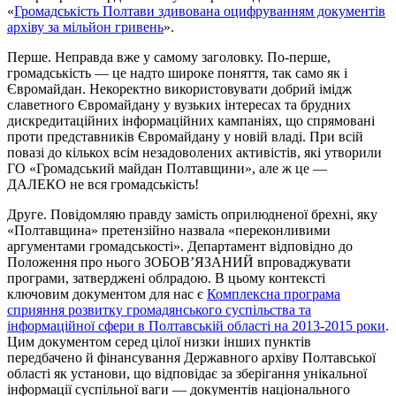
«
Громадськість Полтави здивована оцифруванням документів
архіву за мільйон гривень
».
Перше. Неправда вже у самому заголовку. По-перше,
громадськість — це надто широке поняття, так само як і
Євромайдан. Некоректно використовувати добрий імідж
славетного Євромайдану у вузьких інтересах та брудних
дискредитаційних інформаційних кампаніях, що спрямовані
проти представників Євромайдану у новій владі. При всій
повазі до кількох всім незадоволених активістів, які утворили
ГО «Громадський майдан Полтавщини», але ж це —
ДАЛЕКО не вся громадськість!
Друге. Повідомляю правду замість оприлюдненої брехні, яку
«Полтавщина» претензійно назвала «переконливими
аргументами громадськості». Департамент відповідно до
Положення про нього ЗОБОВ’ЯЗАНИЙ впроваджувати
програми, затверджені облрадою. В цьому контексті
ключовим документом для нас є
Комплексна програма
сприяння розвитку громадянського суспільства та
інформаційної сфери в Полтавській області на 2013-2015 роки
.
Цим документом серед цілої низки інших пунктів
передбачено й фінансування Державного архіву Полтавської
області як установи, що відповідає за зберігання унікальної
інформації суспільної ваги — документів національного