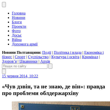
Головна
Новини
Блоги
Проекти
Фото
Досьє
Війна
Допомога армії
Новини Полтавщини:
Події
|
Політика і влада
|
Економіка і
бізнес
|
Спорт
|
Суспільство
|
Культура і освіта
|
Кримінал
|
Здоров’я
|
Цікавинки
|
Архів
15 червня 2014, 10:22
«Чув дзвін, та не знаю, де він»: правда
про проблеми облдержархіву