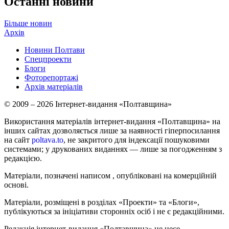
Останні новини
Більше новин
Архів
Новини Полтави
Спецпроекти
Блоги
Фоторепортажі
Архів матеріалів
© 2009 – 2026 Інтернет-видання «Полтавщина»
Використання матеріалів інтернет-видання «Полтавщина» на
інших сайтах дозволяється лише за наявності гіперпосилання
на сайт
poltava.to
, не закритого для індексації пошуковими
системами; у друкованих виданнях — лише за погодженням з
редакцією.
Матеріали, позначені написом
, опубліковані на комерційній
основі.
Матеріали, розміщені в розділах «Проекти» та «Блоги»,
публікуються за ініціативи сторонніх осіб і не є редакційними.
Редакція інтернет-видання «Полтавщина» не несе