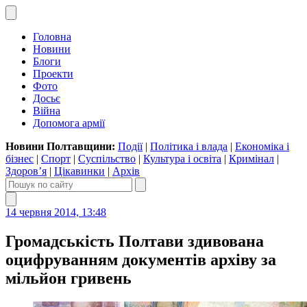
Головна
Новини
Блоги
Проекти
Фото
Досьє
Війна
Допомога армії
Новини Полтавщини:
Події
|
Політика і влада
|
Економіка і
бізнес
|
Спорт
|
Суспільство
|
Культура і освіта
|
Кримінал
|
Здоров’я
|
Цікавинки
|
Архів
14 червня 2014, 13:48
Громадськість Полтави здивована
оцифруванням документів архіву за
мільйон гривень