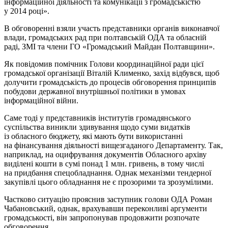
інформаційної діяльності та комунікації з громадськістю
у 2014 році».
В обговоренні взяли участь представники органів виконавчої
влади, громадських рад при полтавській ОДА та обласній
раді, ЗМІ та члени ГО «Громадський Майдан Полтавщини».
Як повідомив помічник Голови координаційної ради цієї
громадської організації Віталій Клименко, захід відбувся, щоб
долучити громадськість до процесів обговорення принципів
побудови державної внутрішньої політики в умовах
інформаційної війни.
Саме тоді у представників інститутів громадянського
суспільства виникли здивування щодо суми видатків
із обласного бюджету, які мають бути використанні
на фінансування діяльності вищезгаданого Департаменту. Так,
наприклад, на оцифрування документів Обласного архіву
виділені кошти в сумі понад 1 млн. гривень, в тому числі
на придбання спецобладнання. Однак механізми тендерної
закупівлі цього обладнання не є прозорими та зрозумілими.
Частково ситуацію прояснив заступник голови ОДА Роман
Чабановський, однак, врахувавши переконливі аргументи
громадськості, він запропонував продовжити розпочате
обговорення.