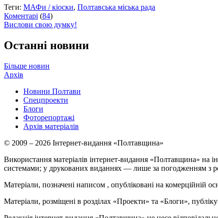
Теги:
МАФи / кіоски
,
Полтавська міська рада
Коментарі
(
84
)
Вислови свою думку!
Останні новини
Більше новин
Архів
Новини Полтави
Спецпроекти
Блоги
Фоторепортажі
Архів матеріалів
© 2009 – 2026 Інтернет-видання «Полтавщина»
Використання матеріалів інтернет-видання «Полтавщина» на ін
системами; у друкованих виданнях — лише за погодженням з р
Матеріали, позначені написом
, опубліковані на комерційній ос
Матеріали, розміщені в розділах «Проекти» та «Блоги», публікую
Редакція інтернет-видання «Полтавщина» не несе відповідальнос