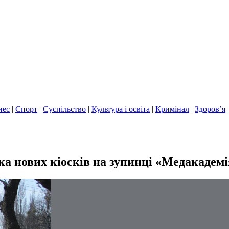
нес
|
Спорт
|
Суспільство
|
Культура і освіта
|
Кримінал
|
Здоров’я
ика нових кіосків на зупинці «Медакадем