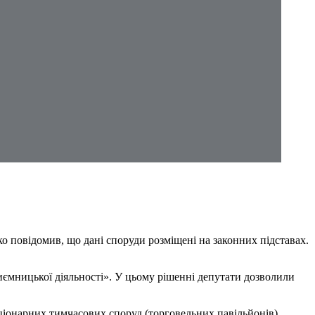
ко повідомив, що дані споруди розміщені на законних підставах.
иємницької діяльності». У цьому рішенні депутати дозволили
ціонарних тимчасових споруд (торговельних павільйонів),