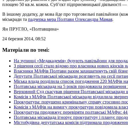
площею 50 кв.м. кожна. Суб’єкт підприємницької діяльності —
В іншому додатку, де мова йде про торговельні павільйони (ко
міськради та
падчерка мера Полтави Олександра Мамая
.
Ян ПРУГЛО
, «Полтавщина»
24 березня 2014, 08:52
Матеріали по темі:
На зупинці «Медакадемія» будують павільйони для продаж
З рішення сесії стало відомо про власника нових кіосків 
Власники МАФів Полтави разом захищатимуть свій бізне
Депутати Полтавської міськради розглянуть на сесії пита
Міська влада розділила список погодження 220 МАФів на
Полтавська міськрада на 5 років продовжила розміщенн
Верховний Суд скасував рішення Полтавської міськради 
Комісія з МАФів Полтавської міськради відхилила зверне
Прокуратура: порушено кримінальну справу стосовно пос
Комісія з МАФів на вимогу прокуратури повідомила влас
Прокуратура продовжує перевіряти полтавські МАФи: 44 
Полтавська міськрада ігнорує прокуратуру і планує про
Містобудівна депутатська комісія підтримала продовженн