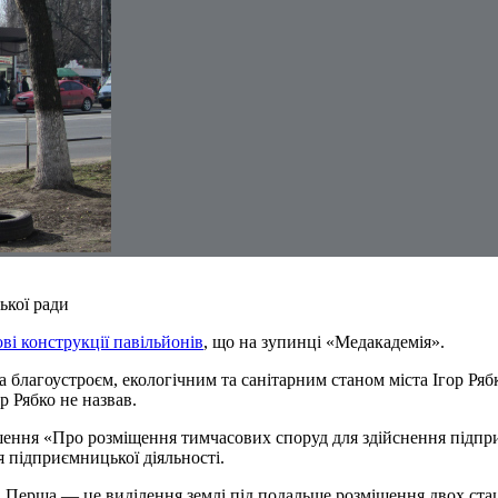
ької ради
ові конструкції павільйонів
, що на зупинці «Медакадемія».
 благоустроєм, екологічним та санітарним станом міста Ігор Ряб
р Рябко не назвав.
ішення «Про розміщення тимчасових споруд для здійснення підпр
я підприємницької діяльності.
. Перша — це виділення землі під подальше розміщення двох ста