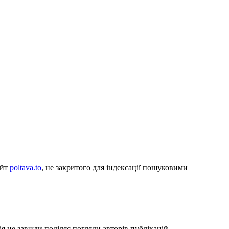
айт
poltava.to
, не закритого для індексації пошуковими
я не завжди поділяє погляди авторів публікацій.