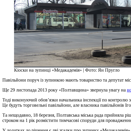
Кіоски на зупинці «Медакадемія» | Фото: Ян Пругло
Павільйони поруч із зупинкою мають товариство та депутат міс
Ще 29 листопада 2013 року «Полтавщина» звернула увагу на
н
Тоді виконуючий обов’язки начальника інспекції по контролю за
Це будуть торговельні павільйони, але власника павільйонів Іго
Та нещодавно, 18 березня, Полтавська міська рада прийняла р
строком на 1 рік розмістити тимчасові споруди для провадженн
У додатках до рішення є дві згадки про зупинку «Медакадемія»