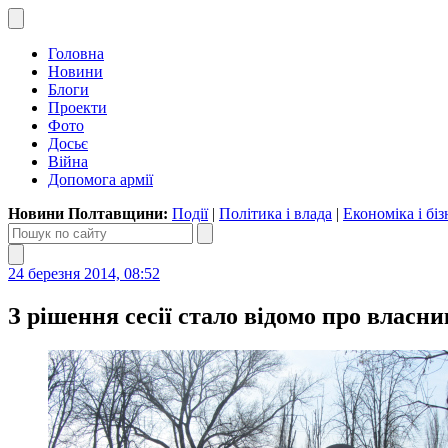
Головна
Новини
Блоги
Проекти
Фото
Досьє
Війна
Допомога армії
Новини Полтавщини:
Події
|
Політика і влада
|
Економіка і біз
24 березня 2014, 08:52
З рішення сесії стало відомо про власн