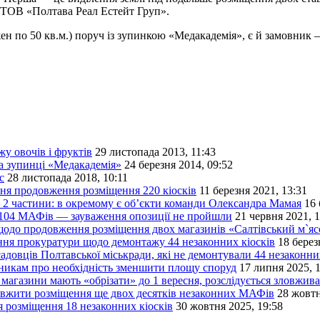
 ТОВ «Полтава Реал Естейт Груп».
жен по 50 кв.м.) поруч із зупинкою «Медакадемія», є й замовни
у овочів і фруктів
29 листопада 2013, 11:43
на зупинці «Медакадемія»
24 березня 2014, 09:52
с
28 листопада 2018, 10:11
ння продовження розміщення 220 кіосків
11 березня 2021, 13:31
 2 частини: в окремому є об’єкти команди Олександра Мамая
16 
я 104 МАФів — зауваження опозиції не пройшли
21 червня 2021, 1
щодо продовження розміщення двох магазинів «Салтівський м`яс
ння прокуратури щодо демонтажу 44 незаконних кіосків
18 берез
адовців Полтавської міськради, які не демонтували 44 незакон
никам про необхідність зменшити площу споруд
17 липня 2025, 
магазини мають «обрізати» до 1 вересня, розслідується зловжив
довжити розміщення ще двох десятків незаконних МАФів
28 жовтн
я розміщення 18 незаконних кіосків
30 жовтня 2025, 19:58