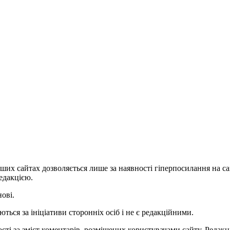
ших сайтах дозволяється лише за наявності гіперпосилання на с
едакцією.
нові.
ться за ініціативи сторонніх осіб і не є редакційними.
ті за зміст коментарів, розміщених користувачами сайту. Редакці