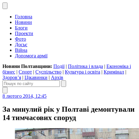
Головна
Новини
Блоги
Проекти
Фото
Досьє
Війна
Допомога армії
Новини Полтавщини:
Події
|
Політика і влада
|
Економіка і
бізнес
|
Спорт
|
Суспільство
|
Культура і освіта
|
Кримінал
|
Здоров’я
|
Цікавинки
|
Архів
8 лютого 2014, 12:45
За минулий рік у Полтаві демонтували
14 тимчасових споруд