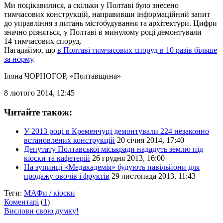
Ми поцікавилися, а скільки у Полтаві було знесено
тимчасових конструкцій, направивши інформаційний запит
до управління з питань містобудування та архітектури. Цифри
значно різняться, у Полтаві в минулому році демонтували
14 тимчасових споруд.
Нагадаймо, що
в Полтаві тимчасових споруд в 10 разів більше
за норму
.
Ілона ЧОРНОГОР
, «Полтавщина»
8 лютого 2014, 12:45
Читайте також:
У 2013 році в Кременчуці демонтували 224 незаконно
встановлених конструкцій
20 січня 2014, 17:40
Депутату Полтавської міськради нададуть землю під
кіоски та кафетерій
26 грудня 2013, 16:00
На зупинці «Медакадемія» будують павільйони для
продажу овочів і фруктів
29 листопада 2013, 11:43
Теги:
МАФи / кіоски
Коментарі
(
1
)
Вислови свою думку!