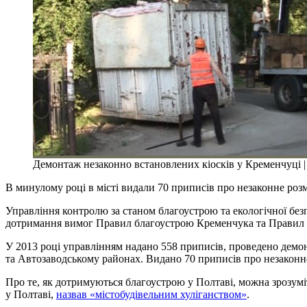
Демонтаж незаконно встановлених кіосків у Кременчуці |
В минулому році в місті видали 70 приписів про незаконне роз
Управління контролю за станом благоустрою та екологічної б
дотримання вимог Правил благоустрою Кременчука та Правил р
У 2013 році управлінням надано 558 приписів, проведено демо
та Автозаводському районах. Видано 70 приписів про незаконн
Про те, як дотримуються благоустрою у Полтаві, можна зрозу
у Полтаві,
назвав «містобудівельним хуліганством»
.