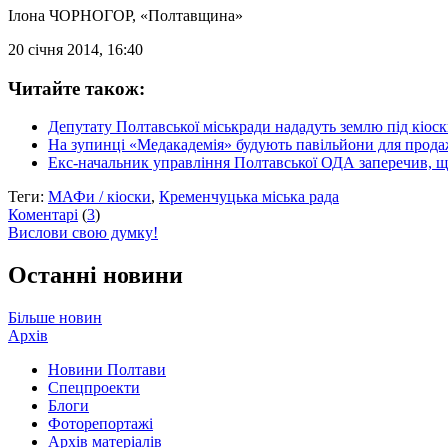
Ілона ЧОРНОГОР
, «Полтавщина»
20 січня 2014, 16:40
Читайте також:
Депутату Полтавської міськради нададуть землю під кіоск
На зупинці «Медакадемія» будують павільйони для продаж
Екс-начальник управління Полтавської ОДА заперечив, що
Теги:
МАФи / кіоски
,
Кременчуцька міська рада
Коментарі
(
3
)
Вислови свою думку!
Останні новини
Більше новин
Архів
Новини Полтави
Спецпроекти
Блоги
Фоторепортажі
Архів матеріалів