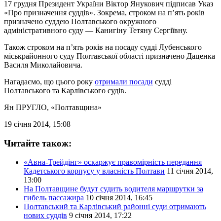
17 грудня Президент України Віктор Янукович підписав Указ
«Про призначення суддів». Зокрема, строком на п’ять років
призначено суддею Полтавського окружного
адміністративного суду — Канигіну Тетяну Сергіївну.
Також строком на п’ять років на посаду судді Лубенського
міськрайонного суду Полтавської області призначено Даценка
Василя Миколайовича.
Нагадаємо, що цього року
отримали посади
судді
Полтавського та Карлівського судів.
Ян ПРУГЛО
, «Полтавщина»
19 січня 2014, 15:08
Читайте також:
«Авна-Трейдінг» оскаржує правомірність передання
Кадетського корпусу у власність Полтави
11 січня 2014,
13:00
На Полтавщине будут судить водителя маршрутки за
гибель пассажира
10 січня 2014, 16:45
Полтавський та Карлівський районні суди отримають
нових суддів
9 січня 2014, 17:22