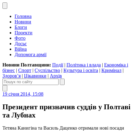
Головна
Новини
Блоги
Проекти
Фото
Досьє
Війна
Допомога армії
Новини Полтавщини:
Події
|
Політика і влада
|
Економіка і
бізнес
|
Спорт
|
Суспільство
|
Культура і освіта
|
Кримінал
|
Здоров’я
|
Цікавинки
|
Архів
19 січня 2014, 15:08
Президент призначив суддів у Полтаві
та Лубнах
Тетяна Канигіна та Василь Даценко отримали нові посади