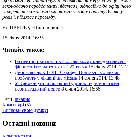
що підлягають відшкодуванню онкодиспансеру, хоча це не має
законодавчо передбачених підстав і, відповідно до офіційного
заперечення обласного клінічного онкодиспансеру до акту
ревізії, підлягає перегляду.
Ян ПРУГЛО
, «Полтавщина»
15 січня 2014, 16:35
Читайте також:
Інспектори виявили в Полтавському онкодиспансері
фінансові порушення на 120 тисяч
15 січня 2014, 12:11
Двоє слюсарів ТОВ «Євробус Полтава» з опіками
пробудуть у лікарні ще місяць
14 січня 2014, 13:48
У Кременчуці пологовий будинок перетворять на
перинатальний центр
8 січня 2014, 16:56
Теги:
лікарня
Коментарі
(
5
)
Вислови свою думку!
Останні новини
Більше новин