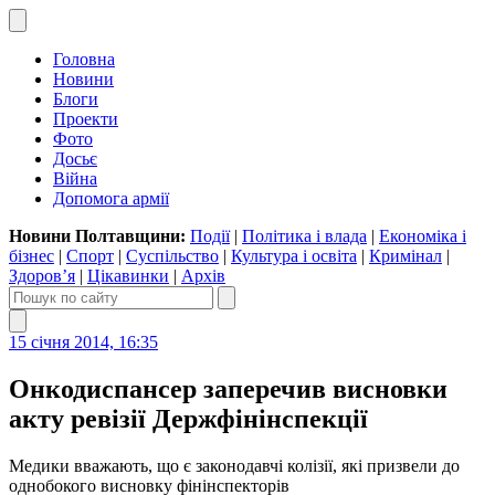
Головна
Новини
Блоги
Проекти
Фото
Досьє
Війна
Допомога армії
Новини Полтавщини:
Події
|
Політика і влада
|
Економіка і
бізнес
|
Спорт
|
Суспільство
|
Культура і освіта
|
Кримінал
|
Здоров’я
|
Цікавинки
|
Архів
15 січня 2014, 16:35
Онкодиспансер заперечив висновки
акту ревізії Держфінінспекції
Медики вважають, що є законодавчі колізії, які призвели до
однобокого висновку фінінспекторів