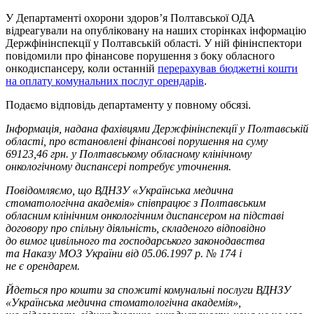
У Департаменті охорони здоров’я Полтавської ОДА
відреагували на опубліковану на наших сторінках інформацію
Держфінінспекції у Полтавській області. У ній фінінспектори
повідомили про фінансове порушення з боку обласного
онкодиспансеру, коли останній
перерахував бюджетні кошти
на оплату комунальних послуг орендарів
.
Подаємо відповідь департаменту у повному обсязі.
Інформація, надана фахівцями Держфінінспекції у Полтавській
області, про встановлені фінансові порушення на суму
69123,46 грн. у Полтавському обласному клінічному
онкологічному диспансері потребує уточнення.
Повідомляємо, що ВДНЗУ «Українська медична
стоматологічна академія» співпрацює з Полтавським
обласним клінічним онкологічним диспансером на підставі
договору про спільну діяльність, складеного відповідно
до вимог цивільного та господарського законодавства
та Наказу МОЗ України від 05.06.1997 р. № 174 і
не є орендарем.
Йдеться про кошти за спожиті комунальні послуги ВДНЗУ
«Українська медична стоматологічна академія»,