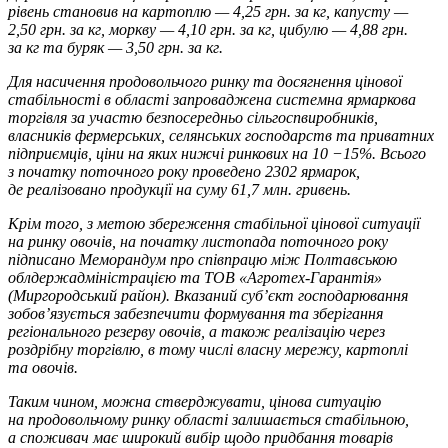
рівень становив на картоплю — 4,25 грн. за кг, капусту —
2,50 грн. за кг, моркву — 4,10 грн. за кг, цибулю — 4,88 грн.
за кг та буряк — 3,50 грн. за кг.
Для насичення продовольчого ринку та досягнення цінової
стабільності в області запроваджена системна ярмаркова
торгівля за участю безпосередньо сільгоспвиробників,
власників фермерських, селянських господарств та приватних
підприємців, ціни на яких нижчі ринкових на 10 −15%. Всього
з початку поточного року проведено 2302 ярмарок,
де реалізовано продукції на суму 61,7 млн. гривень.
Крім того, з метою збереження стабільної цінової ситуації
на ринку овочів, на початку листопада поточного року
підписано Меморандум про співпрацю між Полтавською
облдержадміністрацією та ТОВ «Агротех-Гарантія»
(Миргородський район). Вказаний суб’єкт господарювання
зобов’язується забезпечити формування та зберігання
регіонального резерву овочів, а також реалізацію через
роздрібну торгівлю, в тому числі власну мережу, картоплі
та овочів.
Таким чином, можна стверджувати, цінова ситуацію
на продовольчому ринку області залишається стабільною,
а споживач має широкий вибір щодо придбання товарів