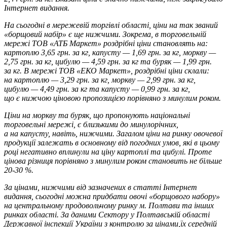
Інтернет видання.
На сьогодні в мережевій торгівлі області, ціни на так званий
«борщовий набір» є ще нижчими. Зокрема, в торговельній
мережі ТОВ «АТБ Маркет» роздрібні ціни становлять на:
картоплю 3,65 грн. за кг, капусту — 1,69 грн. за кг, моркву —
2,75 грн. за кг, цибулю — 4,59 грн. за кг та буряк — 1,99 грн.
за кг. В мережі ТОВ «ЕКО Маркет», роздрібні ціни склали:
на картоплю — 3,29 грн. за кг, моркву — 2,99 грн. за кг,
цибулю — 4,49 грн. за кг та капусту — 0,99 грн. за кг,
що є нижчою ціновою пропозицією порівняно з минулим роком.
Ціни на моркву та буряк, що пропонують національні
торговельні мережі, є близькими до минулорічних,
а на капусту, навіть, нижчими. Загалом ціни на ринку овочевої
продукції залежать в основному від погодних умов, які в цьому
році негативно вплинули на ціну картоплі та цибулі. Проте
цінова різниця порівняно з минулим роком становить не більше
20-30 %.
За цінами, нижчими від зазначених в статті Інтернет
видання, сьогодні можна придбати овочі «борщового набору»
на центральному продовольчому ринку м. Полтави та інших
ринках області. За даними Сектору у Полтавській області
Державної інспекції України з контролю за цінами,їх середній