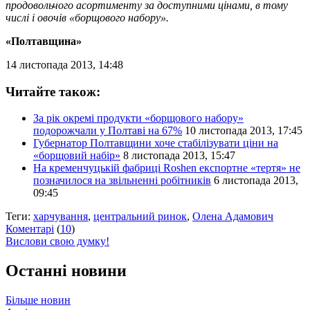
продовольчого асортименту за доступними цінами, в тому
числі і овочів «борщового набору».
«Полтавщина»
14 листопада 2013, 14:48
Читайте також:
За рік окремі продукти «борщового набору»
подорожчали у Полтаві на 67%
10 листопада 2013, 17:45
Губернатор Полтавщини хоче стабілізувати ціни на
«борщовий набір»
8 листопада 2013, 15:47
На кременчуцькій фабриці Roshen експортне «тертя» не
позначилося на звільненні робітників
6 листопада 2013,
09:45
Теги:
харчування
,
центральний ринок
,
Олена Адамович
Коментарі
(
10
)
Вислови свою думку!
Останні новини
Більше новин