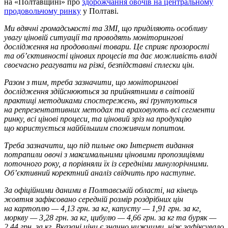
на «Полтавщині» про
здорожчання овочів на центральному
продовольчому ринку
у Полтаві.
Ми вдячні громадськості та ЗМІ, що приділяють особливу
увагу ціновій ситуації та проводять моніторингові
дослідження на продовольчі товари. Це сприяє прозорості
та об’єктивності цінових процесів та дає можливість владі
своєчасно реагувати на різкі, безпідставні сплески цін.
Разом з тим, треба зазначити, що моніторингові
дослідження здійснюються за прийнятними в світовій
практиці методиками спостережень, які ґрунтуються
на репрезентативних методах та враховують всі сегменти
ринку, всі цінові процеси, та ціновий зріз на продукцію
що користується найбільшим споживчим попитом.
Треба зазначити, що під пильне око Інтернет видання
потрапили овочі з максимальними ціновими пропозиціями
поточного року, а порівняли їх із середніми минулорічними.
Об’єктивний коректний аналіз свідчить про наступне.
За офіційними даними в Полтавській області, на кінець
жовтня зафіксовано середній розмір роздрібних цін
на картоплю — 4,13 грн. за кг, капусту — 1,91 грн. за кг,
моркву — 3,28 грн. за кг, цибулю — 4,66 грн. за кг та буряк —
2,44 грн. за кг. Вказані ціни є значно нижчими, ніж зафіксувало