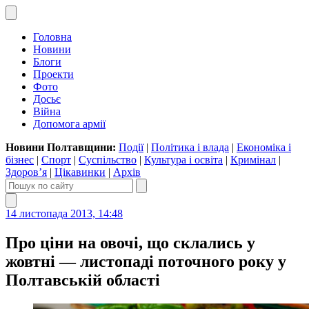
Головна
Новини
Блоги
Проекти
Фото
Досьє
Війна
Допомога армії
Новини Полтавщини:
Події
|
Політика і влада
|
Економіка і
бізнес
|
Спорт
|
Суспільство
|
Культура і освіта
|
Кримінал
|
Здоров’я
|
Цікавинки
|
Архів
14 листопада 2013, 14:48
Про ціни на овочі, що склались у
жовтні — листопаді поточного року у
Полтавській області