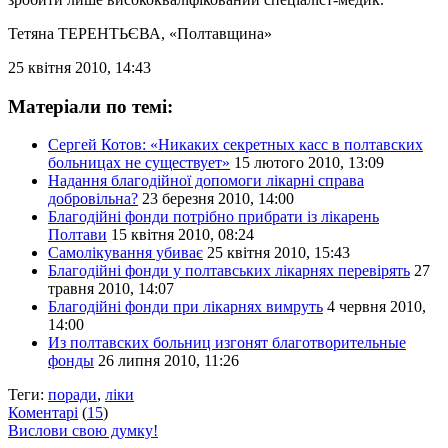
Тетяна ТЕРЕНТЬЄВА
, «Полтавщина»
25 квітня 2010, 14:43
Матеріали по темі:
Сергей Котов: «Никаких секретных касс в полтавских
больницах не существует»
15 лютого 2010, 13:09
Надання благодійної допомоги лікарні справа
добровільна?
23 березня 2010, 14:00
Благодійні фонди потрібно прибрати із лікарень
Полтави
15 квітня 2010, 08:24
Самолікування убиває
25 квітня 2010, 15:43
Благодійні фонди у полтавських лікарнях перевірять
27
травня 2010, 14:07
Благодійні фонди при лікарнях вимруть
4 червня 2010,
14:00
Из полтавских больниц изгонят благотворительные
фонды
26 липня 2010, 11:26
Теги:
поради
,
ліки
Коментарі
(
15
)
Вислови свою думку!