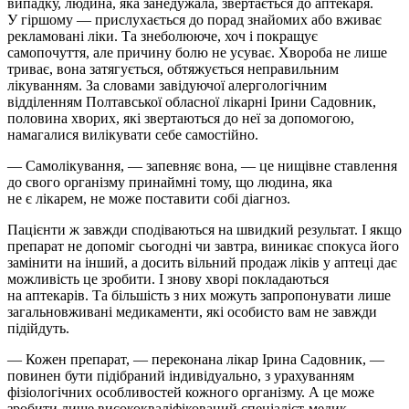
випадку, людина, яка занедужала, звертається до аптекаря.
У гіршому — прислухається до порад знайомих або вживає
рекламовані ліки. Та знеболююче, хоч і покращує
самопочуття, але причину болю не усуває. Хвороба не лише
триває, вона затягується, обтяжується неправильним
лікуванням. За словами завідуючої алергологічним
відділенням Полтавської обласної лікарні Ірини Садовник,
половина хворих, які звертаються до неї за допомогою,
намагалися вилікувати себе самостійно.
— Самолікування, — запевняє вона, — це нищівне ставлення
до свого організму принаймні тому, що людина, яка
не є лікарем, не може поставити собі діагноз.
Пацієнти ж завжди сподіваються на швидкий результат. І якщо
препарат не допоміг сьогодні чи завтра, виникає спокуса його
замінити на інший, а досить вільний продаж ліків у аптеці дає
можливість це зробити. І знову хворі покладаються
на аптекарів. Та більшість з них можуть запропонувати лише
загальновживані медикаменти, які особисто вам не завжди
підійдуть.
— Кожен препарат, — переконана лікар Ірина Садовник, —
повинен бути підібраний індивідуально, з урахуванням
фізіологічних особливостей кожного організму. А це може
зробити лише висококваліфікований спеціаліст-медик.