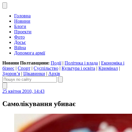
Головна
Новини
Блоги
Проекти
Фото
Досьє
Війна
Допомога армії
Новини Полтавщини:
Події
|
Політика і влада
|
Економіка і
бізнес
|
Спорт
|
Суспільство
|
Культура і освіта
|
Кримінал
|
Здоров’я
|
Цікавинки
|
Архів
25 квітня 2010, 14:43
Самолікування убиває