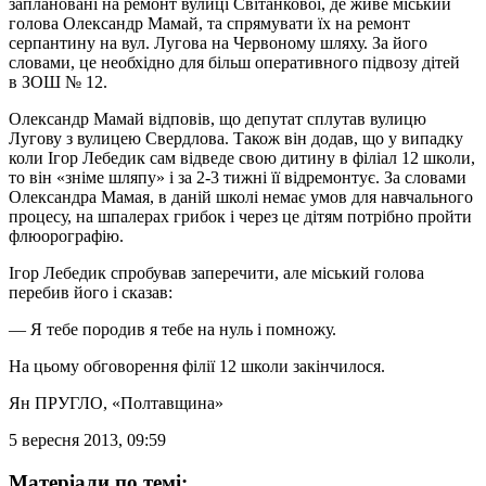
заплановані на ремонт вулиці Світанкової, де живе міський
голова Олександр Мамай, та спрямувати їх на ремонт
серпантину на вул. Лугова на Червоному шляху. За його
словами, це необхідно для більш оперативного підвозу дітей
в ЗОШ № 12.
Олександр Мамай відповів, що депутат сплутав вулицю
Лугову з вулицею Свердлова. Також він додав, що у випадку
коли Ігор Лебедик сам відведе свою дитину в філіал 12 школи,
то він «зніме шляпу» і за 2-3 тижні її відремонтує. За словами
Олександра Мамая, в даній школі немає умов для навчального
процесу, на шпалерах грибок і через це дітям потрібно пройти
флюорографію.
Ігор Лебедик спробував заперечити, але міський голова
перебив його і сказав:
— Я тебе породив я тебе на нуль і помножу.
На цьому обговорення філії 12 школи закінчилося.
Ян ПРУГЛО
, «Полтавщина»
5 вересня 2013, 09:59
Матеріали по темі: