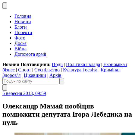
Головна
Новини
Блоги
Проекти
Фото
Досьє
Війна
Допомога армії
Новини Полтавщини:
Події
|
Політика і влада
|
Економіка і
бізнес
|
Спорт
|
Суспільство
|
Культура і освіта
|
Кримінал
|
Здоров’я
|
Цікавинки
|
Архів
5 вересня 2013, 09:59
Олександр Мамай пообіцяв
помножити депутата Ігора Лебедика на
нуль