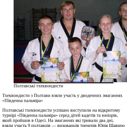
Полтавські тхеквондисти
Тхеквондисти з Полтави взяли участь у дводенних змаганнях
«Південна пальміра»
Полтавські тхеквондисти успішно виступили на відкритому
турнірі «Південна пальміра» серед дітей кадетів та юніорів,
який пройшов в Одесі. На змаганнях які тривали два дні,
взяли участь 9 полтавців — вихованців тренерів Юрія Шавиро