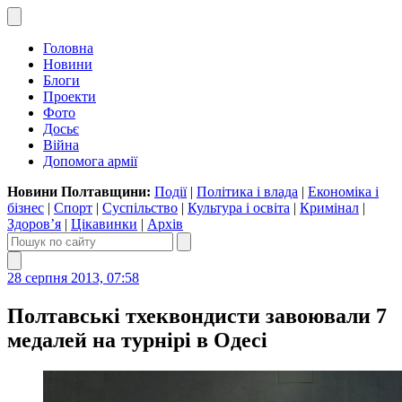
Головна
Новини
Блоги
Проекти
Фото
Досьє
Війна
Допомога армії
Новини Полтавщини:
Події
|
Політика і влада
|
Економіка і
бізнес
|
Спорт
|
Суспільство
|
Культура і освіта
|
Кримінал
|
Здоров’я
|
Цікавинки
|
Архів
28 серпня 2013, 07:58
Полтавські тхеквондисти завоювали 7
медалей на турнірі в Одесі