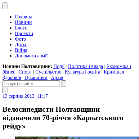
Головна
Новини
Блоги
Проекти
Фото
Досьє
Війна
Допомога армії
Новини Полтавщини:
Події
|
Політика і влада
|
Економіка і
бізнес
|
Спорт
|
Суспільство
|
Культура і освіта
|
Кримінал
|
Здоров’я
|
Цікавинки
|
Архів
13 серпня 2013, 11:17
Велосипедисти Полтавщини
відзначили 70-річчя «Карпатського
рейду»