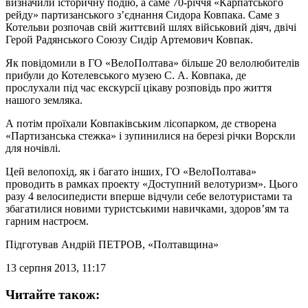
визначили історичну подію, а саме 70-річчя «Карпатського
рейду» партизанського з’єднання Сидора Ковпака. Саме з
Котельви розпочав свій життєвий шлях військовий діяч, двічі
Герой Радянського Союзу Сидір Артемович Ковпак.
Як повідомили в ГО «ВелоПолтава» більше 20 велолюбителів
прибули до Котелевського музею С. А. Ковпака, де
прослухали під час екскурсії цікаву розповідь про життя
нашого земляка.
А потім проїхали Ковпаківським лісопарком, де створена
«Партизанська стежка» і зупинилися на березі річки Ворскли
для ночівлі.
Цей велопохід, як і багато інших, ГО «ВелоПолтава»
проводить в рамках проекту «Доступний велотуризм». Цього
разу 4 велосипедисти вперше відчули себе велотуристами та
збагатилися новими туристськими навичками, здоров’ям та
гарним настроєм.
Підготував
Андрій ПЕТРОВ
, «Полтавщина»
13 серпня 2013, 11:17
Читайте також: