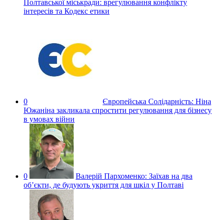
Полтавської міськради: врегулювання конфлікту
інтересів та Кодекс етики
0
Європейська Солідарність:
Ніна
Южаніна закликала спростити регулювання для бізнесу
в умовах війни
0
Валерій Пархоменко:
Заїхав на два
об’єкти, де будують укриття для шкіл у Полтаві