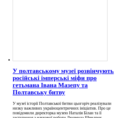
У полтавському музеї розвінчують
російські імперські міфи про
гетьмана Івана Мазепу та
Полтавську битву
У музеї історії Полтавської битви цьогоріч реалізували
низку важливих україноцентричних ініціатив. Про це
повідомили директорка музею Наталія Білан та її
заступниця з наукової роботи Людмила Шендрик.