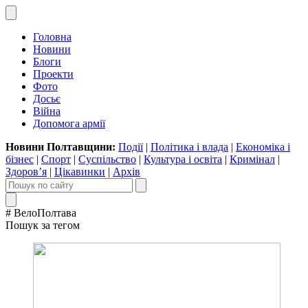
Головна
Новини
Блоги
Проекти
Фото
Досьє
Війна
Допомога армії
Новини Полтавщини:
Події
|
Політика і влада
|
Економіка і
бізнес
|
Спорт
|
Суспільство
|
Культура і освіта
|
Кримінал
|
Здоров’я
|
Цікавинки
|
Архів
# ВелоПолтава
Пошук за тегом