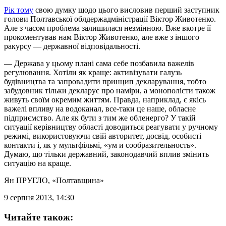
Рік тому
свою думку щодо цього висловив перший заступник
голови Полтавської облдержадміністрації Віктор Животенко.
Але з часом проблема залишилася незмінною. Вже вкотре її
прокоментував нам Віктор Животенко, але вже з іншого
ракурсу — державної відповідальності.
— Держава у цьому плані сама себе позбавила важелів
регулювання. Хотіли як краще: активізувати галузь
будівництва та запровадити принцип декларування, тобто
забудовник тільки декларує про наміри, а монополісти також
живуть своїм окремим життям. Правда, наприклад, є якісь
важелі впливу на водоканал, все-таки це наше, обласне
підприємство. Але як бути з тим же обленерго? У такій
ситуації керівництву області доводиться реагувати у ручному
режимі, використовуючи свій авторитет, досвід, особисті
контакти і, як у мультфільмі, «ум и сообразительность».
Думаю, що тільки державний, законодавчий вплив змінить
ситуацію на краще.
Ян ПРУГЛО
, «Полтавщина»
9 серпня 2013, 14:30
Читайте також: