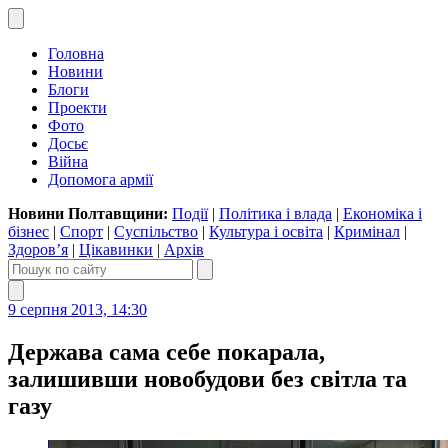
Головна
Новини
Блоги
Проекти
Фото
Досьє
Війна
Допомога армії
Новини Полтавщини:
Події
|
Політика і влада
|
Економіка і
бізнес
|
Спорт
|
Суспільство
|
Культура і освіта
|
Кримінал
|
Здоров’я
|
Цікавинки
|
Архів
9 серпня 2013, 14:30
Держава сама себе покарала,
залишивши новобудови без світла та
газу