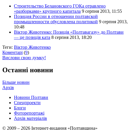
Строительство Белановского ГОКа отравлено
«разборками» крупного капитала
9 серпня 2013, 11:55
Позиция России в отношении полтавской
промышленности обусловлена политикой
9 серпня 2013,
10:48
Віктор Животенко: Позиція «Полтавагазу» до Полтави
— це позиція ката
8 серпня 2013, 18:20
Теги:
Віктор Животенко
Коментарі
(
9
)
Вислови свою думку!
Останні новини
Більше новин
Архів
Новини Полтави
Спецпроекти
Блоги
Фоторепортажі
Архів матеріалів
© 2009 – 2026 Інтернет-видання «Полтавщина»