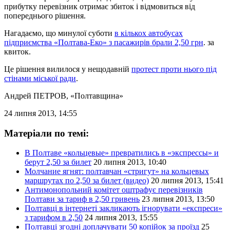
прибутку перевізник отримає збиток і відмовиться від
попереднього рішення.
Нагадаємо, що минулої суботи
в кількох автобусах
підприємства «Полтава-Еко» з пасажирів брали 2,50 грн
. за
квиток.
Це рішення вилилося у нещодавній
протест проти нього під
стінами міської ради
.
Андрей ПЕТРОВ
, «Полтавщина»
24 липня 2013, 14:55
Матеріали по темі:
В Полтаве «кольцевые» превратились в «экспрессы» и
берут 2,50 за билет
20 липня 2013, 10:40
Молчание ягнят: полтавчан «стригут» на кольцевых
маршрутах по 2,50 за билет (видео)
20 липня 2013, 15:41
Антимонопольний комітет оштрафує перевізників
Полтави за тариф в 2,50 гривень
23 липня 2013, 13:50
Полтавці в інтернеті закликають ігнорувати «експреси»
з тарифом в 2,50
24 липня 2013, 15:55
Полтавці згодні доплачувати 50 копійок за проїзд
25