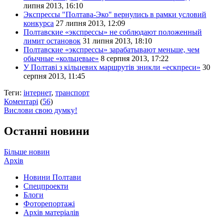
липня 2013, 16:10
Экспрессы "Полтава-Эко" вернулись в рамки условий
конкурса
27 липня 2013, 12:09
Полтавские «экспрессы» не соблюдают положенный
лимит остановок
31 липня 2013, 18:10
Полтавские «экспрессы» зарабатывают меньше, чем
обычные «кольцевые»
8 серпня 2013, 17:22
У Полтаві з кільцевих маршрутів зникли «ескпреси»
30
серпня 2013, 11:45
Теги:
інтернет
,
транспорт
Коментарі
(
56
)
Вислови свою думку!
Останні новини
Більше новин
Архів
Новини Полтави
Спецпроекти
Блоги
Фоторепортажі
Архів матеріалів