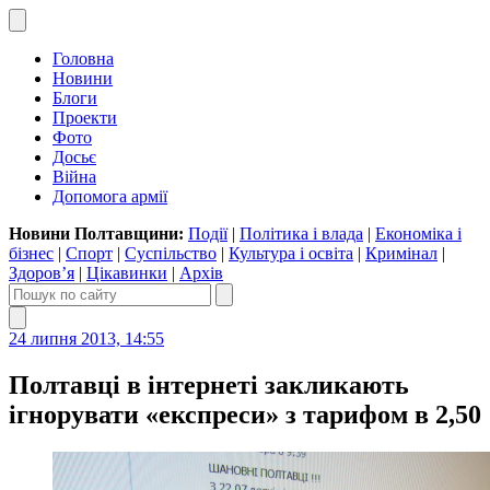
Головна
Новини
Блоги
Проекти
Фото
Досьє
Війна
Допомога армії
Новини Полтавщини:
Події
|
Політика і влада
|
Економіка і
бізнес
|
Спорт
|
Суспільство
|
Культура і освіта
|
Кримінал
|
Здоров’я
|
Цікавинки
|
Архів
24 липня 2013, 14:55
Полтавці в інтернеті закликають
ігнорувати «експреси» з тарифом в 2,50