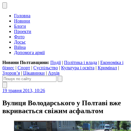
Головна
Новини
Блоги
Проекти
Фото
Досьє
Війна
Допомога армії
Новини Полтавщини:
Події
|
Політика і влада
|
Економіка і
бізнес
|
Спорт
|
Суспільство
|
Культура і освіта
|
Кримінал
|
Здоров’я
|
Цікавинки
|
Архів
19 травня 2013, 10:26
Вулиця Володарського у Полтаві вже
вкривається свіжим асфальтом