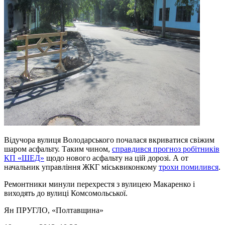
Відучора вулиця Володарського почалася вкриватися свіжим
шаром асфальту. Таким чином,
справдився прогноз робітників
КП «ШЕД»
щодо нового асфальту на цій дорозі. А от
начальник управління ЖКГ міськвиконкому
трохи помилився
.
Ремонтники минули перехрестя з вулицею Макаренко і
виходять до вулиці Комсомольської.
Ян ПРУГЛО
, «Полтавщина»