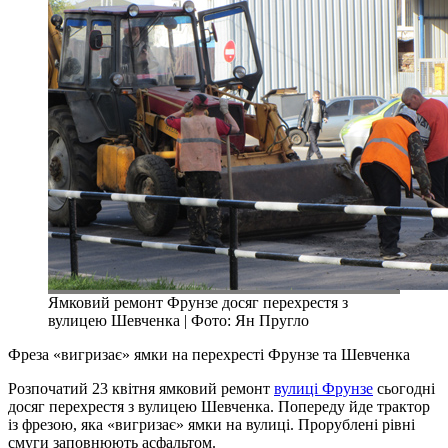
Ямковий ремонт Фрунзе досяг перехрестя з
вулицею Шевченка | Фото: Ян Пругло
Фреза «вигризає» ямки на перехресті Фрунзе та Шевченка
Розпочатий 23 квітня ямковий ремонт
вулиці Фрунзе
сьогодні
досяг перехрестя з вулицею Шевченка. Попереду йде трактор
із фрезою, яка «вигризає» ямки на вулиці. Прорублені рівні
смуги заповнюють асфальтом.