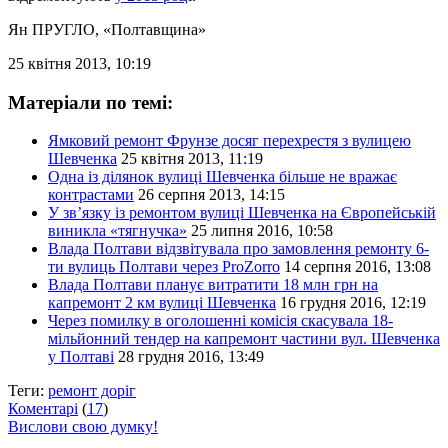
Ян ПРУГЛО
, «Полтавщина»
25 квітня 2013, 10:19
Матеріали по темі:
Ямковий ремонт Фрунзе досяг перехрестя з вулицею
Шевченка
25 квітня 2013, 11:19
Одна із ділянок вулиці Шевченка більше не вражає
контрастами
26 серпня 2013, 14:15
У зв’язку із ремонтом вулиці Шевченка на Європейській
виникла «тягнучка»
25 липня 2016, 10:58
Влада Полтави відзвітувала про замовлення ремонту 6-
ти вулиць Полтави через ProZorro
14 серпня 2016, 13:08
Влада Полтави планує витратити 18 млн грн на
капремонт 2 км вулиці Шевченка
16 грудня 2016, 12:19
Через помилку в оголошенні комісія скасувала 18-
мільйонний тендер на капремонт частини вул. Шевченка
у Полтаві
28 грудня 2016, 13:49
Теги:
ремонт доріг
Коментарі
(
17
)
Вислови свою думку!