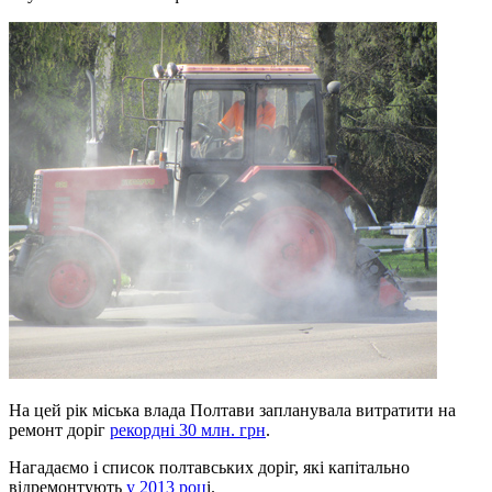
На цей рік міська влада Полтави запланувала витратити на
ремонт доріг
рекордні 30 млн. грн
.
Нагадаємо і список полтавських доріг, які капітально
відремонтують
у 2013 роц
і.