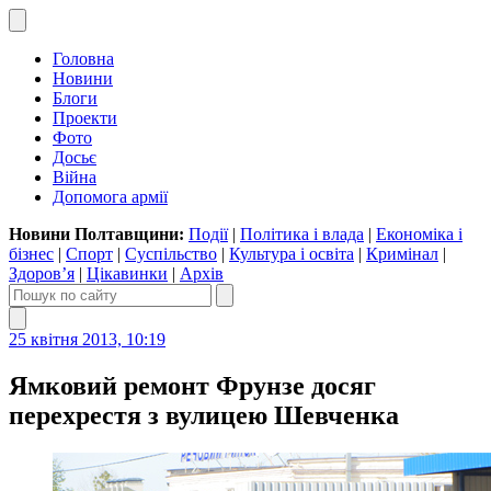
Головна
Новини
Блоги
Проекти
Фото
Досьє
Війна
Допомога армії
Новини Полтавщини:
Події
|
Політика і влада
|
Економіка і
бізнес
|
Спорт
|
Суспільство
|
Культура і освіта
|
Кримінал
|
Здоров’я
|
Цікавинки
|
Архів
25 квітня 2013, 10:19
Ямковий ремонт Фрунзе досяг
перехрестя з вулицею Шевченка