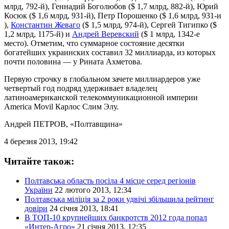
млрд, 792-й), Геннадий Боголюбов ($ 1,7 млрд, 882-й), Юрий
Косюк ($ 1,6 млрд, 931-й), Петр Порошенко ($ 1,6 млрд, 931-и
),
Константин Жеваго
($ 1,5 млрд, 974-й), Сергей Тигипко ($
1,2 млрд, 1175-й) и
Андрей Веревский
($ 1 млрд, 1342-е
место). Отметим, что суммарное состояние десятки
богатейших украинских составил 32 миллиарда, из которых
почти половина — у Рината Ахметова.
Первую строчку в глобальном зачете миллиардеров уже
четвертый год подряд удерживает владелец
латиноамериканской телекоммуникационной империи
America Movil Карлос Слим Элу.
Андрей ПЕТРОВ
, «Полтавщина»
4 березня 2013, 19:42
Читайте також:
Полтавська область посіла 4 місце серед регіонів
України
22 лютого 2013, 12:34
Полтавська міліція за 2 роки удвічі збільшила рейтинг
довіри
24 січня 2013, 18:41
В ТОП-10 крупнейших банкротств 2012 года попал
«Интер-Агро»
21 січня 2013, 12:35