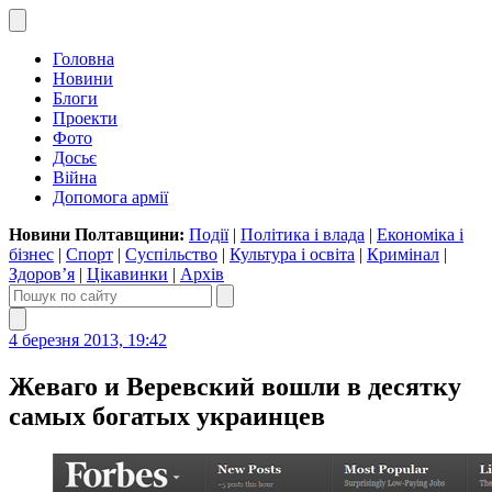
Головна
Новини
Блоги
Проекти
Фото
Досьє
Війна
Допомога армії
Новини Полтавщини:
Події
|
Політика і влада
|
Економіка і
бізнес
|
Спорт
|
Суспільство
|
Культура і освіта
|
Кримінал
|
Здоров’я
|
Цікавинки
|
Архів
4 березня 2013, 19:42
Жеваго и Веревский вошли в десятку
самых богатых украинцев