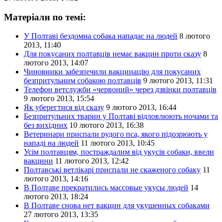
Матеріали по темі:
У Полтаві бездомна собака нападає на людей
8 лютого
2013, 11:40
Для покусаних полтавців немає вакцин проти сказу
8
лютого 2013, 14:07
Чиновники забезпечили вакцинацію для покусаних
безпритульним собакою полтавців
9 лютого 2013, 11:31
Телефон ветслужби «червоний» через дзвінки полтавців
9 лютого 2013, 15:54
Як уберегтися від сказу
9 лютого 2013, 16:44
Безпритульних тварин у Полтаві відловлюють ночами та
без вихідних
10 лютого 2013, 16:38
Ветеринари приспали рудого пса, якого підозрюють у
нападі на людей
11 лютого 2013, 10:45
Усім полтавцям, постраждалим від укусів собаки, ввели
вакцини
11 лютого 2013, 12:42
Полтавські ветлікарі приспали не скаженого собаку
11
лютого 2013, 14:16
В Полтаве прекратились массовые укусы людей
14
лютого 2013, 18:24
В Полтаве снова нет вакцин для укушенных собаками
27 лютого 2013, 13:35