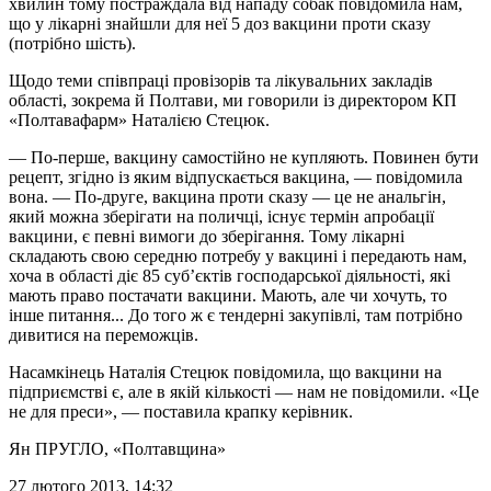
хвилин тому постраждала від нападу собак повідомила нам,
що у лікарні знайшли для неї 5 доз вакцини проти сказу
(потрібно шість).
Щодо теми співпраці провізорів та лікувальних закладів
області, зокрема й Полтави, ми говорили із директором КП
«Полтавафарм» Наталією Стецюк.
— По-перше, вакцину самостійно не купляють. Повинен бути
рецепт, згідно із яким відпускається вакцина, — повідомила
вона. — По-друге, вакцина проти сказу — це не анальгін,
який можна зберігати на поличці, існує термін апробації
вакцини, є певні вимоги до зберігання. Тому лікарні
складають свою середню потребу у вакцині і передають нам,
хоча в області діє 85 суб’єктів господарської діяльності, які
мають право постачати вакцини. Мають, але чи хочуть, то
інше питання... До того ж є тендерні закупівлі, там потрібно
дивитися на переможців.
Насамкінець Наталія Стецюк повідомила, що вакцини на
підприємстві є, але в якій кількості — нам не повідомили. «Це
не для преси», — поставила крапку керівник.
Ян ПРУГЛО
, «Полтавщина»
27 лютого 2013, 14:32