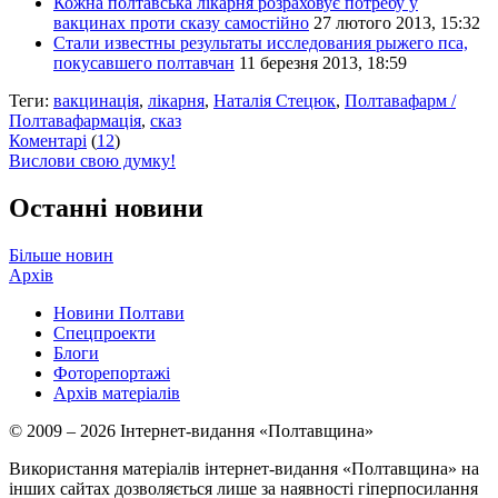
Кожна полтавська лікарня розраховує потребу у
вакцинах проти сказу самостійно
27 лютого 2013, 15:32
Стали известны результаты исследования рыжего пса,
покусавшего полтавчан
11 березня 2013, 18:59
Теги:
вакцинація
,
лікарня
,
Наталія Стецюк
,
Полтавафарм /
Полтавафармація
,
сказ
Коментарі
(
12
)
Вислови свою думку!
Останні новини
Більше новин
Архів
Новини Полтави
Спецпроекти
Блоги
Фоторепортажі
Архів матеріалів
© 2009 – 2026 Інтернет-видання «Полтавщина»
Використання матеріалів інтернет-видання «Полтавщина» на
інших сайтах дозволяється лише за наявності гіперпосилання