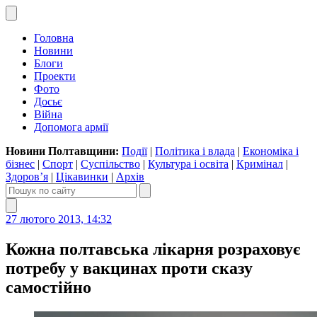
Головна
Новини
Блоги
Проекти
Фото
Досьє
Війна
Допомога армії
Новини Полтавщини:
Події
|
Політика і влада
|
Економіка і
бізнес
|
Спорт
|
Суспільство
|
Культура і освіта
|
Кримінал
|
Здоров’я
|
Цікавинки
|
Архів
27 лютого 2013, 14:32
Кожна полтавська лікарня розраховує
потребу у вакцинах проти сказу
самостійно