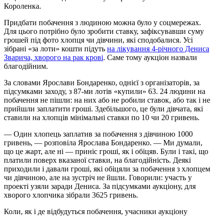
Короленка.
Придбати побачення з людиною можна було у соцмережах.
Для цього потрібно було зробити ставку, зафіксувавши суму
грошей під фото хлопця чи дівчини, які сподобалися. Усі
зібрані «за лоти» кошти підуть
на лікування 4-річного Дениса
Зварича, хворого на рак крові
. Саме тому аукціон назвали
благодійним.
За словами Ярослави Бондаренко, однієї з організаторів, за
підсумками заходу, з 87-ми лотів «купили» 63. 24 людини на
побачення не пішли: на них або не робили ставок, або так і не
прийшли заплатити гроші. Здебільшого, це були дівчата, які
ставили на хлопців мінімальні ставки по 10 чи 20 гривень.
— Один хлопець заплатив за побачення з дівчиною 1000
гривень, — розповіла Ярослава Бондаренко. — Ми думали,
що це жарт, але ні — приніс гроші, як і обіцяв. Були і такі, що
платили поверх вказаної ставки, на благодійність. Деякі
приходили і давали гроші, які обіцяли за побачення з хлопцем
чи дівчиною, але на зустріч не йшли. Говорили: участь у
проекті узяли заради Дениса. За підсумками аукціону, для
хворого хлопчика зібрали 3625 гривень.
Коли, як і де відбудуться побачення, учасники аукціону