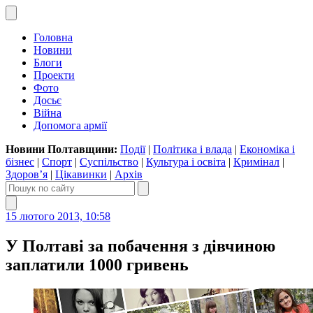
Головна
Новини
Блоги
Проекти
Фото
Досьє
Війна
Допомога армії
Новини Полтавщини:
Події
|
Політика і влада
|
Економіка і
бізнес
|
Спорт
|
Суспільство
|
Культура і освіта
|
Кримінал
|
Здоров’я
|
Цікавинки
|
Архів
15 лютого 2013, 10:58
У Полтаві за побачення з дівчиною
заплатили 1000 гривень