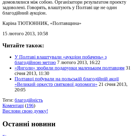
домовлялися між собою. Організатори результатом проекту
задоволені. Говорять, влаштують у Полтаві ще не один
благодійний аукціон.
Каріна ТЮТЮННИК
, «Полтавщина»
15 лютого 2013, 10:58
Читайте також:
У Полтаві влаштували «аукціон побачень» з
благодійною метою
7 лютого 2013, 16:22
«Янголи» зробили подарунки маленьким полтавцям
31
січня 2013, 11:30
Полтавці побували на польській благодійній акції
«Великий оркестр святкової допомоги»
21 січня 2013,
20:05
Теги:
благодійність
Коментарі
(
196
)
Вислови свою думку!
Останні новини