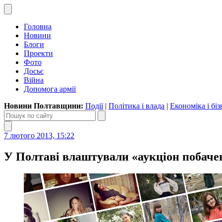
Головна
Новини
Блоги
Проекти
Фото
Досьє
Війна
Допомога армії
Новини Полтавщини:
Події
|
Політика і влада
|
Економіка і біз
7 лютого 2013, 15:22
У Полтаві влаштували «аукціон побаче