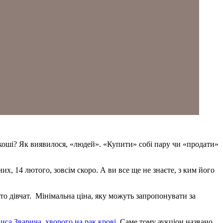
коші? Як виявилося, «людей». «Купити» собі пару чи «продати»
их, 14 лютого, зовсім скоро. А ви все ще не знаєте, з ким його
то дівчат. Мінімальна ціна, яку можуть запропонувати за
иса Зварича, хворого на рак крові
. Саме тому аукціон названо