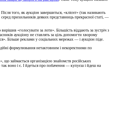
Після того, як аукціон завершиться, «клієнт» (так називають
і, серед прихильників деяких представниць прекрасної статі, —
ирішив «голосувати за лоти». Більшість віддають за зустріч з
асників аукціону не ставлять за ціль допомогти хворому
я». Більше реклами у соціальних мережах — і аукціон піде.
подібні формулювання нетактовним і некоректними по
а», що займається організацією знайомств російських
так воно і є. І йдеться про побачення — купуєш і йдеш на