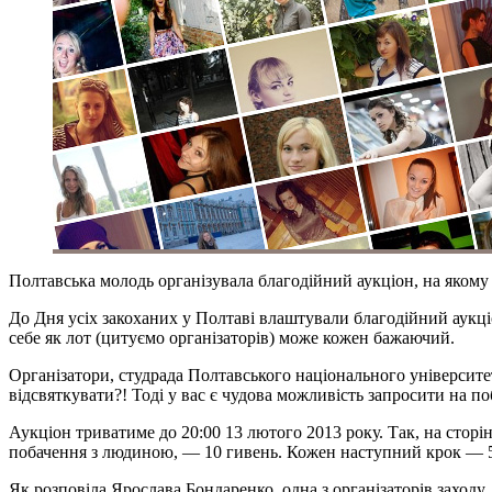
Полтавська молодь організувала благодійний аукціон, на яко
До Дня усіх закоханих у Полтаві влаштували благодійний аукц
себе як лот (цитуємо організаторів) може кожен бажаючий.
Організатори, студрада Полтавського національного університету
відсвяткувати?! Тоді у вас є чудова можливість запросити на п
Аукціон триватиме до 20:00 13 лютого 2013 року. Так, на сторі
побачення з людиною, — 10 гивень. Кожен наступний крок — 5
Як розповіла Ярослава Бондаренко, одна з організаторів заходу,