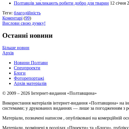
Полтавців закликають робити добро для тварин
12 січня 
Теги:
благодійність
Коментарі
(
99
)
Вислови свою думку!
Останні новини
Більше новин
Архів
Новини Полтави
Спецпроекти
Блоги
Фоторепортажі
Архів матеріалів
© 2009 – 2026 Інтернет-видання «Полтавщина»
Використання матеріалів інтернет-видання «Полтавщина» на ін
системами; у друкованих виданнях — лише за погодженням з р
Матеріали, позначені написом
, опубліковані на комерційній ос
Матеріали, розміщені в розділах «Проекти» та «Блоги», публікую