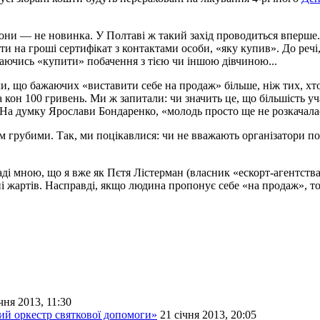
они — не новинка. У Полтаві ж такий захід проводиться вперше. 
яти на гроші сертифікат з контактами особи, «яку купив». До реч
агаючись «купити» побачення з тією чи іншою дівчиною...
 що бажаючих «виставити себе на продаж» більше, ніж тих, хто в
 кон 100 гривень. Ми ж запитали: чи значить це, що більшість уч
На думку Ярослави Бондаренко, «молодь просто ще не розкачалас
ам грубими. Так, ми поцікавлися: чи не вважають організатори 
аді мною, що я вже як Пєтя Лістерман (власник «ескорт-агентств
і жартів. Насправді, якщо людина пропонує себе «на продаж», то 
чня 2013, 11:30
кий оркестр святкової допомоги»
21 січня 2013, 20:05