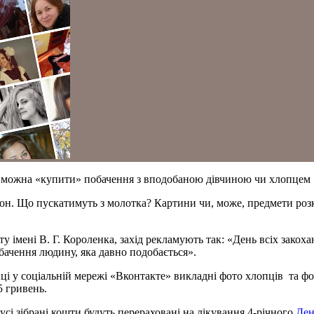
му можна «купити» побачення з вподобаною дівчиною чи хлопцем
іон. Що пускатимуть з молотка? Картини чи, може, предмети роз
 імені В. Г. Короленка, захід рекламують так: «День всіх закохан
обачення людину, яка давно подобається».
нці у соціальній мережі «Вконтакте» викладні фото хлопців та фо
 гривень.
 усі зібрані кошти будуть перераховані на лікування 4-річного
Ден