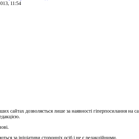
2013, 11:54
ших сайтах дозволяється лише за наявності гіперпосилання на с
едакцією.
нові.
ться за ініціативи сторонніх осіб і не є редакційними.