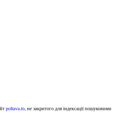
айт
poltava.to
, не закритого для індексації пошуковими