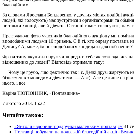
благодійним.
За словами Ярослави Бондаренко, у других містах подібні аукці
людей, які голосують) має зустрітися з організаторами та обмін
не тільки хлопці, але й дівчата. Останні також голосують, нам
Преглядаючи фото учасників благодійного аукціону ми помітили,
вподобаними людьми 10 гривень. Є й ті, хто одразу поставив на
Денису? А, може, їм не сподобалися кандидати для побачення? 
Фрази типу «купити пару» чи «продати себе як лот» здалися н
відношенню до людей? Відповідь отримали таку:
— Чому це грубо, ящо фактично так і є. Деякі друзі жартують н
бізнесменів з молодими дівчатами. — Авт). Але це лише на рівн
нього, і все.
Каріна ТЮТЮННИК
, «Полтавщина»
7 лютого 2013, 15:22
Читайте також:
«Янголи» зробили подарунки маленьким полтавцям
31 сі
Полтавці побували на польській благодійній акції «Вели