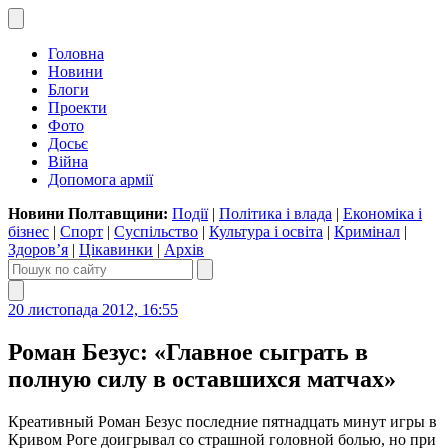
Головна
Новини
Блоги
Проекти
Фото
Досьє
Війна
Допомога армії
Новини Полтавщини:
Події
|
Політика і влада
|
Економіка і
бізнес
|
Спорт
|
Суспільство
|
Культура і освіта
|
Кримінал
|
Здоров’я
|
Цікавинки
|
Архів
20 листопада 2012, 16:55
Роман Безус: «Главное сыграть в
полную силу в оставшихся матчах»
Креативный Роман Безус последние пятнадцать минут игры в
Кривом Роге доигрывал со страшной головной болью, но при