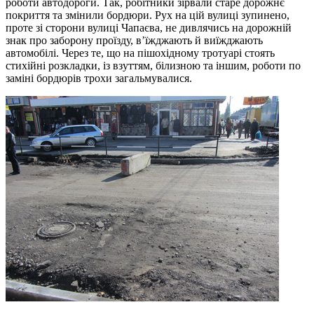
роботи автодороги. Так, робітники зірвали старе дорожнє
покриття та змінили бордюри. Рух на цій вулиці зупинено,
проте зі сторони вулиці Чапаєва, не дивлячись на дорожній
знак про заборону проїзду, в’їжджають й виїжджають
автомобілі. Через те, що на пішохідному тротуарі стоять
стихійні розкладки, із взуттям, білизною та іншим, роботи по
заміні бордюрів трохи загальмувалися.