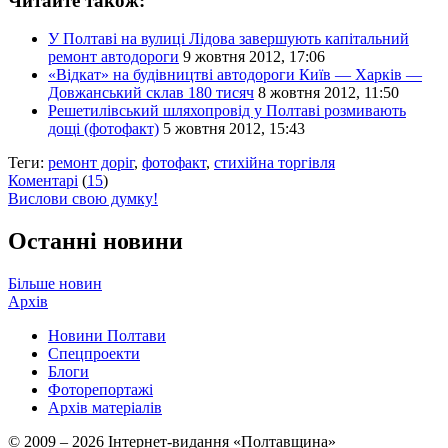
Читайте також:
У Полтаві на вулиці Лідова завершують капітальний
ремонт автодороги
9 жовтня 2012, 17:06
«Відкат» на будівництві автодороги Київ — Харків —
Довжанський склав 180 тисяч
8 жовтня 2012, 11:50
Решетилівський шляхопровід у Полтаві розмивають
дощі (фотофакт)
5 жовтня 2012, 15:43
Теги:
ремонт доріг
,
фотофакт
,
стихійна торгівля
Коментарі
(
15
)
Вислови свою думку!
Останні новини
Більше новин
Архів
Новини Полтави
Спецпроекти
Блоги
Фоторепортажі
Архів матеріалів
© 2009 – 2026 Інтернет-видання «Полтавщина»