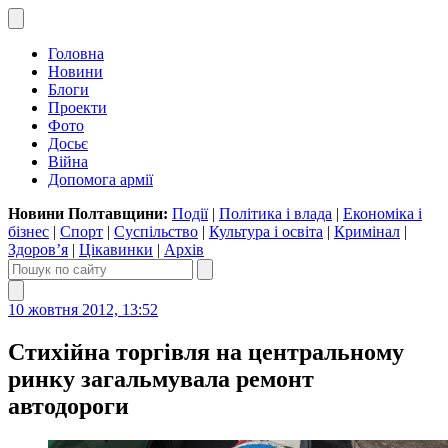
Головна
Новини
Блоги
Проекти
Фото
Досьє
Війна
Допомога армії
Новини Полтавщини:
Події
|
Політика і влада
|
Економіка і
бізнес
|
Спорт
|
Суспільство
|
Культура і освіта
|
Кримінал
|
Здоров’я
|
Цікавинки
|
Архів
10 жовтня 2012, 13:52
Стихійна торгівля на центральному
ринку загальмувала ремонт
автодороги