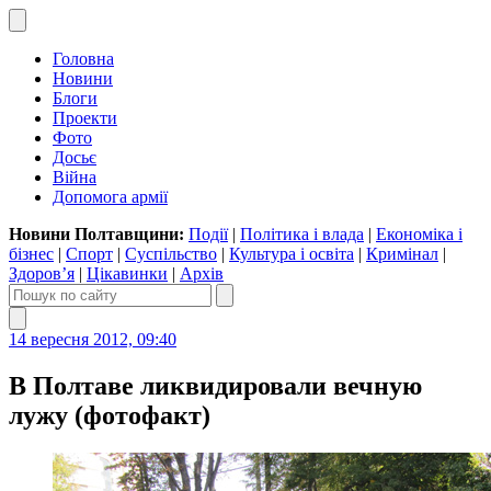
Головна
Новини
Блоги
Проекти
Фото
Досьє
Війна
Допомога армії
Новини Полтавщини:
Події
|
Політика і влада
|
Економіка і
бізнес
|
Спорт
|
Суспільство
|
Культура і освіта
|
Кримінал
|
Здоров’я
|
Цікавинки
|
Архів
14 вересня 2012, 09:40
В Полтаве ликвидировали вечную
лужу (фотофакт)