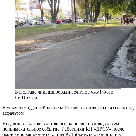
В Полтаве ликвидировали вечную лужу | Фото:
Ян Пругло
Вечная лужа, достойная пера Гоголя, наконец-то оказалась под
асфальтом
Недавно в Полтаве состоялось на первый взгляд совсем
непримечательное событие. Работники КП «ДРСУ» после
окончания капремонта улицы К.Либкнехта отклонились