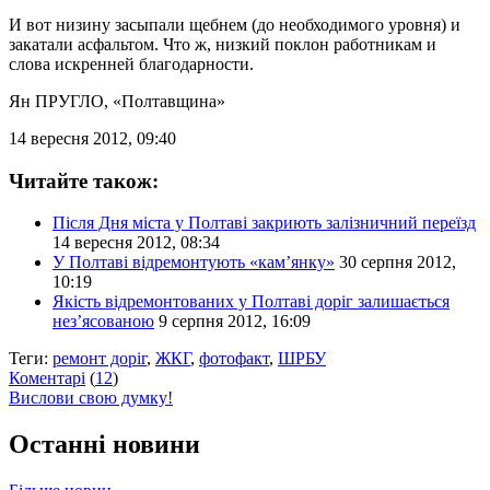
И вот низину засыпали щебнем (до необходимого уровня) и
закатали асфальтом. Что ж, низкий поклон работникам и
слова искренней благодарности.
Ян ПРУГЛО
, «Полтавщина»
14 вересня 2012, 09:40
Читайте також:
Після Дня міста у Полтаві закриють залізничний переїзд
14 вересня 2012, 08:34
У Полтаві відремонтують «кам’янку»
30 серпня 2012,
10:19
Якість відремонтованих у Полтаві доріг залишається
нез’ясованою
9 серпня 2012, 16:09
Теги:
ремонт доріг
,
ЖКГ
,
фотофакт
,
ШРБУ
Коментарі
(
12
)
Вислови свою думку!
Останні новини