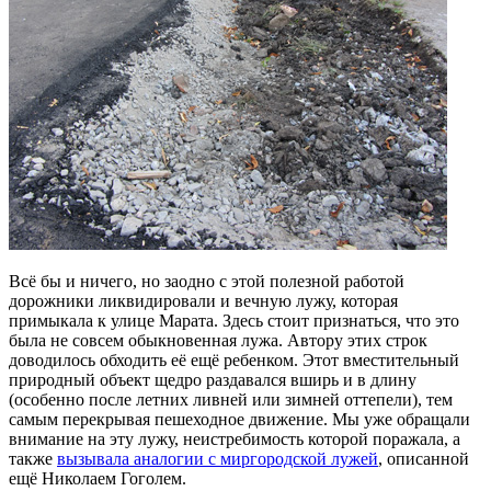
Всё бы и ничего, но заодно с этой полезной работой
дорожники ликвидировали и вечную лужу, которая
примыкала к улице Марата. Здесь стоит признаться, что это
была не совсем обыкновенная лужа. Автору этих строк
доводилось обходить её ещё ребенком. Этот вместительный
природный объект щедро раздавался вширь и в длину
(особенно после летних ливней или зимней оттепели), тем
самым перекрывая пешеходное движение. Мы уже обращали
внимание на эту лужу, неистребимость которой поражала, а
также
вызывала аналогии с миргородской лужей
, описанной
ещё Николаем Гоголем.