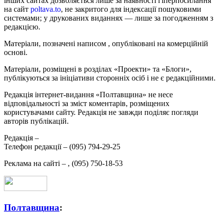
інших сайтах дозволяється лише за наявності гіперпосилання
на сайт
poltava.to
, не закритого для індексації пошуковими
системами; у друкованих виданнях — лише за погодженням з
редакцією.
Матеріали, позначені написом
, опубліковані на комерційній
основі.
Матеріали, розміщені в розділах «Проекти» та «Блоги»,
публікуються за ініціативи сторонніх осіб і не є редакційними.
Редакція інтернет-видання «Полтавщина» не несе
відповідальності за зміст коментарів, розміщених
користувачами сайту. Редакція не завжди поділяє погляди
авторів публікацій.
Редакція –
Телефон редакції –
(095) 794-29-25
Реклама на сайті –
,
(095) 750-18-53
Полтавщина
: