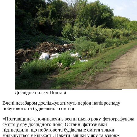
Дослідне поле у Полтаві
Вчені незабаром досліджуватимуть період напіврозпаду
побутового та будівельного сміття
«Полтавщина», починаючи з весни цього року, фотографувала
сміття у яру дослідного поля. Останні фотознімки
підтвердили, що побутове та будівельне сміття тільки
збільшується у кількості. Пакети, мішки у яру та вздовж