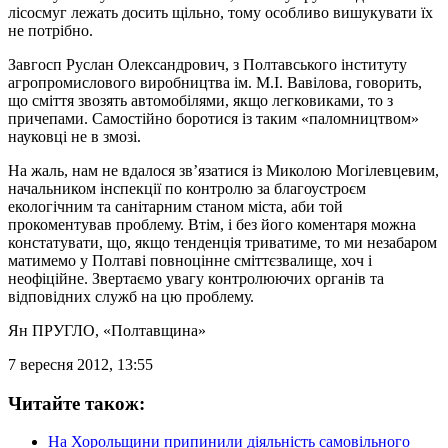
лісосмуг лежать досить щільно, тому особливо вишукувати їх
не потрібно.
Завгосп Руслан Олександрович, з Полтавського інституту
агропромислового виробництва ім. М.І. Вавілова, говорить,
що сміття звозять автомобілями, якщо легковиками, то з
причепами. Самостійно боротися із таким «паломництвом»
науковці не в змозі.
На жаль, нам не вдалося зв’язатися із Миколою Могілевцевим,
начальником інспекції по контролю за благоустроєм
екологічним та санітарним станом міста, аби той
прокоментував проблему. Втім, і без його коментаря можна
констатувати, що, якщо тенденція триватиме, то ми незабаром
матимемо у Полтаві повноцінне сміттєзвалище, хоч і
неофіційне. Звертаємо увагу контролюючих органів та
відповідних служб на цю проблему.
Ян ПРУГЛО
, «Полтавщина»
7 вересня 2012, 13:55
Читайте також:
На Хорольщини припинили діяльність самовільного