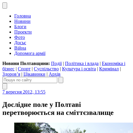
Головна
Новини
Блоги
Проекти
Фото
Досьє
Війна
Допомога армії
Новини Полтавщини:
Події
|
Політика і влада
|
Економіка і
бізнес
|
Спорт
|
Суспільство
|
Культура і освіта
|
Кримінал
|
Здоров’я
|
Цікавинки
|
Архів
7 вересня 2012, 13:55
Дослідне поле у Полтаві
перетворюється на сміттєзвалище