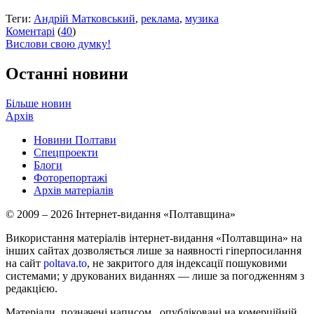
Теги:
Андрій Матковський
,
реклама
,
музика
Коментарі
(
40
)
Вислови свою думку!
Останні новини
Більше новин
Архів
Новини Полтави
Спецпроекти
Блоги
Фоторепортажі
Архів матеріалів
© 2009 – 2026 Інтернет-видання «Полтавщина»
Використання матеріалів інтернет-видання «Полтавщина» на
інших сайтах дозволяється лише за наявності гіперпосилання
на сайт
poltava.to
, не закритого для індексації пошуковими
системами; у друкованих виданнях — лише за погодженням з
редакцією.
Матеріали, позначені написом
, опубліковані на комерційній