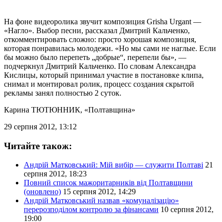
На фоне видеоролика звучит композиция Grisha Urgant —
«Нагло». Выбор песни, рассказал Дмитрий Кальченко,
откомментировать сложно: просто хорошая композиция,
которая понравилась молодежи. «Но мы сами не наглые. Если
бы можно было перепеть „добрые“, перепели бы», —
подчеркнул Дмитрий Кальченко. По словам Александра
Кислицы, который принимал участие в постановке клипа,
снимал и монтировал ролик, процесс создания скрытой
рекламы занял полностью 2 суток.
Карина ТЮТЮННИК
, «Полтавщина»
29 серпня 2012, 13:12
Читайте також:
Андрій Матковський: Мій вибір — служити Полтаві
21
серпня 2012, 18:23
Повний список мажоритарників від Полтавщини
(оновлено)
15 серпня 2012, 14:29
Андрій Матковський назвав «комуналізацію»
перерозподілом контролю за фінансами
10 серпня 2012,
19:00