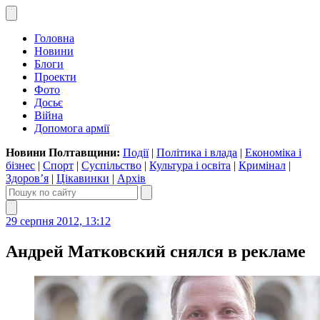
Головна
Новини
Блоги
Проекти
Фото
Досьє
Війна
Допомога армії
Новини Полтавщини:
Події
|
Політика і влада
|
Економіка і
бізнес
|
Спорт
|
Суспільство
|
Культура і освіта
|
Кримінал
|
Здоров’я
|
Цікавинки
|
Архів
29 серпня 2012, 13:12
Андрей Матковский снялся в рекламе