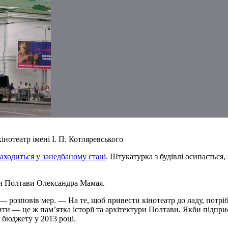
нотеатр імені І. П. Котляревського
аходиться у занедбаному стані
. Штукатурка з будівлі осипаєтьс
ови Полтави Олександра Мамая.
 — розповів мер. — На те, щоб привести кінотеатр до ладу, потрі
ити — це ж пам’ятка історії та архітектури Полтави. Якби підп
о бюджету у 2013 році.