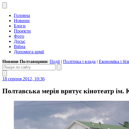
Головна
Новини
Блоги
Проекти
Фото
Досьє
Війна
Допомога армії
Новини Полтавщини:
Події
|
Політика і влада
|
Економіка і біз
18 серпня 2012, 10:36
Полтавська мерія врятує кінотеатр ім. 