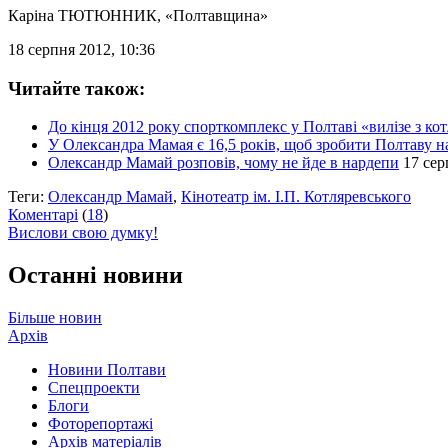
Каріна ТЮТЮННИК
, «Полтавщина»
18 серпня 2012, 10:36
Читайте також:
До кінця 2012 року спорткомплекс у Полтаві «вилізе з ко
У Олександра Мамая є 16,5 років, щоб зробити Полтаву 
Олександр Мамай розповів, чому не йде в нардепи
17 сер
Теги:
Олександр Мамай
,
Кінотеатр ім. І.П. Котляревського
Коментарі
(
18
)
Вислови свою думку!
Останні новини
Більше новин
Архів
Новини Полтави
Спецпроекти
Блоги
Фоторепортажі
Архів матеріалів