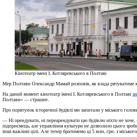
Кінотеатр імені І. Котляревського в Полтаві
Мер Полтави Олександр Мамай розповів, як влада рятуватиме кі
На даний момент кінотеатр імені І. Котляревського в Полтаві
зн
Полтави» — страшне.
Про порятунок історичної будівлі ми запитали у міського гол
— Ні орендувати, ні переарендувати цю будівлю ніхто не хоче,
підприємець, але управління культури не дозволило цього зроб
інші важливі цілі. Але тепер братимемо ці 5 млн. грн. з міськог