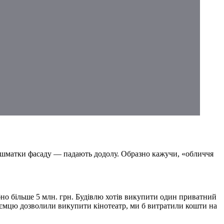
я, шматки фасаду — падають додолу. Образно кажучи, «обличчя
бно більше 5 млн. грн. Будівлю хотів викупити один приватний
риємцю дозволили викупити кінотеатр, ми б витратили кошти на