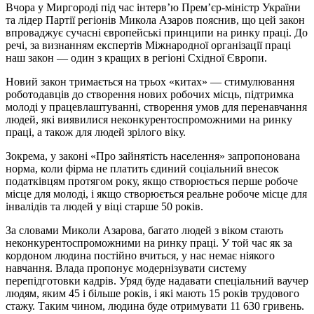
Вчора у Миргороді під час інтерв’ю Прем’єр-міністр України
та лідер Партії регіонів Микола Азаров пояснив, що цей закон
впроваджує сучасні європейські принципи на ринку праці. До
речі, за визнанням експертів Міжнародної організації праці
наш закон — один з кращих в регіоні Східної Європи.
Новий закон тримається на трьох «китах» — стимулювання
роботодавців до створення нових робочих місць, підтримка
молоді у працевлаштуванні, створення умов для перенавчання
людей, які виявилися неконкурентоспроможними на ринку
праці, а також для людей зрілого віку.
Зокрема, у законі «Про зайнятість населення» запропонована
норма, коли фірма не платить єдиний соціальний внесок
податківцям протягом року, якщо створюється перше робоче
місце для молоді, і якщо створюється реальне робоче місце для
інвалідів та людей у віці старше 50 років.
За словами Миколи Азарова, багато людей з віком стають
неконкурентоспроможними на ринку праці. У той час як за
кордоном людина постійно вчиться, у нас немає ніякого
навчання. Влада пропонує модернізувати систему
перепідготовки кадрів. Уряд буде надавати спеціальний ваучер
людям, яким 45 і більше років, і які мають 15 років трудового
стажу. Таким чином, людина буде отримувати 11 630 гривень.