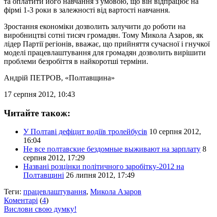
та оплатити його навчання з умовою, що він відпрацює на
фірмі 1-3 роки в залежності від вартості навчання.
Зростання економіки дозволить залучити до роботи на
виробництві сотні тисяч громадян. Тому Микола Азаров, як
лідер Партії регіонів, вважає, що прийняття сучасної і гнучкої
моделі працевлаштування для громадян дозволить вирішити
проблеми безробіття в найкоротші терміни.
Андрій ПЕТРОВ
, «Полтавщина»
17 серпня 2012, 10:43
Читайте також:
У Полтаві дефіцит водіїв тролейбусів
10 серпня 2012,
16:04
Не все полтавские бездомные выживают на зарплату
8
серпня 2012, 17:29
Названі розцінки політичного заробітку-2012 на
Полтавщині
26 липня 2012, 17:49
Теги:
працевлаштування
,
Микола Азаров
Коментарі
(
4
)
Вислови свою думку!