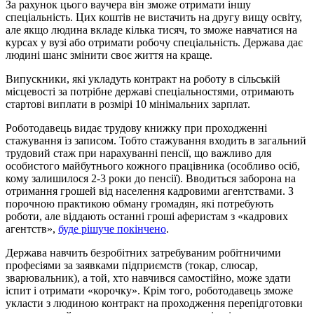
За рахунок цього ваучера він зможе отримати іншу
спеціальність. Цих коштів не вистачить на другу вищу освіту,
але якщо людина вкладе кілька тисяч, то зможе навчатися на
курсах у вузі або отримати робочу спеціальність. Держава дає
людині шанс змінити своє життя на краще.
Випускники, які укладуть контракт на роботу в сільській
місцевості за потрібне державі спеціальностями, отримають
стартові виплати в розмірі 10 мінімальних зарплат.
Роботодавець видає трудову книжку при проходженні
стажування із записом. Тобто стажування входить в загальний
трудовий стаж при нарахуванні пенсії, що важливо для
особистого майбутнього кожного працівника (особливо осіб,
кому залишилося 2-3 роки до пенсії). Вводиться заборона на
отримання грошей від населення кадровими агентствами. З
порочною практикою обману громадян, які потребують
роботи, але віддають останні гроші аферистам з «кадрових
агентств»,
буде рішуче покінчено
.
Держава навчить безробітних затребуваним робітничими
професіями за заявками підприємств (токар, слюсар,
зварювальник), а той, хто навчився самостійно, може здати
іспит і отримати «корочку». Крім того, роботодавець зможе
укласти з людиною контракт на проходження перепідготовки