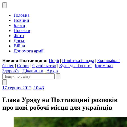
Головна
Новини
Блоги
Проекти
Фото
Досьє
Війна
Допомога армії
Новини Полтавщини:
Події
|
Політика і влада
|
Економіка і
бізнес
|
Спорт
|
Суспільство
|
Культура і освіта
|
Кримінал
|
Здоров’я
|
Цікавинки
|
Архів
17 серпня 2012, 10:43
Глава Уряду на Полтавщині розповів
про нові робочі місця для українців