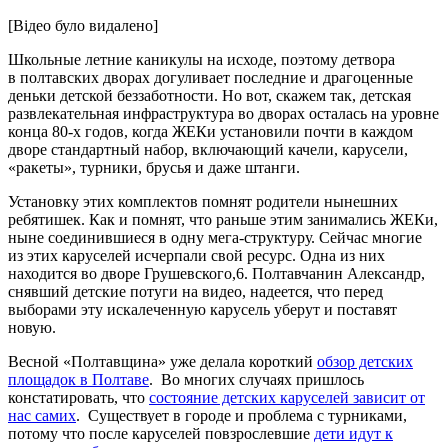
[Відео було видалено]
Школьные летние каникулы на исходе, поэтому детвора
в полтавских дворах догуливает последние и драгоценные
деньки детской беззаботности. Но вот, скажем так, детская
развлекательная инфраструктура во дворах осталась на уровне
конца 80-х годов, когда ЖЕКи установили почти в каждом
дворе стандартный набор, включающий качели, карусели,
«ракеты», турники, брусья и даже штанги.
Установку этих комплектов помнят родители нынешних
ребятишек. Как и помнят, что раньше этим занимались ЖЕКи,
ныне соединившиеся в одну мега-структуру. Сейчас многие
из этих каруселей исчерпали свой ресурс. Одна из них
находится во дворе Грушевского,6. Полтавчанин Александр,
снявший детские потуги на видео, надеется, что перед
выборами эту искалеченную карусель уберут и поставят
новую.
Весной «Полтавщина» уже делала короткий
обзор детских
площадок в Полтаве
. Во многих случаях пришлось
констатировать, что
состояние детских каруселей зависит от
нас самих
. Существует в городе и проблема с турниками,
потому что после каруселей повзрослевшие
дети идут к