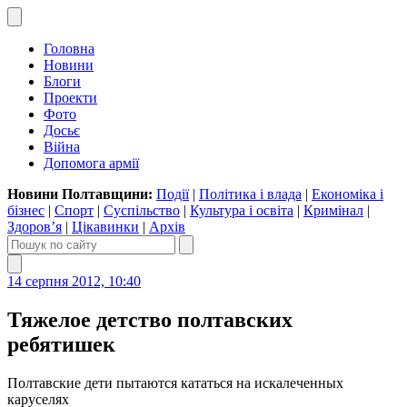
Головна
Новини
Блоги
Проекти
Фото
Досьє
Війна
Допомога армії
Новини Полтавщини:
Події
|
Політика і влада
|
Економіка і
бізнес
|
Спорт
|
Суспільство
|
Культура і освіта
|
Кримінал
|
Здоров’я
|
Цікавинки
|
Архів
14 серпня 2012, 10:40
Тяжелое детство полтавских
ребятишек
Полтавские дети пытаются кататься на искалеченных
каруселях