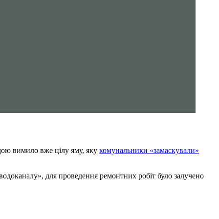
дою вимило вже цілу яму, яку
комунальники «замаскували»
аводоканалу», для проведення ремонтних робіт було залучено