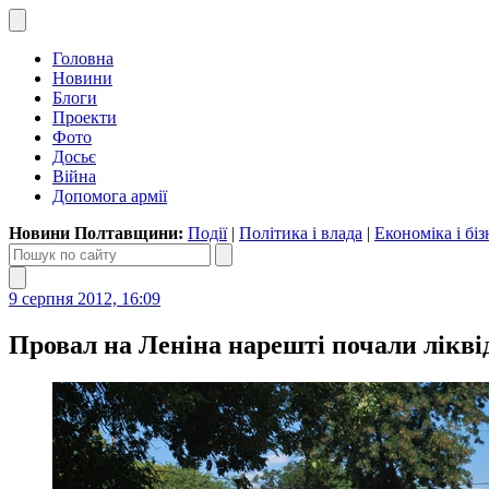
Головна
Новини
Блоги
Проекти
Фото
Досьє
Війна
Допомога армії
Новини Полтавщини:
Події
|
Політика і влада
|
Економіка і біз
9 серпня 2012, 16:09
Провал на Леніна нарешті почали лікві