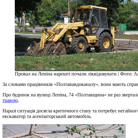
Провал на Леніна нарешті почали ліквідовувати | Фото:
За словами працівників «Полтававдоканалу», вони мають спра
Про будинок на вулиці Леніна, 74 «Полтавщина» не раз звертала
травою
.
Наразі ситуація досягла критичного стану та потребує негайно
екскаватор та асенізаторський автомобіль.