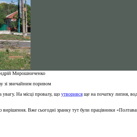
 Андрій Мирошниченко
ву зі звичайним поривом
 увагу. На місці провалу, що
утворився
ще на початку липня, во
го вирішення. Вже сьогодні зранку тут були працівники «Полтав