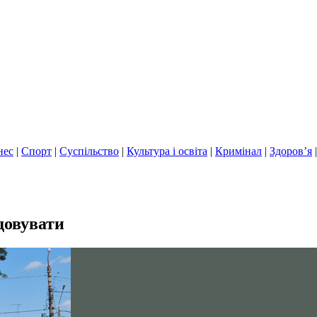
нес
|
Спорт
|
Суспільство
|
Культура і освіта
|
Кримінал
|
Здоров’я
довувати