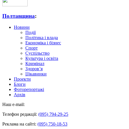
Полтавщина
:
Новини
Події
Політика і влада
Економіка і бізнес
Спорт
Суспільство
Культура і освіта
Кримінал
Здоров’я
Цікавинки
Проекти
Блоги
Фоторепортажі
Архів
Наш e-mail:
Телефон редакції:
(095) 794-29-25
Реклама на сайті:
(095) 750-18-53