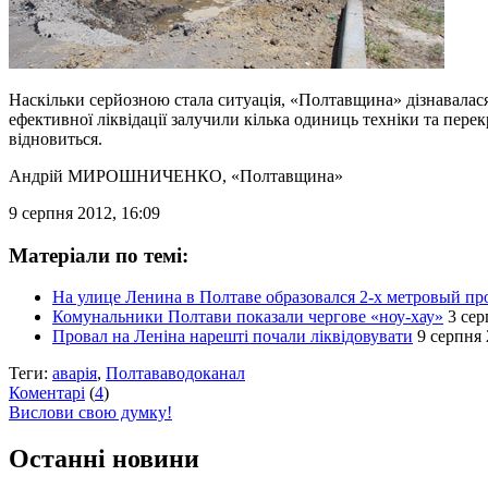
Наскільки серйозною стала ситуація, «Полтавщина» дізнавалася
ефективної ліквідації залучили кілька одиниць техніки та пер
відновиться.
Андрій МИРОШНИЧЕНКО
, «Полтавщина»
9 серпня 2012, 16:09
Матеріали по темі:
На улице Ленина в Полтаве образовался 2-х метровый пр
Комунальники Полтави показали чергове «ноу-хау»
3 сер
Провал на Леніна нарешті почали ліквідовувати
9 серпня 
Теги:
аварія
,
Полтававодоканал
Коментарі
(
4
)
Вислови свою думку!
Останні новини