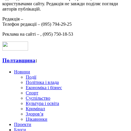
користувачами сайту. Редакція не завжди поділяє погляди
авторів публікацій.
Редакція –
Телефон редакції –
(095) 794-29-25
Реклама на сайті –
,
(095) 750-18-53
Полтавщина
:
Новини
Події
Політика і влада
Економіка і бізнес
Спорт
Суспільство
Культура і освіта
Кримінал
Здоров’я
Цікавинки
Проекти
Блоги