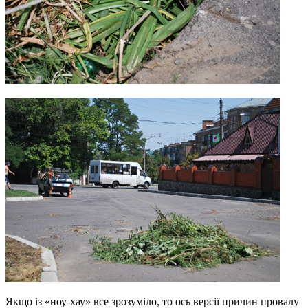
Якщо із «ноу-хау» все зрозуміло, то ось версії причин провалу