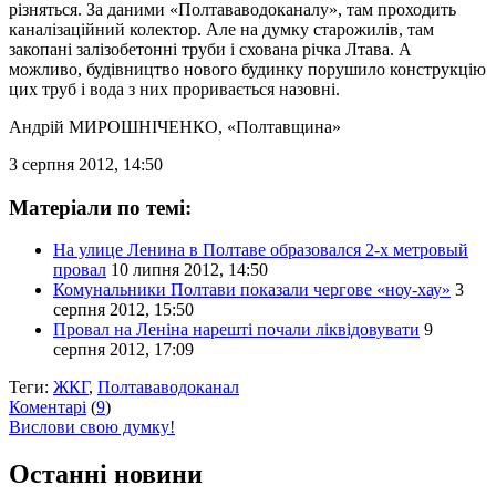
різняться. За даними «Полтававодоканалу», там проходить
каналізаційний колектор. Але на думку старожилів, там
закопані залізобетонні труби і схована річка Лтава. А
можливо, будівництво нового будинку порушило конструкцію
цих труб і вода з них проривається назовні.
Андрій МИРОШНІЧЕНКО
, «Полтавщина»
3 серпня 2012, 14:50
Матеріали по темі:
На улице Ленина в Полтаве образовался 2-х метровый
провал
10 липня 2012, 14:50
Комунальники Полтави показали чергове «ноу-хау»
3
серпня 2012, 15:50
Провал на Леніна нарешті почали ліквідовувати
9
серпня 2012, 17:09
Теги:
ЖКГ
,
Полтававодоканал
Коментарі
(
9
)
Вислови свою думку!
Останні новини