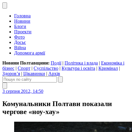
Головна
Новини
Блоги
Проекти
Фото
Досьє
Війна
Допомога армії
Новини Полтавщини:
Події
|
Політика і влада
|
Економіка і
бізнес
|
Спорт
|
Суспільство
|
Культура і освіта
|
Кримінал
|
Здоров’я
|
Цікавинки
|
Архів
3 серпня 2012, 14:50
Комунальники Полтави показали
чергове «ноу-хау»