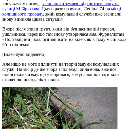
«ноу-хау» у вигляді
засипаного землею відкритого люку на
вулиці М.Бірюзова
. Цього разу на вулиці Леніна, 74
на місці
колишнього провалу
, який комунальні служби вже засипали,
знову виникла цікава ситуація.
Вчора після зливи ґрунт, яким він був засипаний провал,
ущільнився, через що там знову утворилася яма. Журналістам
«Полтавщини» вдалося записати на відео, як в тому місці вода
б’є з під землі.
[Відео було видалено]
Але ніщо не мого вплинути на творчі задуми комунальних
служб. На місці де ще вчора з під землі била вода, вже все
повисихало, а яму, що утворилася, комунальники засипали
скошеною неподалік травою.