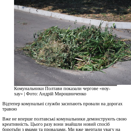
Комунальники Полтави показали чергове «ноу-
хау» | Фото: Андрій Мирошниченко
Відтепер комунальні служби засипають провали на дорогах
травою
Вже не вперше полтавські комунальники демонструють свою
креативність. Цього разу вони знайшли новий спосіб
боротьби з ямами та провалами. Ми вже звертали увагу на