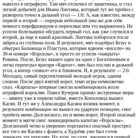
навесил в штрафную. Там мяч отскочил от защитника, и стал
легкой добычей для Ивана Лиетавы, который тут же пробил с
разворота точно в дальний угол — 1:0. А, как известно, между
первой и второй — перерыв небольшой (мы же для себя
немного перефразируем и переосмыслим это выражение). Не
успели болельщики обсудить первый гол, как уже случился и
второй, да еще и какой красивый. Лиетава поборолся после
заброса из глубины поля. В результате, мяч подобрал Безус и
обыграл Балажица и Пластуна, которые вдвоем «висели» на
39-м номере «Ворсклы», и просто не успели «накрыть»
Романа. После, Безус вышел один на один с Богатиновым и
легко переиграл вратаря «Карпат», мяч был послан в дальний
угол, а кипер «ловил» его в ближнем. И, в результате — 2:0.
Молодец, самый перспективный молодой игрок, одним
словом. После двух взятий ворот, темп игры немножечко
спал. «Карпаты» впервые смогли комбинировать возле
штрафной ворсклян. Павел Кучеров принял экстренные меры
— замену уже в первом тайме, вместо Кополовца вышел
Касян. И тут же у Александра Касяна возник момент, в
результате комбинации он вышел на ударную позицию, смог
пробить мимо Долганского, но и мимо ворот. Второй опасный
момент в матче смог ликвидировать капитан «Ворсклы».
Долганский четко и уверенно перехватил опасный прострел
все того же Касяна с фланга, а Худобяк уже был готов
замыкать эту передачу. На этом, по сути, закончился первый