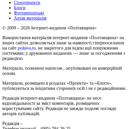
Спецпроекти
Блоги
Фоторепортажі
Архів матеріалів
© 2009 – 2026 Інтернет-видання «Полтавщина»
Використання матеріалів інтернет-видання «Полтавщина» на
інших сайтах дозволяється лише за наявності гіперпосилання
на сайт
poltava.to
, не закритого для індексації пошуковими
системами; у друкованих виданнях — лише за погодженням з
редакцією.
Матеріали, позначені написом
, опубліковані на комерційній
основі.
Матеріали, розміщені в розділах «Проекти» та «Блоги»,
публікуються за ініціативи сторонніх осіб і не є редакційними.
Редакція інтернет-видання «Полтавщина» не несе
відповідальності за зміст коментарів, розміщених
користувачами сайту. Редакція не завжди поділяє погляди
авторів публікацій.
Редакція –
Телефон редакції –
(095) 794-29-25