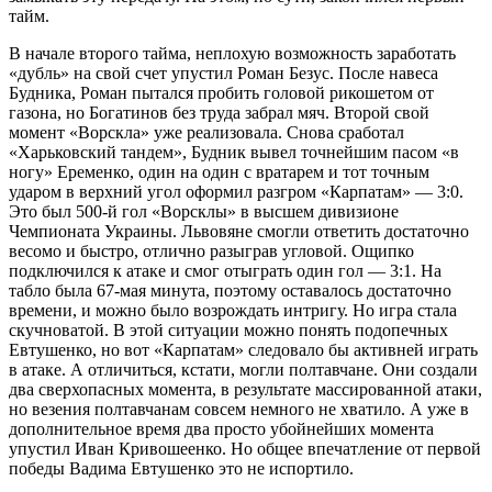
тайм.
В начале второго тайма, неплохую возможность заработать
«дубль» на свой счет упустил Роман Безус. После навеса
Будника, Роман пытался пробить головой рикошетом от
газона, но Богатинов без труда забрал мяч. Второй свой
момент «Ворскла» уже реализовала. Снова сработал
«Харьковский тандем», Будник вывел точнейшим пасом «в
ногу» Еременко, один на один с вратарем и тот точным
ударом в верхний угол оформил разгром «Карпатам» — 3:0.
Это был 500-й гол «Ворсклы» в высшем дивизионе
Чемпионата Украины. Львовяне смогли ответить достаточно
весомо и быстро, отлично разыграв угловой. Ощипко
подключился к атаке и смог отыграть один гол — 3:1. На
табло была 67-мая минута, поэтому оставалось достаточно
времени, и можно было возрождать интригу. Но игра стала
скучноватой. В этой ситуации можно понять подопечных
Евтушенко, но вот «Карпатам» следовало бы активней играть
в атаке. А отличиться, кстати, могли полтавчане. Они создали
два сверхопасных момента, в результате массированной атаки,
но везения полтавчанам совсем немного не хватило. А уже в
дополнительное время два просто убойнейших момента
упустил Иван Кривошеенко. Но общее впечатление от первой
победы Вадима Евтушенко это не испортило.