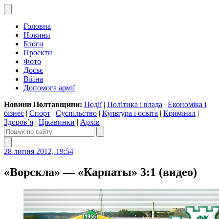
Головна
Новини
Блоги
Проекти
Фото
Досьє
Війна
Допомога армії
Новини Полтавщини:
Події
|
Політика і влада
|
Економіка і
бізнес
|
Спорт
|
Суспільство
|
Культура і освіта
|
Кримінал
|
Здоров’я
|
Цікавинки
|
Архів
28 липня 2012, 19:54
«Ворскла» — «Карпаты» 3:1 (видео)