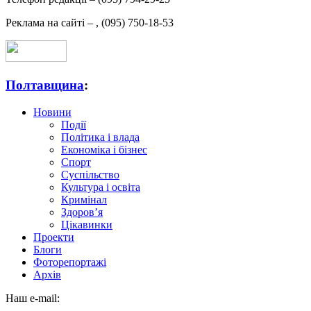
Реклама на сайті –
,
(095) 750-18-53
Полтавщина
:
Новини
Події
Політика і влада
Економіка і бізнес
Спорт
Суспільство
Культура і освіта
Кримінал
Здоров’я
Цікавинки
Проекти
Блоги
Фоторепортажі
Архів
Наш e-mail: