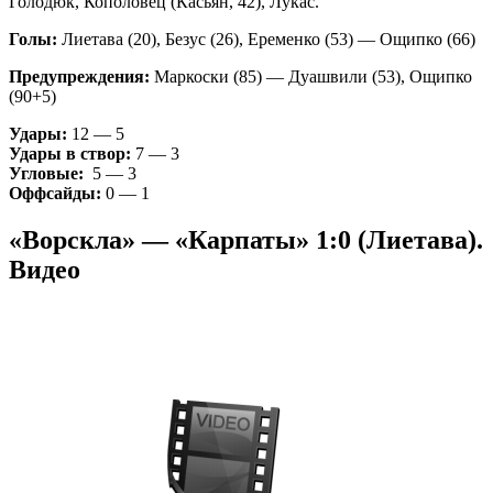
Голодюк, Кополовец (Касьян, 42), Лукас.
Голы:
Лиетава (20), Безус (26), Еременко (53) — Ощипко (66)
Предупреждения:
Маркоски (85) — Дуашвили (53), Ощипко
(90+5)
Удары:
12 — 5
Удары в створ:
7 — 3
Угловые:
5 — 3
Оффсайды:
0 — 1
«Ворскла» — «Карпаты» 1:0 (Лиетава).
Видео