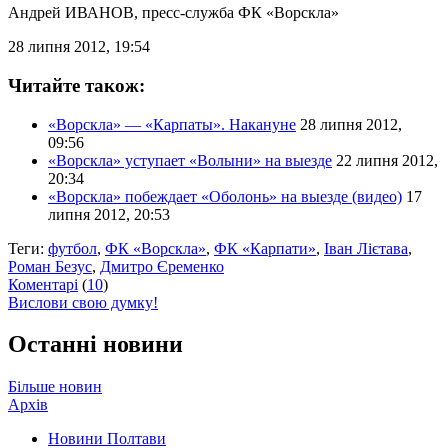
Андрей ИВАНОВ
, пресс-служба ФК «Ворскла»
28 липня 2012, 19:54
Читайте також:
«Ворскла» — «Карпаты». Накануне
28 липня 2012,
09:56
«Ворскла» уступает «Волыни» на выезде
22 липня 2012,
20:34
«Ворскла» побеждает «Оболонь» на выезде (видео)
17
липня 2012, 20:53
Теги:
футбол
,
ФК «Ворскла»
,
ФК «Карпати»
,
Іван Лієтава
,
Роман Безус
,
Дмитро Єременко
Коментарі
(
10
)
Вислови свою думку!
Останні новини
Більше новин
Архів
Новини Полтави