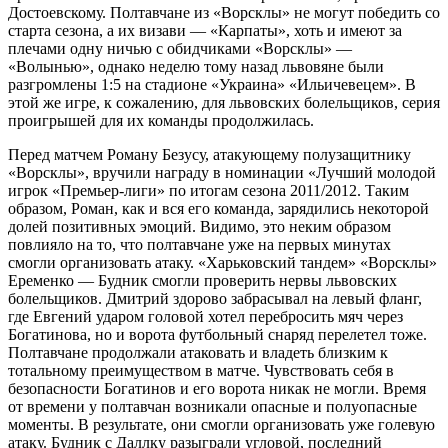
Достоевскому. Полтавчане из «Ворсклы» не могут победить со
старта сезона, а их визави — «Карпаты», хоть и имеют за
плечами одну ничью с обидчиками «Ворсклы» —
«Волынью», однако неделю тому назад львовяне были
разгромлены 1:5 на стадионе «Украина» «Ильичевецем». В
этой же игре, к сожалению, для львовских болельщиков, серия
проигрышей для их команды продолжилась.
Перед матчем Роману Безусу, атакующему полузащитнику
«Ворсклы», вручили награду в номинации «Лучший молодой
игрок «Премьер-лиги» по итогам сезона 2011/2012. Таким
образом, Роман, как и вся его команда, зарядились некоторой
долей позитивных эмоций. Видимо, это неким образом
повлияло на то, что полтавчане уже на первых минутах
смогли организовать атаку. «Харьковский тандем» «Ворсклы»
Еременко — Будник смогли проверить нервы львовских
болельщиков. Дмитрий здорово забрасывал на левый фланг,
где Евгений ударом головой хотел перебросить мяч через
Богатинова, но и ворота футбольный снаряд перелетел тоже.
Полтавчане продолжали атаковать и владеть близким к
тотальному преимуществом в матче. Чувствовать себя в
безопасности Богатинов и его ворота никак не могли. Время
от времени у полтавчан возникали опасные и полуопасные
моменты. В результате, они смогли организовать уже голевую
атаку. Будник с Даллку разыграли угловой, последний