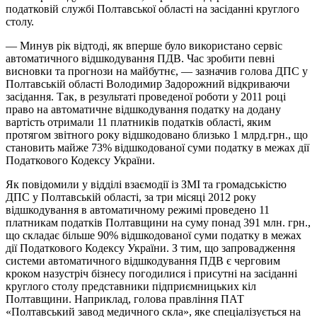
податковій службі Полтавської області на засіданні круглого
столу.
— Минув рік відтоді, як вперше було використано сервіс
автоматичного відшкодування ПДВ. Час зробити певні
висновки та прогнози на майбутнє, — зазначив голова ДПС у
Полтавській області Володимир Задорожний відкриваючи
засідання. Так, в результаті проведеної роботи у 2011 році
право на автоматичне відшкодування податку на додану
вартість отримали 11 платників податків області, яким
протягом звітного року відшкодовано близько 1 млрд.грн., що
становить майже 73% відшкодованої суми податку в межах дії
Податкового Кодексу України.
Як повідомили у відділі взаємодії із ЗМІ та громадськістю
ДПС у Полтавській області, за три місяці 2012 року
відшкодування в автоматичному режимі проведено 11
платникам податків Полтавщини на суму понад 391 млн. грн.,
що складає більше 90% відшкодованої суми податку в межах
дії Податкового Кодексу України. З тим, що запровадження
системи автоматичного відшкодування ПДВ є черговим
кроком назустріч бізнесу погодилися і присутні на засіданні
круглого столу представники підприємницьких кіл
Полтавщини. Наприклад, голова правління ПАТ
«Полтавський завод медичного скла», яке спеціалізується на