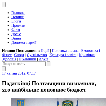
Головна
Новини
Блоги
Проекти
Фото
Досьє
Війна
Допомога армії
Новини Полтавщини:
Події
|
Політика і влада
|
Економіка і
бізнес
|
Спорт
|
Суспільство
|
Культура і освіта
|
Кримінал
|
Здоров’я
|
Цікавинки
|
Архів
17 квітня 2012, 07:17
Податківці Полтавщини визначили,
хто найбільше поповнює бюджет