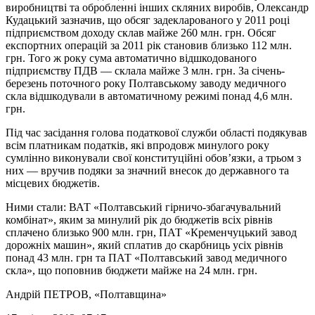
виробництві та обробленні інших скляних виробів, Олександр
Кудацький зазначив, що обсяг задекларованого у 2011 році
підприємством доходу склав майже 260 млн. грн. Обсяг
експортних операцій за 2011 рік становив близько 112 млн.
грн. Того ж року сума автоматично відшкодованого
підприємству ПДВ — склала майже 3 млн. грн. За січень-
березень поточного року Полтавському заводу медичного
скла відшкодували в автоматичному режимі понад 4,6 млн.
грн.
Під час засідання голова податкової служби області подякував
всім платникам податків, які впродовж минулого року
сумлінно виконували свої конституційні обов’язки, а трьом з
них — вручив подяки за значний внесок до державного та
місцевих бюджетів.
Ними стали: ВАТ «Полтавський гірничо-збагачувальний
комбінат», яким за минулий рік до бюджетів всіх рівнів
сплачено близько 900 млн. грн, ПАТ «Кременчуцький завод
дорожніх машин», який сплатив до скарбниць усіх рівнів
понад 43 млн. грн та ПАТ «Полтавський завод медичного
скла», що поповнив бюджети майже на 24 млн. грн.
Андрій ПЕТРОВ
, «Полтавщина»