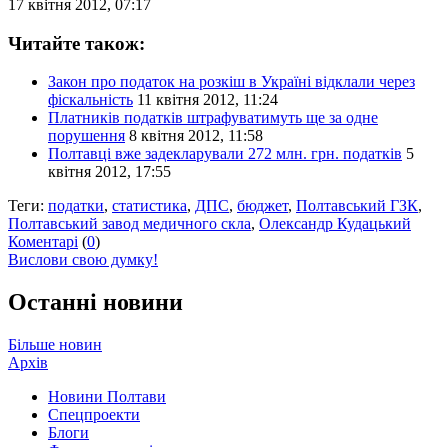
17 квітня 2012, 07:17
Читайте також:
Закон про податок на розкіш в Україні відклали через
фіскальність
11 квітня 2012, 11:24
Платників податків штрафуватимуть ще за одне
порушення
8 квітня 2012, 11:58
Полтавці вже задекларували 272 млн. грн. податків
5
квітня 2012, 17:55
Теги:
податки
,
статистика
,
ДПС
,
бюджет
,
Полтавський ГЗК
,
Полтавський завод медичного скла
,
Олександр Кудацький
Коментарі
(
0
)
Вислови свою думку!
Останні новини
Більше новин
Архів
Новини Полтави
Спецпроекти
Блоги