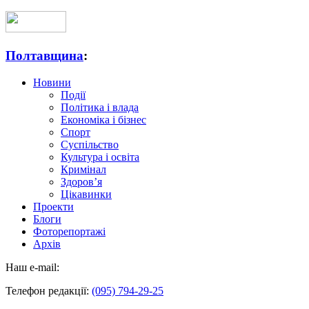
Полтавщина
:
Новини
Події
Політика і влада
Економіка і бізнес
Спорт
Суспільство
Культура і освіта
Кримінал
Здоров’я
Цікавинки
Проекти
Блоги
Фоторепортажі
Архів
Наш e-mail:
Телефон редакції:
(095) 794-29-25