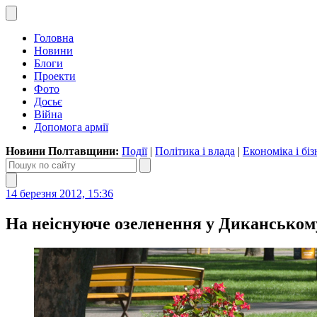
Головна
Новини
Блоги
Проекти
Фото
Досьє
Війна
Допомога армії
Новини Полтавщини:
Події
|
Політика і влада
|
Економіка і біз
14 березня 2012, 15:36
На неіснуюче озеленення у Диканськом