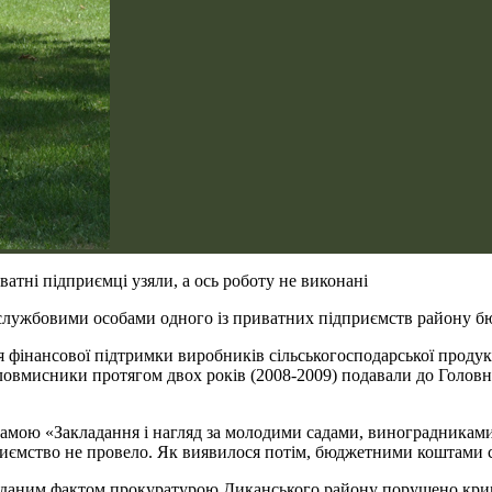
атні підприємці узяли, а ось роботу не виконані
лужбовими особами одного із приватних підприємств району бюд
 фінансової підтримки виробників сільськогосподарської продукц
зловмисники протягом двох років (2008-2009) подавали до Головн
амою «Закладання і нагляд за молодими садами, виноградниками
приємство не провело. Як виявилося потім, бюджетними коштами 
а даним фактом прокуратурою Диканського району порушено кримі