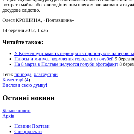
розтрата майна або заволодіння ним шляхом зловживання служб
досудове слідство.
Олеся КРОШИНА
, «Полтавщина»
14 березня 2012, 15:36
Читайте також:
У Кременчуці замість первоцвітів пропонують паперові к
Плюсы и минусы кормления городских голубей
9 березня
На 8 марта в Полтаве целуются голуби (фотофакт)
8 берез
Теги:
природа
,
благоустрій
Коментарі
(
4
)
Вислови свою думку!
Останні новини
Більше новин
Архів
Новини Полтави
Спецпроекти