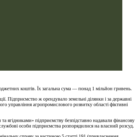
жетних коштів. Їх загальна сума — понад 1 мільйон гривень.
ії. Підприємство ж орендувало земельні ділянки і за державні
ого управління агропромислового розвитку області фіктивні
 та ягідниками» підприємству безпідставно надавали фінансову
службові особи підприємства розпорядилися на власний розсуд.
нальну справу за частиною 5 статті 191 (привласнення,