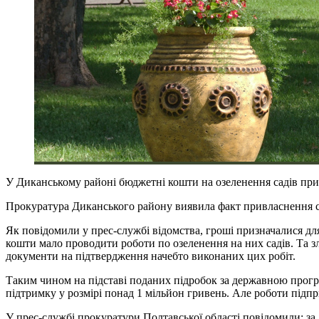
У Диканському районі бюджетні кошти на озеленення садів прив
Прокуратура Диканського району виявила факт привласнення с
Як повідомили у прес-службі відомства, гроші призначалися для
кошти мало проводити роботи по озеленення на них садів. Та 
документи на підтвердження начебто виконаних цих робіт.
Таким чином на підставі поданих підробок за державною прогр
підтримку у розмірі понад 1 мільйон гривень. Але роботи під
У прес-службі прокуратури Полтавської області повідомили: з