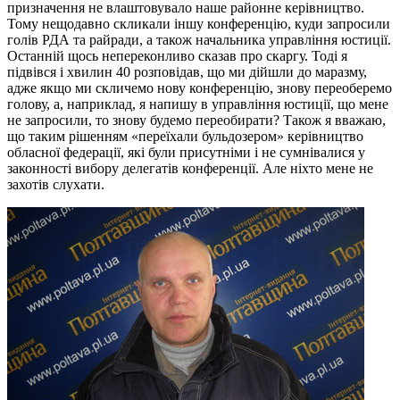
призначення не влаштовувало наше районне керівництво.
Тому нещодавно скликали іншу конференцію, куди запросили
голів РДА та райради, а також начальника управління юстиції.
Останній щось непереконливо сказав про скаргу. Тоді я
підвівся і хвилин 40 розповідав, що ми дійшли до маразму,
адже якщо ми скличемо нову конференцію, знову переоберемо
голову, а, наприклад, я напишу в управління юстиції, що мене
не запросили, то знову будемо переобирати? Також я вважаю,
що таким рішенням «переїхали бульдозером» керівництво
обласної федерації, які були присутніми і не сумнівалися у
законності вибору делегатів конференції. Але ніхто мене не
захотів слухати.