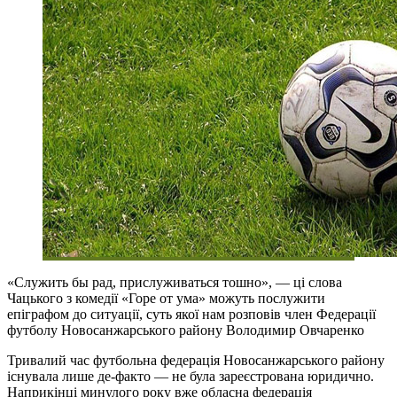
«Служить бы рад, прислуживаться тошно», — ці слова
Чацького з комедії «Горе от ума» можуть послужити
епіграфом до ситуації, суть якої нам розповів член Федерації
футболу Новосанжарського району Володимир Овчаренко
Тривалий час футбольна федерація Новосанжарського району
існувала лише де-факто — не була зареєстрована юридично.
Наприкінці минулого року вже обласна федерація