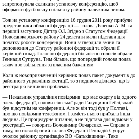
запропонувала скликати установчу конференцію, щоб
оформити футбольну спільноту району належним чином.
Тож на установчу конференцію 16 грудня 2011 року прибули
представники обласної федерації — голова Дяченко А. М. та
перший заступник Дігтяр О.І. Згідно з Статутом Федерації
Новосанжарського району 24 делегати мали підстави для
початку роботи конференції. Вони затвердили зміни та
доповнення до Статуту районної федерації та обрали її
керівний склад. Головою федерації більшістю голосів обрали
Геннадія Супруна. Тим більше, що попередній голова подав
заяву про звільнення за власним бажанням.
Коли ж новопризначений керівник подав пакет документів до
районного управління юстиції, то з подивом дізнався, що із
реєстрацію виникли проблеми.
— Начальник управління повідомив, що має скаргу від одного
члена федерації, голови сільської ради Галущиної Геблі, який
був відсутнім на конференції. Але ж він тоді був у Полтаві,
про що повідомив телефоном. І замість нього приїхала інша
людина. Це процедурне питання, а не підстава для відмови у
реєстрації, — говорить Володимир Овчаренко. — Справа в
тому, що новообраний голова Федерації Геннадій Супрун
очолює районну організацію ВО «Батьківщина». Таке