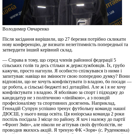
Володимир Овчаренко
Після засідання вирішили, що 27 березня потрібно скликати
нову конференцію, де визнати нелегітимність попередньої та
затвердити інший керівний склад.
— Справа в тому, що серед членів районної федерації 5
сільських голів та десь стільки ж держслужбовців. Їх, грубо
кажучи, просто нагнули. Я особисто спілкувався із ними і
запитував: навіщо ви змінюєте свою попередню думку? Вони
відповіли, що не хочуть конфліктувати із владою, бо посади —
це робота, а сільські бюджеті всі дотаційні. Але ж і я не хочу
конфліктувати з владою. Я вболіваю за спорт і підходжу до
кандидатур не з політичною «лінійкою», а з позицій
професіоналізму та спортивних досягнень. Наприклад,
Геннадій Супрун успішно тренує футбольну команду нашої
ДЮСШ, у нього вища освіта. Ця юніорська команда 2 роки
поспіль посідала 3 місце по району. Я хоч і належу до партії
«Фронт Змін», але ніколи не агітував своїх футболістів, не
проводив якихось акцій. Я треную ФК «Зоря» (с. Руденковка)