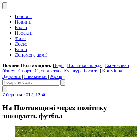
Головна
Новини
Блоги
Проекти
Фото
Досьє
Війна
Допомога армії
Новини Полтавщини:
Події
|
Політика і влада
|
Економіка і
бізнес
|
Спорт
|
Суспільство
|
Культура і освіта
|
Кримінал
|
Здоров’я
|
Цікавинки
|
Архів
7 березня 2012, 12:46
На Полтавщині через політику
знищують футбол