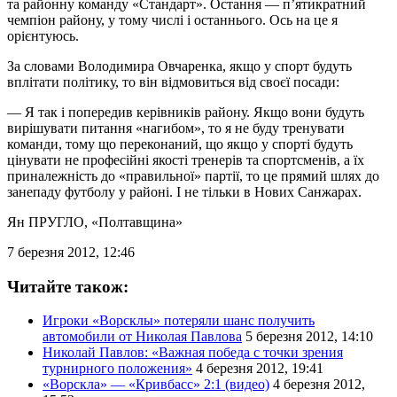
та районну команду «Стандарт». Остання — п’ятикратний
чемпіон району, у тому числі і останнього. Ось на це я
орієнтуюсь.
За словами Володимира Овчаренка, якщо у спорт будуть
вплітати політику, то він відмовиться від своєї посади:
— Я так і попередив керівників району. Якщо вони будуть
вирішувати питання «нагибом», то я не буду тренувати
команди, тому що переконаний, що якщо у спорті будуть
цінувати не професійні якості тренерів та спортсменів, а їх
приналежність до «правильної» партії, то це прямий шлях до
занепаду футболу у районі. І не тільки в Нових Санжарах.
Ян ПРУГЛО
, «Полтавщина»
7 березня 2012, 12:46
Читайте також:
Игроки «Ворсклы» потеряли шанс получить
автомобили от Николая Павлова
5 березня 2012, 14:10
Николай Павлов: «Важная победа с точки зрения
турнирного положения»
4 березня 2012, 19:41
«Ворскла» — «Кривбасс» 2:1 (видео)
4 березня 2012,