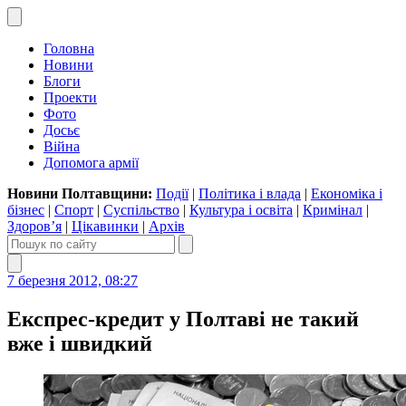
Головна
Новини
Блоги
Проекти
Фото
Досьє
Війна
Допомога армії
Новини Полтавщини:
Події
|
Політика і влада
|
Економіка і
бізнес
|
Спорт
|
Суспільство
|
Культура і освіта
|
Кримінал
|
Здоров’я
|
Цікавинки
|
Архів
7 березня 2012, 08:27
Експрес-кредит у Полтаві не такий
вже і швидкий