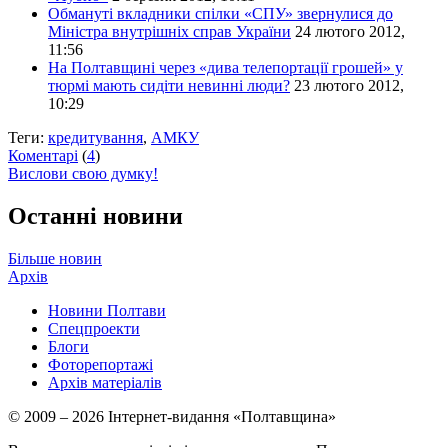
Обмануті вкладники спілки «СПУ» звернулися до
Міністра внутрішніх справ України
24 лютого 2012,
11:56
На Полтавщині через «дива телепортації грошей» у
тюрмі мають сидіти невинні люди?
23 лютого 2012,
10:29
Теги:
кредитування
,
АМКУ
Коментарі
(
4
)
Вислови свою думку!
Останні новини
Більше новин
Архів
Новини Полтави
Спецпроекти
Блоги
Фоторепортажі
Архів матеріалів
© 2009 – 2026 Інтернет-видання «Полтавщина»