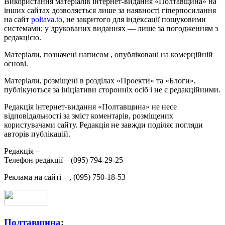
Використання матеріалів інтернет-видання «Полтавщина» на
інших сайтах дозволяється лише за наявності гіперпосилання
на сайт
poltava.to
, не закритого для індексації пошуковими
системами; у друкованих виданнях — лише за погодженням з
редакцією.
Матеріали, позначені написом
, опубліковані на комерційній
основі.
Матеріали, розміщені в розділах «Проекти» та «Блоги»,
публікуються за ініціативи сторонніх осіб і не є редакційними.
Редакція інтернет-видання «Полтавщина» не несе
відповідальності за зміст коментарів, розміщених
користувачами сайту. Редакція не завжди поділяє погляди
авторів публікацій.
Редакція –
Телефон редакції –
(095) 794-29-25
Реклама на сайті –
,
(095) 750-18-53
Полтавщина
: