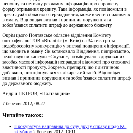
неповну та неточну рекламну інформацію про спрощену
форму отримання кредиту. Така інформація, як повідомили в
прес-службі обласного тервідділення, може ввести споживачів
в оману. Відповідач визнав і припинив порушення та
зобов’язався сплатити штраф до державного бюджету.
Окрім цього Полтавське обласне відділення Комітету
оштрафувало ТОВ «Віталіті» (м. Київ) на 34 тис. грн за
недобросовісну конкуренцію у вигляді поширення інформації,
що вводить в оману. Як встановило Відділення, підприємство,
реалізовуючи капсули «Спулан», розміщувало в друкованих
засобах масової інформації неправдиві відомості про споживчі
властивості продукту. Зокрема, препарат, що є дієтичною
добавкою, позиціонувався як лікарський засіб. Відповідач
визнав і припинив порушення та зобов’язався сплатити штраф
до державного бюджету.
Андрій ПЕТРОВ
, «Полтавщина»
7 березня 2012, 08:27
Читайте також:
Прокуратура направила до суду другу справу щодо КС
«Лубно»
2 березня 2012, 10:11