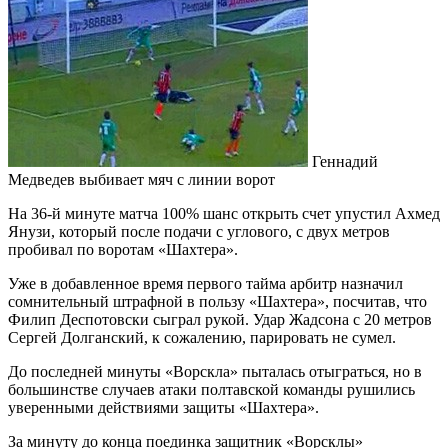
Геннадий
Медведев выбивает мяч с линии ворот
На 36-й минуте матча 100% шанс открыть счет упустил Ахмед
Янузи, который после подачи с углового, с двух метров
пробивал по воротам «Шахтера».
Уже в добавленное время первого тайма арбитр назначил
сомнительный штрафной в пользу «Шахтера», посчитав, что
Филип Деспотовски сыграл рукой. Удар Жадсона с 20 метров
Сергей Долганский, к сожалению, парировать не сумел.
До последней минуты «Ворскла» пыталась отыграться, но в
большинстве случаев атаки полтавской команды рушились
уверенными действиями защиты «Шахтера».
За минуту до конца поединка защитник «Ворсклы»