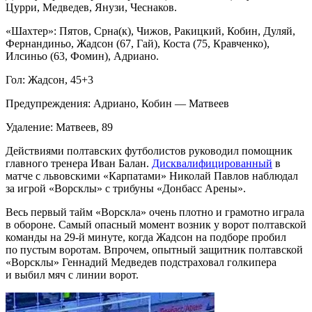
Цурри, Медведев, Янузи, Чеснаков.
«Шахтер»: Пятов, Срна(к), Чижов, Ракицкий, Кобин, Дуляй,
Фернандиньо, Жадсон (67, Гай), Коста (75, Кравченко),
Илсиньо (63, Фомин), Адриано.
Гол: Жадсон, 45+3
Предупреждения: Адриано, Кобин — Матвеев
Удаление: Матвеев, 89
Действиями полтавских футболистов руководил помощник
главного тренера Иван Балан.
Дисквалифицированный
в
матче с львовскими «Карпатами» Николай Павлов наблюдал
за игрой «Ворсклы» с трибуны «Донбасс Арены».
Весь первый тайм «Ворскла» очень плотно и грамотно играла
в обороне. Самый опасный момент возник у ворот полтавской
команды на 29-й минуте, когда Жадсон на подборе пробил
по пустым воротам. Впрочем, опытный защитник полтавской
«Ворсклы» Геннадий Медведев подстраховал голкипера
и выбил мяч с линии ворот.