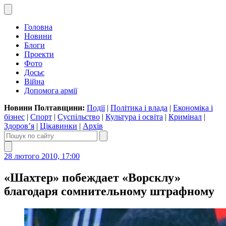
Головна
Новини
Блоги
Проекти
Фото
Досьє
Війна
Допомога армії
Новини Полтавщини:
Події
|
Політика і влада
|
Економіка і
бізнес
|
Спорт
|
Суспільство
|
Культура і освіта
|
Кримінал
|
Здоров’я
|
Цікавинки
|
Архів
28 лютого 2010, 17:00
«Шахтер» побеждает «Ворсклу»
благодаря сомнительному штрафному