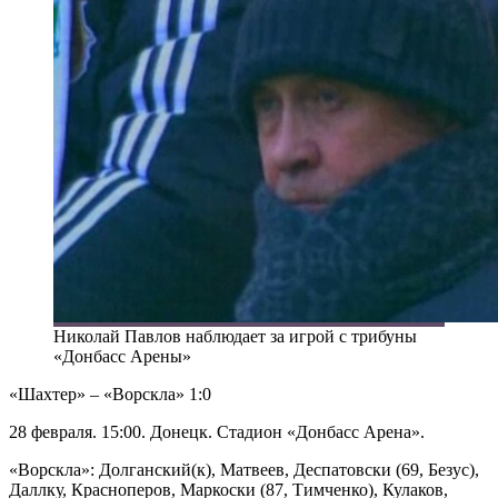
Николай Павлов наблюдает за игрой с трибуны
«Донбасс Арены»
«Шахтер» – «Ворскла» 1:0
28 февраля. 15:00. Донецк. Стадион «Донбасс Арена».
«Ворскла»: Долганский(к), Матвеев, Деспатовски (69, Безус),
Даллку, Красноперов, Маркоски (87, Тимченко), Кулаков,