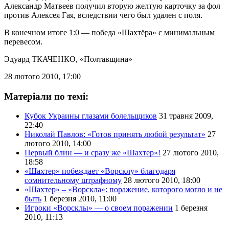
Александр Матвеев получил вторую желтую карточку за фол
против Алексея Гая, вследствии чего был удален с поля.
В конечном итоге 1:0 — победа «Шахтёра» с минимальным
перевесом.
Эдуард ТКАЧЕНКО
, «Полтавщина»
28 лютого 2010, 17:00
Матеріали по темі:
Кубок Украины глазами болельщиков
31 травня 2009,
22:40
Николай Павлов: «Готов принять любой результат»
27
лютого 2010, 14:00
Первый блин — и сразу же «Шахтер»!
27 лютого 2010,
18:58
«Шахтер» побеждает «Ворсклу» благодаря
сомнительному штрафному
28 лютого 2010, 18:00
«Шахтер» – «Ворскла»: поражение, которого могло и не
быть
1 березня 2010, 11:00
Игроки «Ворсклы» — о своем поражении
1 березня
2010, 11:13