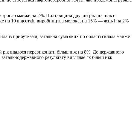
у зросло майже на 2%. Полтавщина другий рік поспіль є
же на 10 відсотків виробництва молока, на 15% — яєць і на 2%
шила із прибутками, загальна сума яких по області склала майже
ий рік вдалося перевиконати більш ніж на 8%. До державного
і загальнодержавного результату виглядає як більш ніж