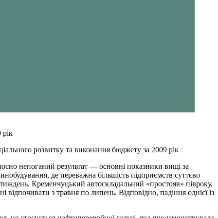
 рік
соціального розвитку та виконання бюджету за 2009 рік
дносно непоганий результат — основні показники вищі за
ашинобудування, де переважна більшість підприємств суттєво
а тиждень. Кременчуцький автоскладальний «простояв» півроку,
відпочивати з травня по липень. Відповідно, падіння однієї із
, це стосується нафтопереробної галузі, яка продемонструвала