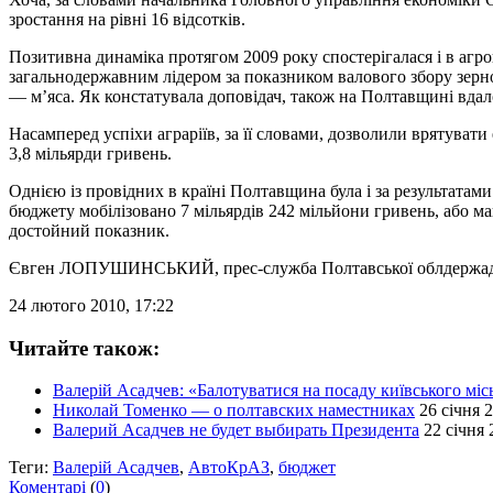
зростання на рівні 16 відсотків.
Позитивна динаміка протягом 2009 року спостерігалася і в агр
загальнодержавним лідером за показником валового збору зерно
— м’яса. Як констатувала доповідач, також на Полтавщині вдало
Насамперед успіхи аграріїв, за її словами, дозволили врятуват
3,8 мільярди гривень.
Однією із провідних в країні Полтавщина була і за результата
бюджету мобілізовано 7 мільярдів 242 мільйони гривень, або ма
достойний показник.
Євген ЛОПУШИНСЬКИЙ
, прес-служба Полтавської облдержад
24 лютого 2010, 17:22
Читайте також:
Валерій Асадчев: «Балотуватися на посаду київського міс
Николай Томенко — о полтавских наместниках
26 січня 
Валерий Асадчев не будет выбирать Президента
22 січня 
Теги:
Валерій Асадчев
,
АвтоКрАЗ
,
бюджет
Коментарі
(
0
)