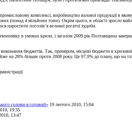
опромисловому комплексі, виробництво валової продукції в яком
вих (понад 4 мільйони тонн). Окрім цього, в області зросло май
ся наростити поголів’я великої рогатої худоби.
и економіку в умовах кризи, і загалом 2009 рік Полтавщина завер
ми виконання бюджетів. Так, приміром, місцеві бюджети в кризов
йже на 28% більше проти 2008 року. Це 97,9% до плану, що на тл
міністрації
ького голови я готовий»
19 лютого 2010, 15:04
2010, 19:35
2010, 13:47