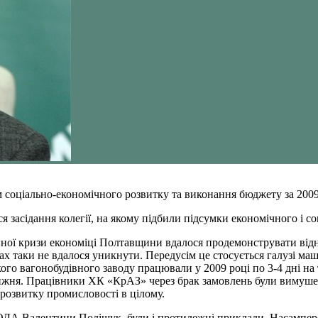
м соціально-економічного розвитку та виконання бюджету за 2009
ося засідання колегії, на якому підбили підсумки економічного і 
жавної кризи економіці Полтавщини вдалося продемонструвати ві
рах таки не вдалося уникнути. Передусім це стосується галузі м
ого вагонобудівного заводу працювали у 2009 році по 3-4 дні н
жня. Працівники ХК «КрАЗ» через брак замовлень були вимушені 
розвитку промисловості в цілому.
ОДА Валентини Поліщук, були і протилежні приклади. Насамперед