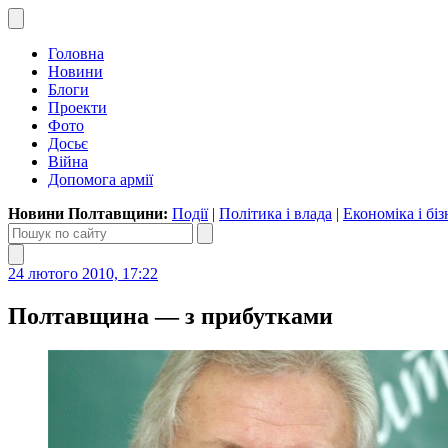
Головна
Новини
Блоги
Проекти
Фото
Досьє
Війна
Допомога армії
Новини Полтавщини:
Події
|
Політика і влада
|
Економіка і біз
24 лютого 2010, 17:22
Полтавщина — з прибутками