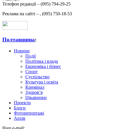
Телефон редакції –
(095) 794-29-25
Реклама на сайті –
,
(095) 750-18-53
Полтавщина
:
Новини
Події
Політика і влада
Економіка і бізнес
Спорт
Суспільство
Культура і освіта
Кримінал
Здоров’я
Цікавинки
Проекти
Блоги
Фоторепортажі
Архів
Наш e-mail: