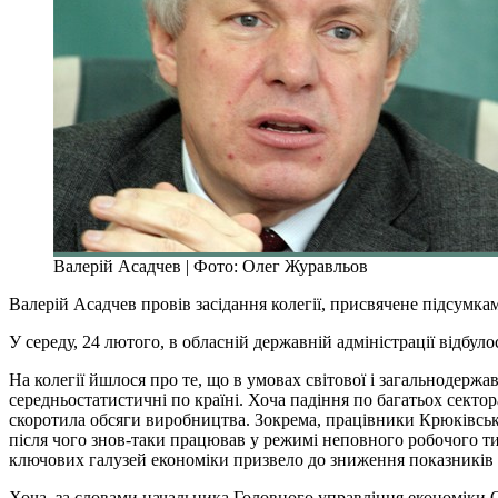
Валерій Асадчев | Фото: Олег Журавльов
Валерій Асадчев провів засідання колегії, присвячене підсумка
У середу, 24 лютого, в обласній державній адміністрації відбул
На колегії йшлося про те, що в умовах світової і загальнодер
середньостатистичні по країні. Хоча падіння по багатьох секто
скоротила обсяги виробництва. Зокрема, працівники Крюківськ
після чого знов-таки працював у режимі неповного робочого ти
ключових галузей економіки призвело до зниження показників 
Хоча, за словами начальника Головного управління економіки 