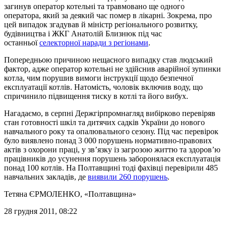
загинув оператор котельні та травмовано ще одного
оператора, який за деякий час помер в лікарні. Зокрема, про
цей випадок згадував й міністр регіонального розвитку,
будівництва і ЖКГ Анатолій Близнюк під час
останньої
селекторної наради з регіонами
.
Попередньою причиною нещасного випадку став людський
фактор, адже оператор котельні не здійснив аварійної зупинки
котла, чим порушив вимоги інструкції щодо безпечної
експлуатації котлів. Натомість, чоловік включив воду, що
спричинило підвищення тиску в котлі та його вибух.
Нагадаємо, в серпні Держгірпромнагляд вибірково перевіряв
стан готовності шкіл та дитячих садків України до нового
навчального року та опалювального сезону. Під час перевірок
було виявлено понад 3 000 порушень нормативно-правових
актів з охорони праці, у зв’язку із загрозою життю та здоров’ю
працівників до усунення порушень заборонялася експлуатація
понад 100 котлів. На Полтавщині тоді фахівці перевірили 485
навчальних закладів, де
виявили 260 порушень
.
Тетяна ЄРМОЛЕНКО
, «Полтавщина»
28 грудня 2011, 08:22