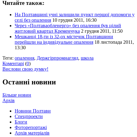
Читайте також:
На Полтавщині учні залишили пункт першої допомоги у
селі без опалення
10 грудня 2011, 16:30
Через «Полтаваобленерго» без опалення був цілий
житловий квартал Кременчука
2 грудня 2011, 11:50
Мешканці 18-ти із 32-ох містечок Полтавщини
перейшли на індивідуальне опалення
18 листопада 2011,
13:30
Теги:
опалення
,
Держгірпромнагляд
,
школа
Коментарі
(
0
)
Вислови свою думку!
Останні новини
Більше новин
Архів
Новини Полтави
Спецпроекти
Блоги
Фоторепортажі
Архів матеріалів