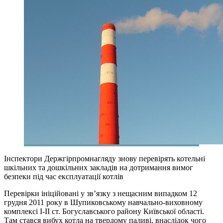
Інспектори Держгірпромнагляду знову перевірять котельні
шкільних та дошкільних закладів на дотримання вимог
безпеки під час експлуатації котлів
Перевірки ініційовані у зв’язку з нещасним випадком 12
грудня 2011 року в Шупиковському навчально-виховному
комплексі І-ІІ ст. Богуславського району Київської області.
Там стався вибух котла на твердому паливі, внаслідок чого