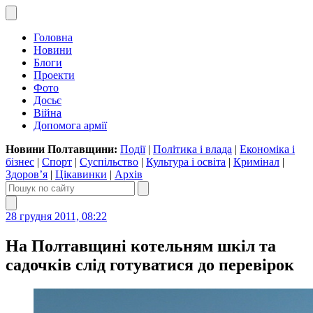
Головна
Новини
Блоги
Проекти
Фото
Досьє
Війна
Допомога армії
Новини Полтавщини:
Події
|
Політика і влада
|
Економіка і
бізнес
|
Спорт
|
Суспільство
|
Культура і освіта
|
Кримінал
|
Здоров’я
|
Цікавинки
|
Архів
28 грудня 2011, 08:22
На Полтавщині котельням шкіл та
садочків слід готуватися до перевірок