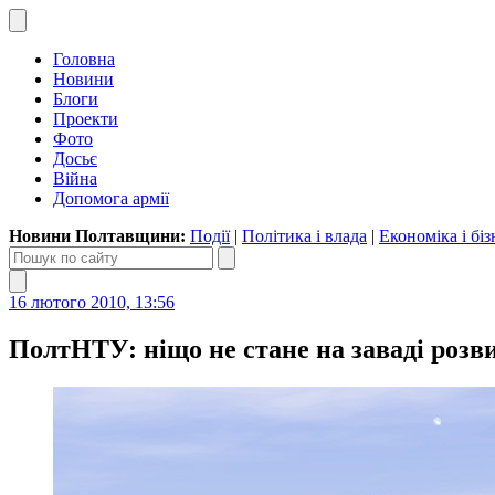
Головна
Новини
Блоги
Проекти
Фото
Досьє
Війна
Допомога армії
Новини Полтавщини:
Події
|
Політика і влада
|
Економіка і біз
16 лютого 2010, 13:56
ПолтНТУ: ніщо не стане на заваді розв