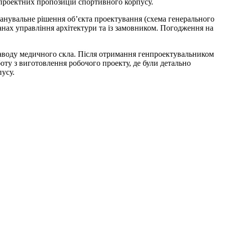
дпроектних пропозицій спортивного корпусу.
ланувальне рішення об’єкта проектування (схема генерального
анах управління архітектури та із замовником. Погодження на
заводу медичного скла. Після отримання генпроектувальником
ту з виготовлення робочого проекту, де були детально
пусу.