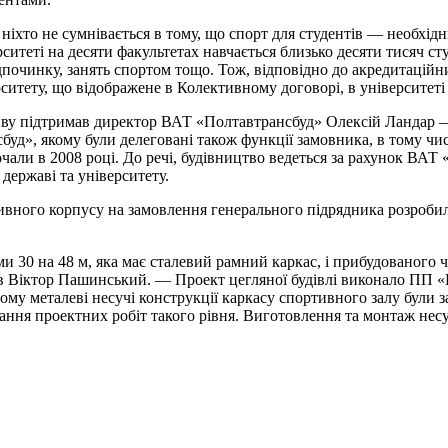
, ніхто не сумнівається в тому, що спорт для студентів — необхід
ситеті на десяти факультетах навчається близько десяти тисяч ст
дпочинку, занять спортом тощо. Тож, відповідно до акредитаційн
ситету, що відображене в Колективному договорі, в університеті
у підтримав директор ВАТ «Полтавтрансбуд» Олексій Ландар — 
д», якому були делеговані також функції замовника, в тому чис
очали в 2008 році. До речі, будівництво ведеться за рахунок ВА
державі та університету.
вного корпусу на замовлення генерального підрядника розробил
ами 30 на 48 м, яка має сталевий рамний каркас, і прибудовано
в Віктор Пашинський. — Проект цегляної будівлі виконало ПП «Е
тому металеві несучі конструкції каркасу спортивного залу були
нання проектних робіт такого рівня. Виготовлення та монтаж не