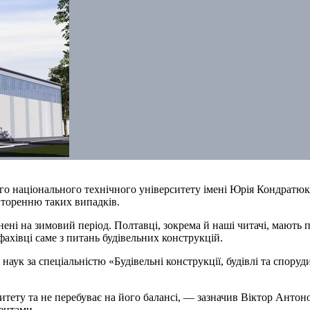
ого національного технічного університету імені Юрія Кондратюк
овторенню таких випадків.
нені на зимовий період. Полтавці, зокрема й наші читачі, мають 
івці саме з питань будівельних конструкцій.
х наук за спеціальністю «Будівельні конструкції, будівлі та спо
.
итету та не перебуває на його балансі, — зазначив Віктор Антон
ментами.