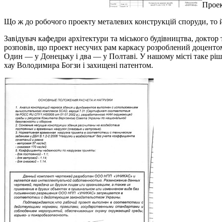
Проек
Що ж до робочого проекту металевих конструкцій споруди, то й
Завідувач кафедри архітектури та міського будівництва, доктор
розповів, що проект несучих рам каркасу розроблений доцент
Один — у Донецьку і два — у Полтаві. У нашому місті таке ріш
хау Володимира Богзи і захищені патентом.