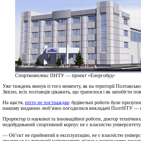
Спорткомплекс ПНТУ — проект «Енергобуд»
Уже тиждень минув із того моменту, як на території Полтавськ
Звісно, всіх полтавців цікавить, що трапилося і як запобігти п
На щастя,
ніхто не постраждав
: будівельні роботи були призупи
нашому виданню люб’язно погодилися викладачі ПолтНТУ — фах
Проректор із наукової та інноваційної роботи, доктор технічни
недобудований спортивний корпус не є власністю університету
— Об’єкт не прийнятий в експлуатацію, не є власністю універс
зводиться на території університету згідно з дозвільними доку