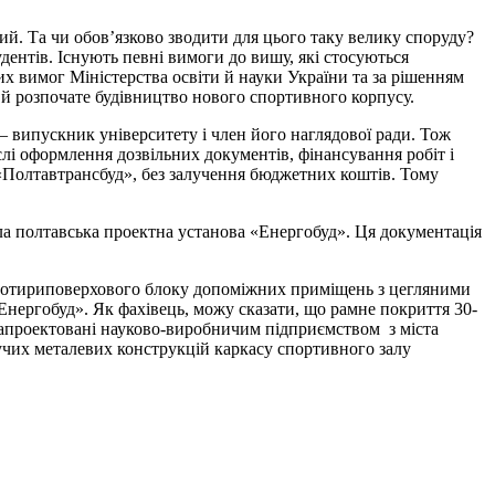
ний. Та чи обов’язково зводити для цього таку велику споруду?
удентів. Існують певні вимоги до вишу, які стосуються
их вимог Міністерства освіти й науки України та за рішенням
 й розпочате будівництво нового спортивного корпусу.
випускник університету і член його наглядової ради. Тож
лі оформлення дозвільних документів, фінансування робіт і
Т «Полтавтрансбуд», без залучення бюджетних коштів. Тому
а полтавська проектна установа «Енергобуд». Ця документація
го чотириповерхового блоку допоміжних приміщень з цегляними
нергобуд». Як фахівець, можу сказати, що рамне покриття 30-
 запроектовані науково-виробничим підприємством з міста
сучих металевих конструкцій каркасу спортивного залу