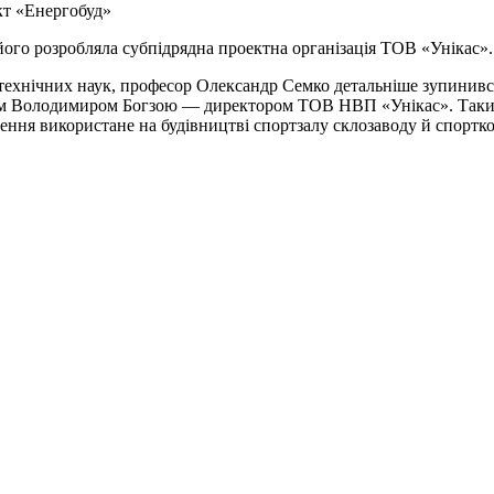
т «Енергобуд»
ого розробляла субпідрядна проектна організація ТОВ «Унікас».
 технічних наук, професор Олександр Семко детальніше зупинився
ом Володимиром Богзою — директором ТОВ НВП «Унікас». Таких к
ення використане на будівництві спортзалу склозаводу й спортк