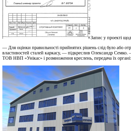
Запис у проекті що
— Для оцінки правильності прийнятих рішень слід було або отри
властивостей сталей каркасу, — підкреслив Олександр Семко. 
ТОВ НВП «Унікас» і розмноження креслень, передача їх організ