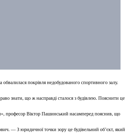
а обвалилася покрівля недобудованого спортивного залу.
право знати, що ж насправді сталося з будівлею. Пояснити це
руди», професор Віктор Пашинський насамперед пояснив, що
ович. — З юридичної точки зору це будівельний об’єкт, який