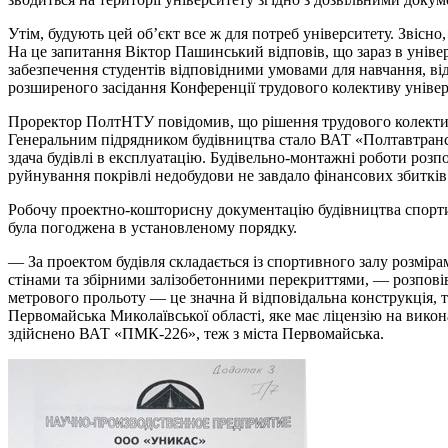
Утім, будують цей об’єкт все ж для потреб університету. Звісно
На це запитання Віктор Пашинський відповів, що зараз в універ
забезпечення студентів відповідними умовами для навчання, ві
розширеного засідання Конференції трудового колективу універ
Проректор ПолтНТУ повідомив, що рішення трудового колектив
Генеральним підрядником будівництва стало ВАТ «Полтавтрансбу
здача будівлі в експлуатацію. Будівельно-монтажні роботи розп
руйнування покрівлі недобудови не завдало фінансових збитків 
Робочу проектно-кошторисну документацію будівництва спорти
була погоджена в установленому порядку.
— За проектом будівля складається із спортивного залу розмір
стінами та збірними залізобетонними перекриттями, — розпові
метрового прольоту — це значна й відповідальна конструкція, 
Первомайська Миколаївської області, яке має ліцензію на вико
здійснено ВАТ «ПМК-226», теж з міста Первомайська.