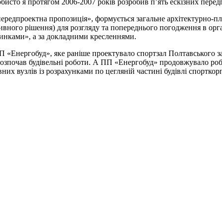
обисто я протягом 2006-2007 років розробив п’ять ескізних пере
«передпроектна пропозиція», формується загальне архітектурно-п
тивного рішення) для розгляду та попереднього погодження в орг
ртинками», а за докладними кресленнями.
П «Енергобуд», яке раніше проектувало спортзал Полтавського 
озпочав будівельні роботи. А ПП «Енергобуд» продовжувало робо
их вузлів із розрахунками по цегляній частині будівлі спорткор