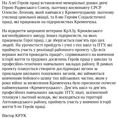
На Алеї Героїв праці встановлені меморіальні дошки двічі
Герою Радянського Союзу, льотчику-космонавту СРСР
Олексію Леонову, який навчався у Кременчуцькому льотному
училищі цивільної авіації, та 8-ми Героям Соціалістичної
праці, які працювали на підприємствах Кременчука.
На відкриття запрошені ветерани КрАЗу, Крюківського
вагонобудівного заводу, інших підприємств, на яких
працювали Герої праці, і де зберігається пам’ять про цих
людей. На урочистості прийдуть і учні з тих шкіл та ПТУ, які
приймуть участь у реалізації районного проекту «До всіх
вершин життя приводить праця!», спрямованого на вивчення
історії життя та трудових досягнень Героїв праці у школах та
професійно-технічних навчальних закладах району. В рамках
проекту планується створити дослідницькі загони за
прикладом шкільних пошукових загонів, які займаються
вивченням бойового шляху тих військових частин, яким у
роки війни за визволення Кременчука було присвоєне почесне
найменування «Кременчуцьких». Дев’ять шкіл та дев’ять
професійних навчальних закладів: ПТУ, ліцеї, залізничний
технікум і льотний коледж, які знаходяться на території
Автозаводського району, приймуть участь у вивченні історії
життя 9-ти Героїв праці.
Віктор КРУК