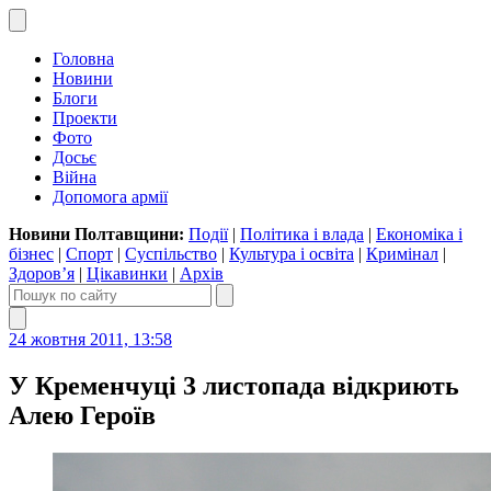
Головна
Новини
Блоги
Проекти
Фото
Досьє
Війна
Допомога армії
Новини Полтавщини:
Події
|
Політика і влада
|
Економіка і
бізнес
|
Спорт
|
Суспільство
|
Культура і освіта
|
Кримінал
|
Здоров’я
|
Цікавинки
|
Архів
24 жовтня 2011, 13:58
У Кременчуці 3 листопада відкриють
Алею Героїв