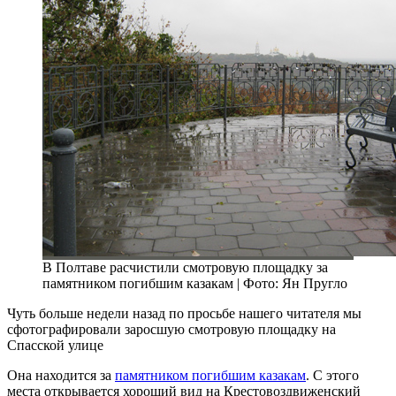
В Полтаве расчистили смотровую площадку за
памятником погибшим казакам | Фото: Ян Пругло
Чуть больше недели назад по просьбе нашего читателя мы
сфотографировали заросшую смотровую площадку на
Спасской улице
Она находится за
памятником погибшим казакам
. С этого
места открывается хороший вид на Крестовоздвиженский