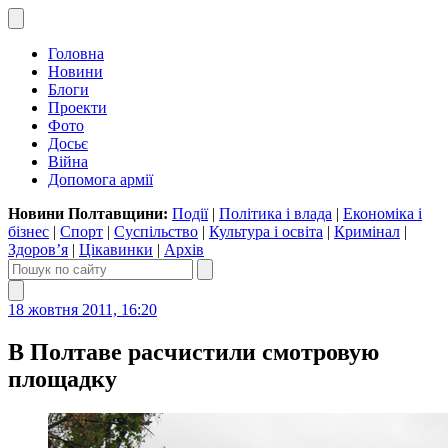
Головна
Новини
Блоги
Проекти
Фото
Досьє
Війна
Допомога армії
Новини Полтавщини:
Події
|
Політика і влада
|
Економіка і
бізнес
|
Спорт
|
Суспільство
|
Культура і освіта
|
Кримінал
|
Здоров’я
|
Цікавинки
|
Архів
18 жовтня 2011, 16:20
В Полтаве расчистили смотровую
площадку