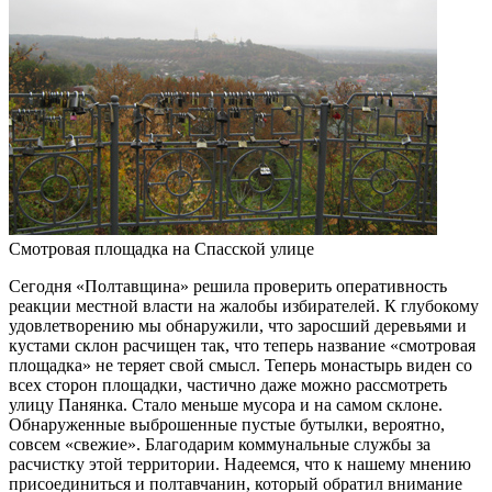
Смотровая площадка на Спасской улице
Сегодня «Полтавщина» решила проверить оперативность
реакции местной власти на жалобы избирателей. К глубокому
удовлетворению мы обнаружили, что заросший деревьями и
кустами склон расчищен так, что теперь название «смотровая
площадка» не теряет свой смысл. Теперь монастырь виден со
всех сторон площадки, частично даже можно рассмотреть
улицу Панянка. Стало меньше мусора и на самом склоне.
Обнаруженные выброшенные пустые бутылки, вероятно,
совсем «свежие». Благодарим коммунальные службы за
расчистку этой территории. Надеемся, что к нашему мнению
присоединиться и полтавчанин, который обратил внимание