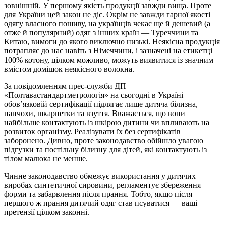
зовнішній. У першому якість продукції завжди вища. Проте
для України цей закон не діє. Окрім не завжди гарної якості
одягу власного пошиву, на українців чекає ще й дешевий (а
отже й популярний) одяг з інших країн — Туреччини та
Китаю, вимоги до якого виключно низькі. Неякісна продукція
потрапляє до нас навіть з Німеччини, і зазначені на етикетці
100% котону, цілком можливо, можуть виявитися із значним
вмістом домішок неякісного волокна.
За повідомленням прес-служби ДП
«Полтавастандартметрологія» на сьогодні в Україні
обов’язковій сертифікації підлягає лише дитяча білизна,
панчохи, шкарпетки та взуття. Вважається, що вони
найбільше контактують із шкірою дитини чи впливають на
розвиток організму. Реалізувати їх без сертифікатів
заборонено. Дивно, проте законодавство обійшло увагою
підгузки та постільну білизну для дітей, які контактують із
тілом малюка не менше.
Чинне законодавство обмежує використання у дитячих
виробах синтетичної сировини, регламентує збереження
форми та забарвлення після прання. Тобто, якщо після
першого ж прання дитячий одяг став псуватися — ваші
претензії цілком законні.