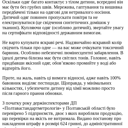
Оскільки одяг багато контактує з тілом дитини, всередині він
має бути без грубих швів. Мережива, гаптування та вишивка
передбачені тільки на одягові для нетривалого носіння.
Дитячий одяг повинен пропускати повітря та не
електризуватися (це свідчення синтетичних домішок у
тканині). Купляючи одяг (особливо дитячий), звертайте увагу
на сертифікати відповідності державним вимогам.
Не варто купувати яскраві речі. Надзвичайно яскравий колір
свідчить тільки про одне — на вас може очікувати токсичний
барвник. Особливо небезпечні люмінесцентні забарвлення. В
ідеалі дитяча білизна має бути світлих тонів. Головне, навіть
придбавши якісний одяг, обов’язково промийте у воді або
відперіть його.
Проте, на жаль, навіть ці вимоги відносні, адже навіть 100%
бавовник виділяє пестициди. Щоправда, у мінімальних
кількостях, і убезпечити дитину від хімії можливо просто
після гарного прання обновки.
З початку року держінспекторами ДП
«Полтавастандартметрологія» у Полтавській області було
перевірено 5 підприємств, двоє з яких виробляли продукцію,
що перевірки на якість не витримала. Видано постанову про
накладення штрафу в розмірі 624 гривні, до адміністративної