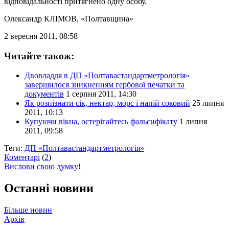
відповідальності притягнено одну особу.
Олександр КЛІМОВ
, «Полтавщина»
2 вересня 2011, 08:58
Читайте також:
Двовладдя в ДП «Полтавастандартметрологія»
завершилося зникненням гербової печатки та
документів
1 серпня 2011, 14:30
Як розпізнати сік, нектар, морс і напій соковий
25 липня
2011, 10:13
Купуючи вікна, остерігайтесь фальсифікату
1 липня
2011, 09:58
Теги:
ДП «Полтавастандартметрологія»
Коментарі
(
2
)
Вислови свою думку!
Останні новини
Більше новин
Архів