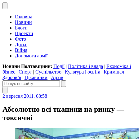
Головна
Новини
Блоги
Проекти
Фото
Досьє
Війна
Допомога армії
Новини Полтавщини:
Події
|
Політика і влада
|
Економіка і
бізнес
|
Спорт
|
Суспільство
|
Культура і освіта
|
Кримінал
|
Здоров’я
|
Цікавинки
|
Архів
2 вересня 2011, 08:58
Абсолютно всі тканини на ринку —
токсичні