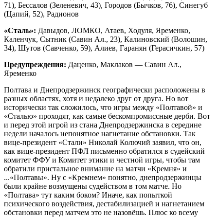
71), Бессалов (Зеленевич, 43), Городов (Бычков, 76), Синегуб
(Цапий, 52), Радионов
«Сталь»:
Давыдов, ЛОМКО, Атаев, Ходуля, Яременко,
Каленчук, Сытник (Савин Ал., 23), Калиновский (Волошин,
34), Шутов (Савченко, 59), Алиев, Гаранян (Герасичкин, 57)
Предупреждения:
Даценко, Маклаков — Савин Ал.,
Яременко
Полтава и Днепродзержинск географически расположены в
разных областях, хотя и недалеко друг от друга. Но вот
исторически так сложилось, что игры между «Полтавой» и
«Сталью» проходят, как самые бескомпромиссные дерби. Вот
и перед этой игрой из стана Днепродзержинска в середине
недели началось непонятное нагнетание обстановки. Так
вице-президент «Стали» Николай Колючий заявил, что он,
как вице-президент ПФЛ письменно обратился в судейский
комитет ФФУ и Комитет этики и честной игры, чтобы там
обратили пристальное внимание на матчи «Кремня» и
...«Полтавы». Ну с «Кремнем» понятно, днепродзержинцы
были крайне возмущены судейством в том матче. Но
«Полтава» тут каким боком? Иначе, как попыткой
психического воздействия, дестабилизацией и нагнетанием
обстановки перед матчем это не назовёшь. Плюс ко всему