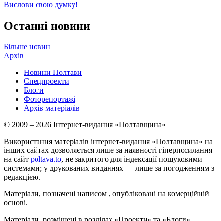
Вислови свою думку!
Останні новини
Більше новин
Архів
Новини Полтави
Спецпроекти
Блоги
Фоторепортажі
Архів матеріалів
© 2009 – 2026 Інтернет-видання «Полтавщина»
Використання матеріалів інтернет-видання «Полтавщина» на
інших сайтах дозволяється лише за наявності гіперпосилання
на сайт
poltava.to
, не закритого для індексації пошуковими
системами; у друкованих виданнях — лише за погодженням з
редакцією.
Матеріали, позначені написом
, опубліковані на комерційній
основі.
Матеріали, розміщені в розділах «Проекти» та «Блоги»,