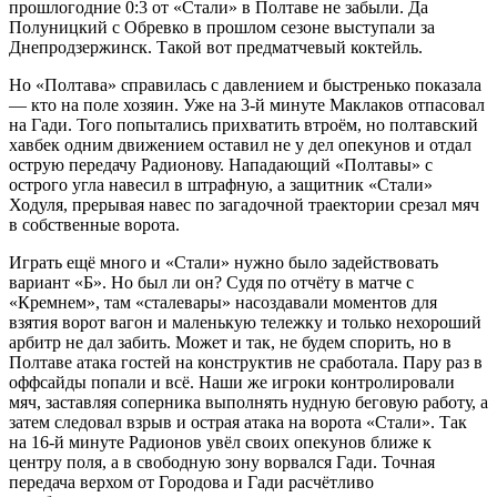
прошлогодние 0:3 от «Стали» в Полтаве не забыли. Да
Полуницкий с Обревко в прошлом сезоне выступали за
Днепродзержинск. Такой вот предматчевый коктейль.
Но «Полтава» справилась с давлением и быстренько показала
— кто на поле хозяин. Уже на 3-й минуте Маклаков отпасовал
на Гади. Того попытались прихватить втроём, но полтавский
хавбек одним движением оставил не у дел опекунов и отдал
острую передачу Радионову. Нападающий «Полтавы» с
острого угла навесил в штрафную, а защитник «Стали»
Ходуля, прерывая навес по загадочной траектории срезал мяч
в собственные ворота.
Играть ещё много и «Стали» нужно было задействовать
вариант «Б». Но был ли он? Судя по отчёту в матче с
«Кремнем», там «сталевары» насоздавали моментов для
взятия ворот вагон и маленькую тележку и только нехороший
арбитр не дал забить. Может и так, не будем спорить, но в
Полтаве атака гостей на конструктив не сработала. Пару раз в
оффсайды попали и всё. Наши же игроки контролировали
мяч, заставляя соперника выполнять нудную беговую работу, а
затем следовал взрыв и острая атака на ворота «Стали». Так
на 16-й минуте Радионов увёл своих опекунов ближе к
центру поля, а в свободную зону ворвался Гади. Точная
передача верхом от Городова и Гади расчётливо