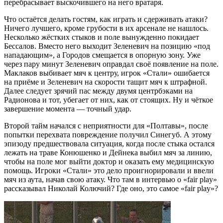
перебрасывает выскочившего на него вратаря.
Что остаётся делать гостям, как играть и сдерживать атаки?
Ничего лучшего, кроме грубости в их арсенале не нашлось.
Несколько жёстких стыков и поле вынужденно покидает
Бессалов. Вместо него выходит Зеленевич на позицию «под
нападающим», а Городов смещается в опорную зону. Уже
через пару минут Зеленевич оправдал своё появление на поле.
Маклаков выбивает мяч к центру, игрок «Стали» ошибается
на приёме и Зеленевич на скорости тащит мяч к штрафной.
Далее следует зрячий пас между двумя центрбэками на
Радионова и тот, убегает от них, как от стоящих. Ну и чёткое
завершение момента — точный удар.
Второй тайм начался с неприятности для «Полтавы», после
попытки перехвата повреждение получил Синегуб. А этому
эпизоду предшествовала ситуация, когда после стыка остался
лежать на траве Конюшенко и Дейнека выбил мяч за линию,
чтобы на поле мог выйти доктор и оказать ему медицинскую
помощь. Игроки «Стали» это дело проигнорировали и ввели
мяч из аута, начав свою атаку. Что там в интервью о «fair play»
рассказывал Николай Колючий? Где оно, это самое «fair play»?