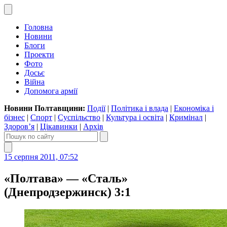
Головна
Новини
Блоги
Проекти
Фото
Досьє
Війна
Допомога армії
Новини Полтавщини:
Події
|
Політика і влада
|
Економіка і
бізнес
|
Спорт
|
Суспільство
|
Культура і освіта
|
Кримінал
|
Здоров’я
|
Цікавинки
|
Архів
15 серпня 2011, 07:52
«Полтава» — «Сталь»
(Днепродзержинск) 3:1