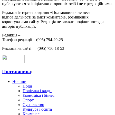
публікуються за ініціативи сторонніх осіб і не є редакційними.
Редакція інтернет-видання «Полтавщина» не несе
відповідальності за зміст коментарів, розміщених
користувачами сайту. Редакція не завжди поділяє погляди
авторів публікацій.
Редакція –
Телефон редакції –
(095) 794-29-25
Реклама на сайті –
,
(095) 750-18-53
Полтавщина
:
Новини
Події
Політика і влада
Економіка і бізнес
Спорт
Суспільство
Культура і освіта
Кримінал