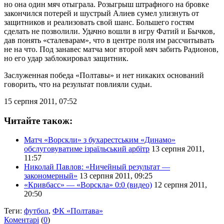
но она один мяч отыграла. Розыгрыш штрафного на бровке
закончился потерей и шустрый Алиев сумел улизнуть от
защитников и реализовать свой шанс. Большего гостям
сделать не позволили. Удачно вошли в игру Фатий и Бычков,
дав понять «сталеварам», что в центре поля им рассчитывать
не на что. Под занавес матча мог второй мяч забить Радионов,
но его удар заблокировал защитник.
Заслуженная победа «Полтавы» и нет никаких оснований
говорить, что на результат повлияли судьи.
15 серпня 2011, 07:52
Читайте також:
Матч «Ворскли» з бухарестським «Динамо»
обслуговуватиме ізраїльський арбітр
13 серпня 2011,
11:57
Николай Павлов: «Ничейный результат —
закономерный»
13 серпня 2011, 09:25
«Кривбасс» — «Ворскла» 0:0 (видео)
12 серпня 2011,
20:50
Теги:
футбол
,
ФК «Полтава»
Коментарі
(
0
)