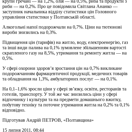
крупи гречані — на 1,2%, олія — на 0,5%, риба та продукти з
риби — на 0,2%. Про це повідомила Світлана Ананко —
заступник начальника відділу статистики цін Головного
управління статистики у Полтавській області.
Алкогольні напої подорожчали на 0,7%. Ціни на тютюнові
вироби знизились на 0,3%.
Підвищення цін (тарифів) на житло, воду, електроенергію, газ
та інші види палива на 0,1% зумовлене збільшенням вартості
скрапленого газу на 8,5%, утримання та ремонту житла — на
0,5%.
У сфері охорони здоров’я зростання цін на 0,7% викликане
подорожчанням фармацевтичної продукції, медичних товарів
та обладнання на 1,3%, амбулаторних послуг — на 0,1%.
На 0,1–1,6% зросли ціни у сфері зв’язку, освіти, ресторанів та
готелів, транспорту. У той же час знизились ціни у сфері
відпочинку і культури та на предмети домашнього вжитку,
побутову техніку та поточне утримання житла на 0,2% та 0,1%
відповідно.
Підготував
Андрій ПЕТРОВ
, «Полтавщина»
15 липня 2011, 08:44