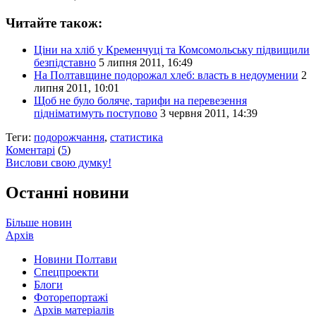
Читайте також:
Ціни на хліб у Кременчуці та Комсомольську підвищили
безпідставно
5 липня 2011, 16:49
На Полтавщине подорожал хлеб: власть в недоумении
2
липня 2011, 10:01
Щоб не було боляче, тарифи на перевезення
підніматимуть поступово
3 червня 2011, 14:39
Теги:
подорожчання
,
статистика
Коментарі
(
5
)
Вислови свою думку!
Останні новини
Більше новин
Архів
Новини Полтави
Спецпроекти
Блоги
Фоторепортажі
Архів матеріалів