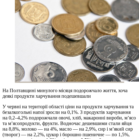
На Полтавщині минулого місяця подорожчало життя, хоча
деякі продукти харчування подешевшали
У червні на території області ціни на продукти харчування та
безалкогольні напої зросли на 0,1%. З продуктів харчування
на 0,2–4,2% подорожчали овочі, хліб, макаронні вироби, м’ясо
та м’ясопродукти, фрукти. Водночас дешевшими стали яйця
на 8,8%, молоко — на 4%, масло — на 2,9%, сир і м’який сир
(творог) — на 2,2%, цукор і борошно пшеничне — по 1,5%,