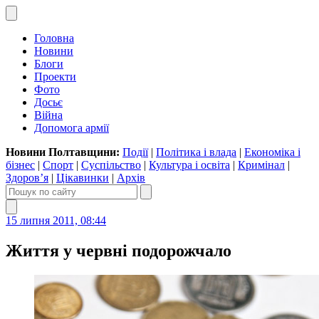
Головна
Новини
Блоги
Проекти
Фото
Досьє
Війна
Допомога армії
Новини Полтавщини:
Події
|
Політика і влада
|
Економіка і
бізнес
|
Спорт
|
Суспільство
|
Культура і освіта
|
Кримінал
|
Здоров’я
|
Цікавинки
|
Архів
15 липня 2011, 08:44
Життя у червні подорожчало